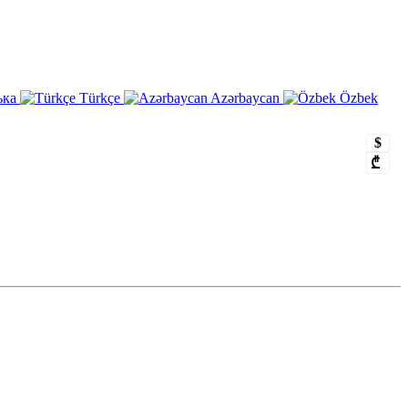
ька
Türkçe
Azərbaycan
Özbek
$
₾