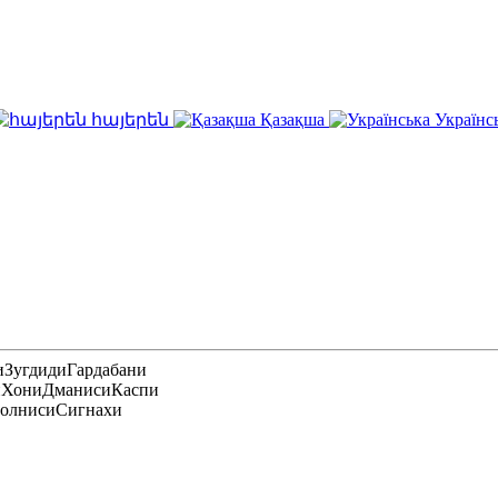
հայերեն
Қазақша
Українс
и
Зугдиди
Гардабани
и
Хони
Дманиси
Каспи
олниси
Сигнахи