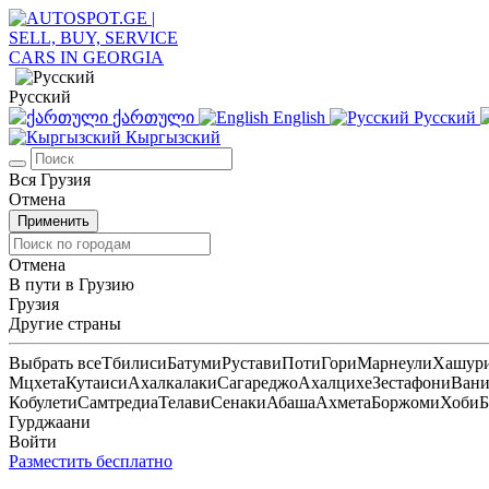
Русский
ქართული
English
Русский
Кыргызский
Вся Грузия
Отмена
Применить
Отмена
В пути в Грузию
Грузия
Другие страны
Выбрать все
Тбилиси
Батуми
Рустави
Поти
Гори
Марнеули
Хашур
Мцхета
Кутаиси
Ахалкалаки
Сагареджо
Ахалцихе
Зестафони
Ван
Кобулети
Самтредиа
Телави
Сенаки
Абаша
Ахмета
Боржоми
Хоби
Б
Гурджаани
Войти
Разместить бесплатно