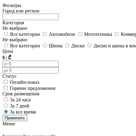
Фильтры
Город или регион
Категория
Не выбрано
Все категории
Автомобили
Мототехника
Коммер
Не выбрано
Все категории
Шины
Диски
Диски и шины в ко
Цена
$
|
₾
Статус
Онлайн-показ
Горячие предложения
Срок размещения
За 24 часа
За 7 дней
За все время
Применить
Меню
Зарегистрируйтесь на нашем сайте