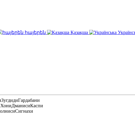
հայերեն
Қазақша
Українс
и
Зугдиди
Гардабани
и
Хони
Дманиси
Каспи
олниси
Сигнахи