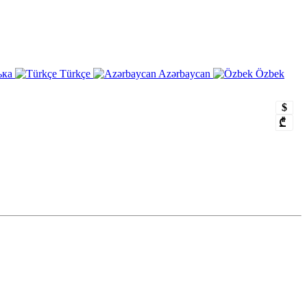
ька
Türkçe
Azərbaycan
Özbek
$
₾