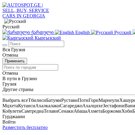
Русский
ქართული
English
Русский
Кыргызский
Вся Грузия
Отмена
Применить
Отмена
В пути в Грузию
Грузия
Другие страны
Выбрать все
Тбилиси
Батуми
Рустави
Поти
Гори
Марнеули
Хашур
Мцхета
Кутаиси
Ахалкалаки
Сагареджо
Ахалцихе
Зестафони
Ван
Кобулети
Самтредиа
Телави
Сенаки
Абаша
Ахмета
Боржоми
Хоби
Б
Гурджаани
Войти
Разместить бесплатно