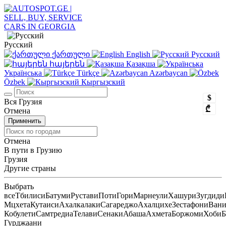
Русский
ქართული
English
Русский
հայերեն
Қазақша
Українська
Türkçe
Azərbaycan
Özbek
Кыргызский
$
Вся Грузия
₾
Отмена
Применить
Отмена
В пути в Грузию
Грузия
Другие страны
Выбрать
все
Тбилиси
Батуми
Рустави
Поти
Гори
Марнеули
Хашури
Зугдиди
Мцхета
Кутаиси
Ахалкалаки
Сагареджо
Ахалцихе
Зестафони
Ван
Кобулети
Самтредиа
Телави
Сенаки
Абаша
Ахмета
Боржоми
Хоби
Б
Гурджаани