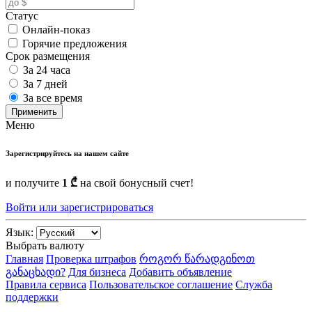
Статус
Онлайн-показ
Горячие предложения
Срок размещения
За 24 часа
За 7 дней
За все время
Применить
Меню
Зарегистрируйтесь на нашем сайте
и получите
1 ₾
на свой бонусный счет!
Войти или зарегистрироваться
Язык:
Выбрать валюту
Главная
Проверка штрафов
როგორ წარადგინოთ
განაცხადი?
Для бизнеса
Добавить объявление
Правила сервиса
Пользовательское соглашение
Служба
поддержки