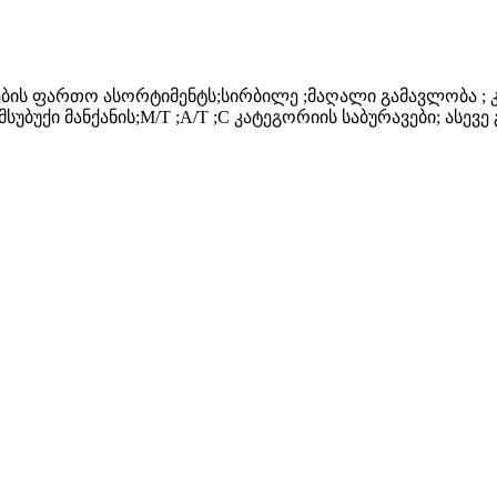
ბის ფართო ასორტიმენტს;სირბილე ;მაღალი გამავლობა ; კ
სუბუქი მანქანის;M/T ;A/T ;C კატეგორიის საბურავები; ასევ