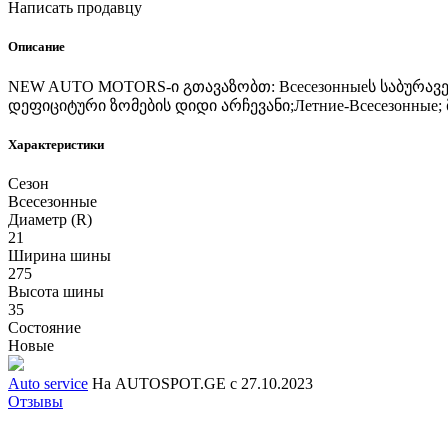
Написать продавцу
Описание
NEW AUTO MOTORS-ი გთავაზობთ: Всесезонныеს საბურავე
დეფიციტური ზომების დიდი არჩევანი;Летние-Всесезонные; მ
Характеристики
Сезон
Всесезонные
Диаметр (R)
21
Ширина шины
275
Высота шины
35
Состояние
Новые
Auto service
На AUTOSPOT.GE с 27.10.2023
Отзывы