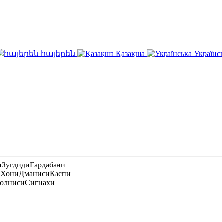
հայերեն
Қазақша
Українс
и
Зугдиди
Гардабани
и
Хони
Дманиси
Каспи
олниси
Сигнахи