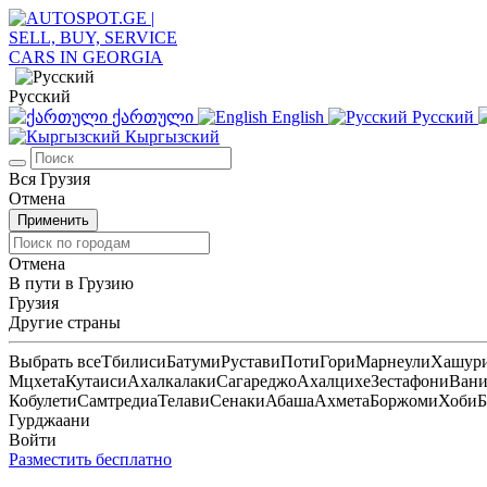
Русский
ქართული
English
Русский
Кыргызский
Вся Грузия
Отмена
Применить
Отмена
В пути в Грузию
Грузия
Другие страны
Выбрать все
Тбилиси
Батуми
Рустави
Поти
Гори
Марнеули
Хашур
Мцхета
Кутаиси
Ахалкалаки
Сагареджо
Ахалцихе
Зестафони
Ван
Кобулети
Самтредиа
Телави
Сенаки
Абаша
Ахмета
Боржоми
Хоби
Б
Гурджаани
Войти
Разместить бесплатно