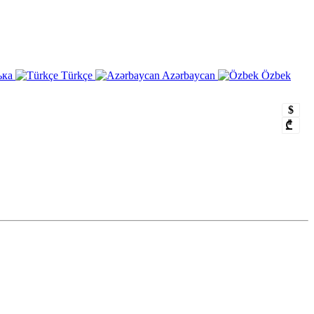
ька
Türkçe
Azərbaycan
Özbek
$
₾