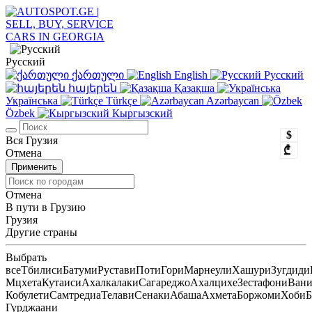
Русский
ქართული
English
Русский
հայերեն
Қазақша
Українська
Türkçe
Azərbaycan
Özbek
Кыргызский
$
Вся Грузия
₾
Отмена
Применить
Отмена
В пути в Грузию
Грузия
Другие страны
Выбрать
все
Тбилиси
Батуми
Рустави
Поти
Гори
Марнеули
Хашури
Зугдиди
Мцхета
Кутаиси
Ахалкалаки
Сагареджо
Ахалцихе
Зестафони
Ван
Кобулети
Самтредиа
Телави
Сенаки
Абаша
Ахмета
Боржоми
Хоби
Б
Гурджаани