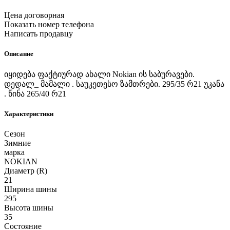
Цена договорная
Показать номер телефона
Написать продавцу
Описание
იყიდება ფაქტიურად ახალი Nokian ის საბურავები.
დედალ_ მამალი . საუკეთესო ზამთრები. 295/35 რ21 უკანა
. წინა 265/40 რ21
Характеристики
Сезон
Зимние
марка
NOKIAN
Диаметр (R)
21
Ширина шины
295
Высота шины
35
Состояние