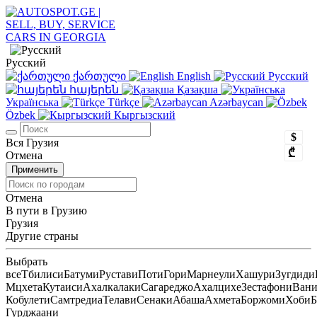
Русский
ქართული
English
Русский
հայերեն
Қазақша
Українська
Türkçe
Azərbaycan
Özbek
Кыргызский
$
Вся Грузия
₾
Отмена
Применить
Отмена
В пути в Грузию
Грузия
Другие страны
Выбрать
все
Тбилиси
Батуми
Рустави
Поти
Гори
Марнеули
Хашури
Зугдиди
Мцхета
Кутаиси
Ахалкалаки
Сагареджо
Ахалцихе
Зестафони
Ван
Кобулети
Самтредиа
Телави
Сенаки
Абаша
Ахмета
Боржоми
Хоби
Б
Гурджаани