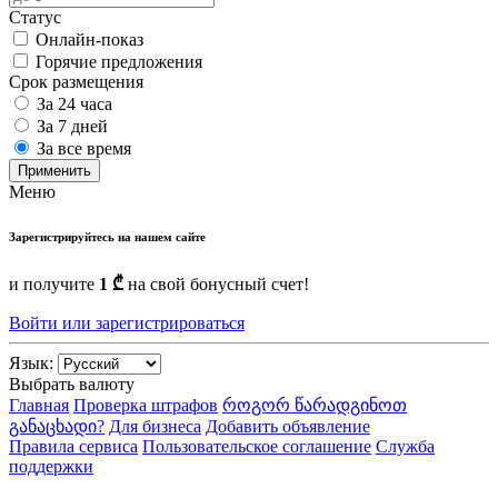
Статус
Онлайн-показ
Горячие предложения
Срок размещения
За 24 часа
За 7 дней
За все время
Применить
Меню
Зарегистрируйтесь на нашем сайте
и получите
1 ₾
на свой бонусный счет!
Войти или зарегистрироваться
Язык:
Выбрать валюту
Главная
Проверка штрафов
როგორ წარადგინოთ
განაცხადი?
Для бизнеса
Добавить объявление
Правила сервиса
Пользовательское соглашение
Служба
поддержки