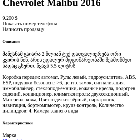
Chevrolet
Malibu
2016
9,200 $
Показать номер телефона
Написать продавцу
Описание
მანქანამ გაიარა 2 წლიან ტექ დათვალიერება ორი
კვირის წინ. არის ედალურ მდგომარეობაში შეამოწმეთ
სადაც გსურთ. წვავს 5.5 ლიტრს
Kоробка передач: автомат, Руль: левый, гидроусилитель, ABS,
ESP, подушки безопасн.: >6, центр. замок, сигнализация,
иммобилайзер, стеклоподъёмники, кожаные кресла, подогрев
сидений, кондиционер, климатконтроль: двухсекционный,
Материал: кожа, Цвет отделки: чёрный, парктроник,
навигация, борткомпьютер, круиз-контроль, Количество
цилиндров: 4, Камера заднего вида
Характеристики
Марка