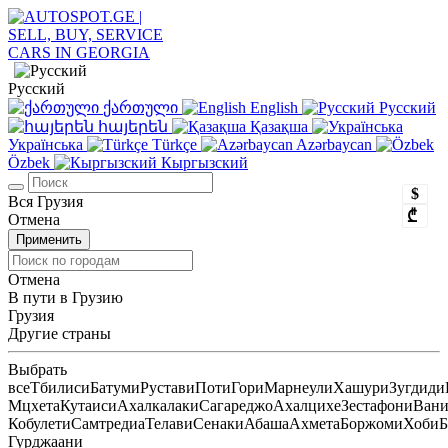
Русский
ქართული
English
Русский
հայերեն
Қазақша
Українська
Türkçe
Azərbaycan
Özbek
Кыргызский
$
Вся Грузия
₾
Отмена
Применить
Отмена
В пути в Грузию
Грузия
Другие страны
Выбрать
все
Тбилиси
Батуми
Рустави
Поти
Гори
Марнеули
Хашури
Зугдиди
Мцхета
Кутаиси
Ахалкалаки
Сагареджо
Ахалцихе
Зестафони
Ван
Кобулети
Самтредиа
Телави
Сенаки
Абаша
Ахмета
Боржоми
Хоби
Б
Гурджаани