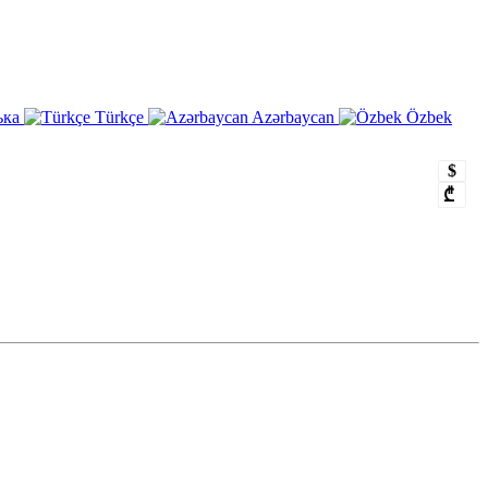
ька
Türkçe
Azərbaycan
Özbek
$
₾