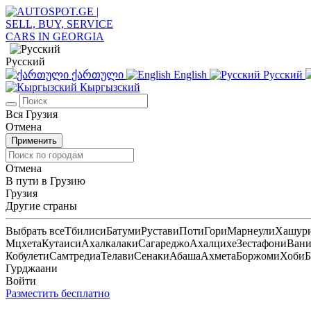
Русский
ქართული
English
Русский
Кыргызский
Вся Грузия
Отмена
Применить
Отмена
В пути в Грузию
Грузия
Другие страны
Выбрать все
Тбилиси
Батуми
Рустави
Поти
Гори
Марнеули
Хашур
Мцхета
Кутаиси
Ахалкалаки
Сагареджо
Ахалцихе
Зестафони
Ван
Кобулети
Самтредиа
Телави
Сенаки
Абаша
Ахмета
Боржоми
Хоби
Б
Гурджаани
Войти
Разместить бесплатно