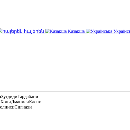
հայերեն
Қазақша
Українс
и
Зугдиди
Гардабани
и
Хони
Дманиси
Каспи
олниси
Сигнахи