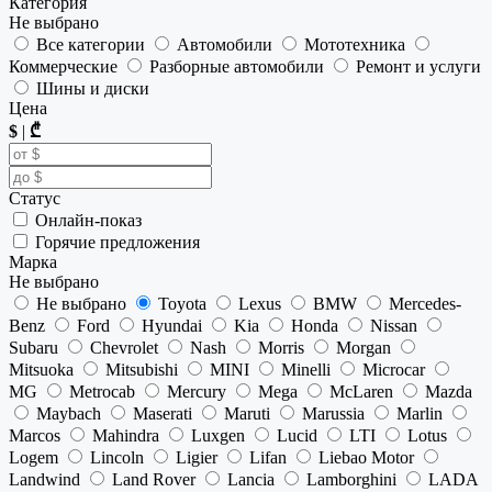
Категория
Не выбрано
Все категории
Автомобили
Мототехника
Коммерческие
Разборные автомобили
Ремонт и услуги
Шины и диски
Цена
$
|
₾
Статус
Онлайн-показ
Горячие предложения
Марка
Не выбрано
Не выбрано
Toyota
Lexus
BMW
Mercedes-
Benz
Ford
Hyundai
Kia
Honda
Nissan
Subaru
Chevrolet
Nash
Morris
Morgan
Mitsuoka
Mitsubishi
MINI
Minelli
Microcar
MG
Metrocab
Mercury
Mega
McLaren
Mazda
Maybach
Maserati
Maruti
Marussia
Marlin
Marcos
Mahindra
Luxgen
Lucid
LTI
Lotus
Logem
Lincoln
Ligier
Lifan
Liebao Motor
Landwind
Land Rover
Lancia
Lamborghini
LADA