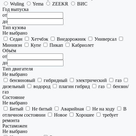
Wuling
Yema
ZEEKR
ВИС
Год выпуска
от
до
Тип кузова
Не выбрано
Седан
Хетчбэк
Внедорожник
Универсал
Минивэн
Купе
Пикап
Кабриолет
Объём
от
до
Тип двигателя
Не выбрано
бензиновый
гибридный
электрический
газ
дизельный
водород
плагин гибрид
газ
бензин/
газ
Состояние
Не выбрано
Битый
Не битый
Аварийная
Не на ходу
В
отличном состоянии
Новое
Хорошее
требует
ремонта
Растаможен
Не выбрано