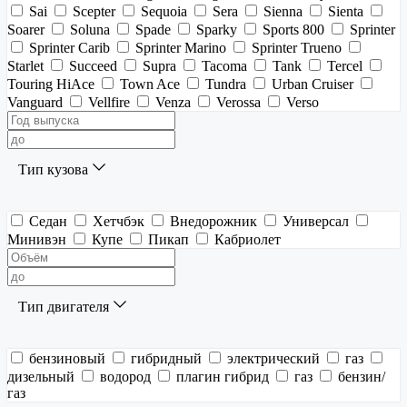
Sai
Scepter
Sequoia
Sera
Sienna
Sienta
Soarer
Soluna
Spade
Sparky
Sports 800
Sprinter
Sprinter Carib
Sprinter Marino
Sprinter Trueno
Starlet
Succeed
Supra
Tacoma
Tank
Tercel
Touring HiAce
Town Ace
Tundra
Urban Cruiser
Vanguard
Vellfire
Venza
Verossa
Verso
Тип кузова
Седан
Хетчбэк
Внедорожник
Универсал
Минивэн
Купе
Пикап
Кабриолет
Тип двигателя
бензиновый
гибридный
электрический
газ
дизельный
водород
плагин гибрид
газ
бензин/
газ