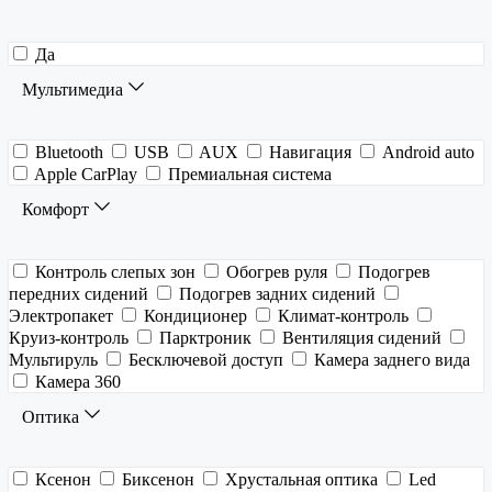
Да
Мультимедиа
Bluetooth
USB
AUX
Навигация
Android auto
Apple CarPlay
Премиальная система
Комфорт
Контроль слепых зон
Обогрев руля
Подогрев
передних сидений
Подогрев задних сидений
Электропакет
Кондиционер
Климат-контроль
Круиз-контроль
Парктроник
Вентиляция сидений
Мультируль
Бесключевой доступ
Камера заднего вида
Камера 360
Оптика
Ксенон
Биксенон
Хрустальная оптика
Led