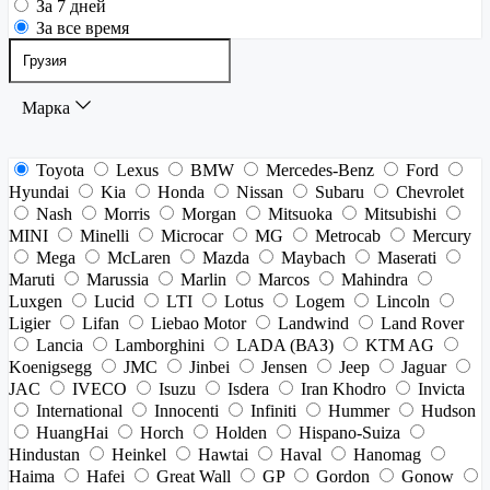
За 7 дней
За все время
Марка
Toyota
Lexus
BMW
Mercedes-Benz
Ford
Hyundai
Kia
Honda
Nissan
Subaru
Chevrolet
Nash
Morris
Morgan
Mitsuoka
Mitsubishi
MINI
Minelli
Microcar
MG
Metrocab
Mercury
Mega
McLaren
Mazda
Maybach
Maserati
Maruti
Marussia
Marlin
Marcos
Mahindra
Luxgen
Lucid
LTI
Lotus
Logem
Lincoln
Ligier
Lifan
Liebao Motor
Landwind
Land Rover
Lancia
Lamborghini
LADA (ВАЗ)
KTM AG
Koenigsegg
JMC
Jinbei
Jensen
Jeep
Jaguar
JAC
IVECO
Isuzu
Isdera
Iran Khodro
Invicta
International
Innocenti
Infiniti
Hummer
Hudson
HuangHai
Horch
Holden
Hispano-Suiza
Hindustan
Heinkel
Hawtai
Haval
Hanomag
Haima
Hafei
Great Wall
GP
Gordon
Gonow