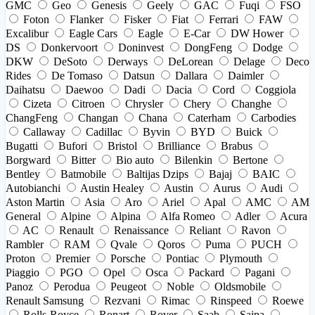
GMC
Geo
Genesis
Geely
GAC
Fuqi
FSO
Foton
Flanker
Fisker
Fiat
Ferrari
FAW
Excalibur
Eagle Cars
Eagle
E-Car
DW Hower
DS
Donkervoort
Doninvest
DongFeng
Dodge
DKW
DeSoto
Derways
DeLorean
Delage
Deco
Rides
De Tomaso
Datsun
Dallara
Daimler
Daihatsu
Daewoo
Dadi
Dacia
Cord
Coggiola
Cizeta
Citroen
Chrysler
Chery
Changhe
ChangFeng
Changan
Chana
Caterham
Carbodies
Callaway
Cadillac
Byvin
BYD
Buick
Bugatti
Bufori
Bristol
Brilliance
Brabus
Borgward
Bitter
Bio auto
Bilenkin
Bertone
Bentley
Batmobile
Baltijas Dzips
Bajaj
BAIC
Autobianchi
Austin Healey
Austin
Aurus
Audi
Aston Martin
Asia
Aro
Ariel
Apal
AMC
AM
General
Alpine
Alpina
Alfa Romeo
Adler
Acura
AC
Renault
Renaissance
Reliant
Ravon
Rambler
RAM
Qvale
Qoros
Puma
PUCH
Proton
Premier
Porsche
Pontiac
Plymouth
Piaggio
PGO
Opel
Osca
Packard
Pagani
Panoz
Perodua
Peugeot
Noble
Oldsmobile
Renault Samsung
Rezvani
Rimac
Rinspeed
Roewe
Rolls-Royce
Ronart
Rover
Saab
Saipa