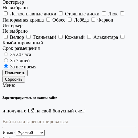
Экстерьер
Не выбрано
Легкосплавные диски
Стальные диски
Люк
Панорамная крыша
Обвес
Лебёда
Фаркоп
Интерьер
Не выбрано
Велюр
Тканьевый
Кожаный
Алькантара
Комбинированный
Срок размещения
За 24 часа
За 7 дней
За все время
Применить
Сбросить
Меню
Зарегистрируйтесь на нашем сайте
и получите
1 ₾
на свой бонусный счет!
Войти или зарегистрироваться
Язык: