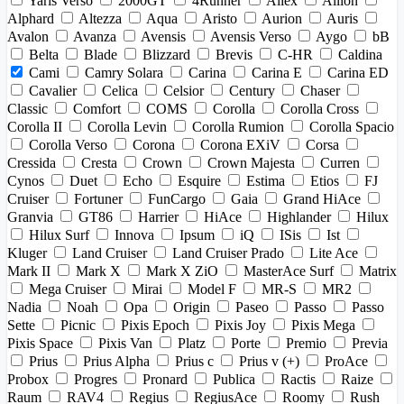
Yaris Verso
2000GT
4Runner
Allex
Allion
Alphard
Altezza
Aqua
Aristo
Aurion
Auris
Avalon
Avanza
Avensis
Avensis Verso
Aygo
bB
Belta
Blade
Blizzard
Brevis
C-HR
Caldina
Cami
Camry Solara
Carina
Carina E
Carina ED
Cavalier
Celica
Celsior
Century
Chaser
Classic
Comfort
COMS
Corolla
Corolla Cross
Corolla II
Corolla Levin
Corolla Rumion
Corolla Spacio
Corolla Verso
Corona
Corona EXiV
Corsa
Cressida
Cresta
Crown
Crown Majesta
Curren
Cynos
Duet
Echo
Esquire
Estima
Etios
FJ
Cruiser
Fortuner
FunCargo
Gaia
Grand HiAce
Granvia
GT86
Harrier
HiAce
Highlander
Hilux
Hilux Surf
Innova
Ipsum
iQ
ISis
Ist
Kluger
Land Cruiser
Land Cruiser Prado
Lite Ace
Mark II
Mark X
Mark X ZiO
MasterAce Surf
Matrix
Mega Cruiser
Mirai
Model F
MR-S
MR2
Nadia
Noah
Opa
Origin
Paseo
Passo
Passo
Sette
Picnic
Pixis Epoch
Pixis Joy
Pixis Mega
Pixis Space
Pixis Van
Platz
Porte
Premio
Previa
Prius
Prius Alpha
Prius c
Prius v (+)
ProAce
Probox
Progres
Pronard
Publica
Ractis
Raize
Raum
RAV4
Regius
RegiusAce
Roomy
Rush