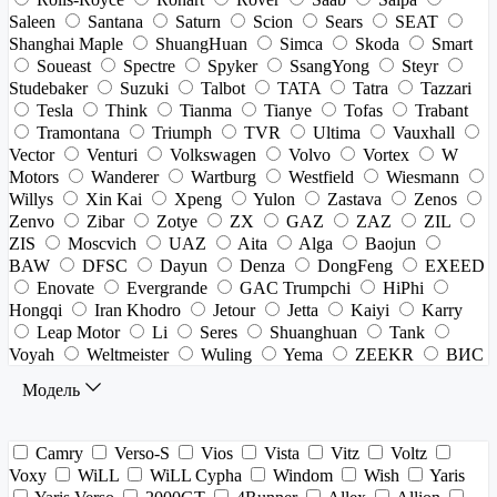
Saleen
Santana
Saturn
Scion
Sears
SEAT
Shanghai Maple
ShuangHuan
Simca
Skoda
Smart
Soueast
Spectre
Spyker
SsangYong
Steyr
Studebaker
Suzuki
Talbot
TATA
Tatra
Tazzari
Tesla
Think
Tianma
Tianye
Tofas
Trabant
Tramontana
Triumph
TVR
Ultima
Vauxhall
Vector
Venturi
Volkswagen
Volvo
Vortex
W
Motors
Wanderer
Wartburg
Westfield
Wiesmann
Willys
Xin Kai
Xpeng
Yulon
Zastava
Zenos
Zenvo
Zibar
Zotye
ZX
GAZ
ZAZ
ZIL
ZIS
Moscvich
UAZ
Aita
Alga
Baojun
BAW
DFSC
Dayun
Denza
DongFeng
EXEED
Enovate
Evergrande
GAC Trumpchi
HiPhi
Hongqi
Iran Khodro
Jetour
Jetta
Kaiyi
Karry
Leap Motor
Li
Seres
Shuanghuan
Tank
Voyah
Weltmeister
Wuling
Yema
ZEEKR
ВИС
Модель
Camry
Verso-S
Vios
Vista
Vitz
Voltz
Voxy
WiLL
WiLL Cypha
Windom
Wish
Yaris