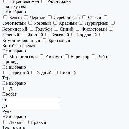
Не растаможен
Растаможен
Цвет кузова
Не выбрано
Белый
Черный
Серебристый
Серый
Золотистый
Розовый
Красный
Пурпурный
Коричневый
Голубой
Синий
Фиолетовый
Зеленый
Желтый
Бежевый
Бордовый
Комбинированный
Бронзовый
Коробка передач
Не выбрано
Механическая
Автомат
Вариатор
Робот
Привод
Не выбрано
Передний
Задний
Полный
Торг
Не выбрано
Да
Пробег
от
до
Руль
Не выбрано
Левый
Правый
Тех. осмотр