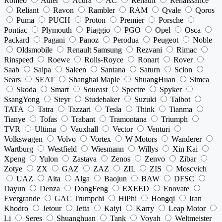
Romeo
Adler
Acura
AC
Renault
Renaissance
Reliant
Ravon
Rambler
RAM
Qvale
Qoros
Puma
PUCH
Proton
Premier
Porsche
Pontiac
Plymouth
Piaggio
PGO
Opel
Osca
Packard
Pagani
Panoz
Perodua
Peugeot
Noble
Oldsmobile
Renault Samsung
Rezvani
Rimac
Rinspeed
Roewe
Rolls-Royce
Ronart
Rover
Saab
Saipa
Saleen
Santana
Saturn
Scion
Sears
SEAT
Shanghai Maple
ShuangHuan
Simca
Skoda
Smart
Soueast
Spectre
Spyker
SsangYong
Steyr
Studebaker
Suzuki
Talbot
TATA
Tatra
Tazzari
Tesla
Think
Tianma
Tianye
Tofas
Trabant
Tramontana
Triumph
TVR
Ultima
Vauxhall
Vector
Venturi
Volkswagen
Volvo
Vortex
W Motors
Wanderer
Wartburg
Westfield
Wiesmann
Willys
Xin Kai
Xpeng
Yulon
Zastava
Zenos
Zenvo
Zibar
Zotye
ZX
GAZ
ZAZ
ZIL
ZIS
Moscvich
UAZ
Aita
Alga
Baojun
BAW
DFSC
Dayun
Denza
DongFeng
EXEED
Enovate
Evergrande
GAC Trumpchi
HiPhi
Hongqi
Iran
Khodro
Jetour
Jetta
Kaiyi
Karry
Leap Motor
Li
Seres
Shuanghuan
Tank
Voyah
Weltmeister