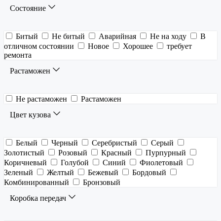
Состояние
Битый
Не битый
Аварийная
Не на ходу
В
отличном состоянии
Новое
Хорошее
требует
ремонта
Растаможен
Не растаможен
Растаможен
Цвет кузова
Белый
Черный
Серебристый
Серый
Золотистый
Розовый
Красный
Пурпурный
Коричневый
Голубой
Синий
Фиолетовый
Зеленый
Желтый
Бежевый
Бордовый
Комбинированный
Бронзовый
Коробка передач