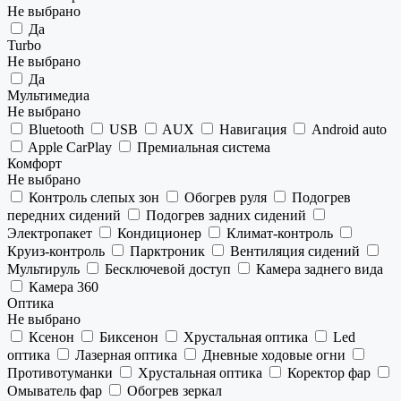
Не выбрано
Да
Turbo
Не выбрано
Да
Мультимедиа
Не выбрано
Bluetooth
USB
AUX
Навигация
Android auto
Apple CarPlay
Премиальная система
Комфорт
Не выбрано
Контроль слепых зон
Обогрев руля
Подогрев
передних сидений
Подогрев задних сидений
Электропакет
Кондиционер
Климат-контроль
Круиз-контроль
Парктроник
Вентиляция сидений
Мультируль
Бесключевой доступ
Камера заднего вида
Камера 360
Оптика
Не выбрано
Ксенон
Биксенон
Хрустальная оптика
Led
оптика
Лазерная оптика
Дневные ходовые огни
Противотуманки
Хрустальная оптика
Коректор фар
Омыватель фар
Обогрев зеркал