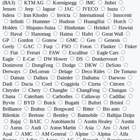
(ВАЗ)
KTM AG
Koenigsegg
JMC
Jinbei
Jensen
Jeep
Jaguar
JAC
IVECO
Isuzu
Isdera
Iran Khodro
Invicta
International
Innocenti
Infiniti
Hummer
Hudson
HuangHai
Horch
Holden
Hispano-Suiza
Hindustan
Heinkel
Hawtai
Haval
Hanomag
Haima
Hafei
Great Wall
GP
Gordon
Gonow
GMC
Geo
Genesis
Geely
GAC
Fuqi
FSO
Foton
Flanker
Fisker
Fiat
Ferrari
FAW
Excalibur
Eagle Cars
Eagle
E-Car
DW Hower
DS
Donkervoort
Doninvest
DongFeng
Dodge
DKW
DeSoto
Derways
DeLorean
Delage
Deco Rides
De Tomaso
Datsun
Dallara
Daimler
Daihatsu
Daewoo
Dadi
Dacia
Cord
Coggiola
Cizeta
Citroen
Chrysler
Chery
Changhe
ChangFeng
Changan
Chana
Caterham
Carbodies
Callaway
Cadillac
Byvin
BYD
Buick
Bugatti
Bufori
Bristol
Brilliance
Brabus
Borgward
Bitter
Bio auto
Bilenkin
Bertone
Bentley
Batmobile
Baltijas Dzips
Bajaj
BAIC
Autobianchi
Austin Healey
Austin
Aurus
Audi
Aston Martin
Asia
Aro
Ariel
Apal
AMC
AM General
Alpine
Alpina
Alfa