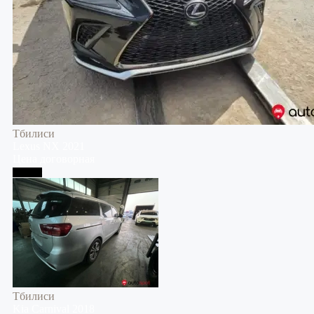
Тбилиси
Lexus
NX
2021
Цена договорная
Тбилиси
Тбилиси
Kia
Carnival
2018