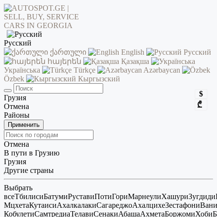
Русский
ქართული
English
Русский
հայերեն
Қазақша
Українська
Türkçe
Azərbaycan
Özbek
Кыргызский
$
Грузия
₾
Отмена
Районы
Применить
Отмена
В пути в Грузию
Грузия
Другие страны
Выбрать
все
Тбилиси
Батуми
Рустави
Поти
Гори
Марнеули
Хашури
Зугдиди
Мцхета
Кутаиси
Ахалкалаки
Сагареджо
Ахалцихе
Зестафони
Ван
Кобулети
Самтредиа
Телави
Сенаки
Абаша
Ахмета
Боржоми
Хоби
Б