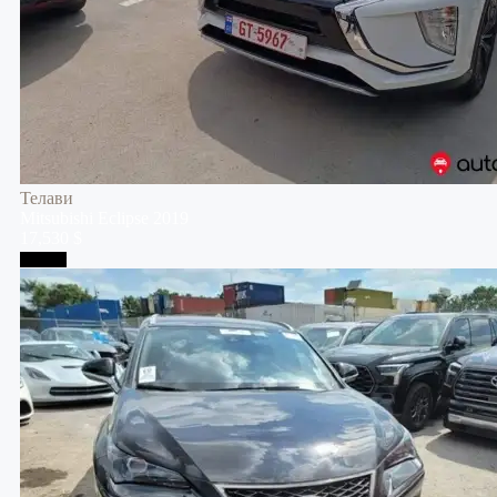
Телави
Mitsubishi
Eclipse
2019
17,530 $
Тбилиси