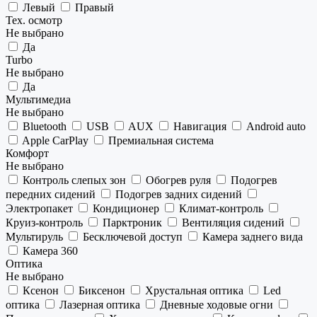
Левый
Правый
Тех. осмотр
Не выбрано
Да
Turbo
Не выбрано
Да
Мультимедиа
Не выбрано
Bluetooth
USB
AUX
Навигация
Android auto
Apple CarPlay
Премиальная система
Комфорт
Не выбрано
Контроль слепых зон
Обогрев руля
Подогрев
передних сидений
Подогрев задних сидений
Электропакет
Кондиционер
Климат-контроль
Круиз-контроль
Парктроник
Вентиляция сидений
Мультируль
Бесключевой доступ
Камера заднего вида
Камера 360
Оптика
Не выбрано
Ксенон
Биксенон
Хрустальная оптика
Led
оптика
Лазерная оптика
Дневные ходовые огни