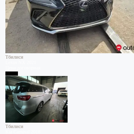
Тбилиси
Lexus
NX
2021
Цена договорная
Тбилиси
Тбилиси
Kia
Carnival
2018