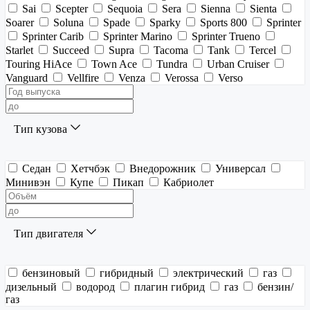
Sai
Scepter
Sequoia
Sera
Sienna
Sienta
Soarer
Soluna
Spade
Sparky
Sports 800
Sprinter
Sprinter Carib
Sprinter Marino
Sprinter Trueno
Starlet
Succeed
Supra
Tacoma
Tank
Tercel
Touring HiAce
Town Ace
Tundra
Urban Cruiser
Vanguard
Vellfire
Venza
Verossa
Verso
Тип кузова
Седан
Хетчбэк
Внедорожник
Универсал
Минивэн
Купе
Пикап
Кабриолет
Тип двигателя
бензиновый
гибридный
электрический
газ
дизельный
водород
плагин гибрид
газ
бензин/
газ