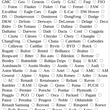
GMC
Geo
Genesis
Geely
GAC
Fuqi
FSO
Foton
Flanker
Fisker
Fiat
Ferrari
FAW
Excalibur
Eagle Cars
Eagle
E-Car
DW Hower
DS
Donkervoort
Doninvest
DongFeng
Dodge
DKW
DeSoto
Derways
DeLorean
Delage
Deco
Rides
De Tomaso
Datsun
Dallara
Daimler
Daihatsu
Daewoo
Dadi
Dacia
Cord
Coggiola
Cizeta
Citroen
Chrysler
Chery
Changhe
ChangFeng
Changan
Chana
Caterham
Carbodies
Callaway
Cadillac
Byvin
BYD
Buick
Bugatti
Bufori
Bristol
Brilliance
Brabus
Borgward
Bitter
Bio auto
Bilenkin
Bertone
Bentley
Batmobile
Baltijas Dzips
Bajaj
BAIC
Autobianchi
Austin Healey
Austin
Aurus
Audi
Aston Martin
Asia
Aro
Ariel
Apal
AMC
AM
General
Alpine
Alpina
Alfa Romeo
Adler
Acura
AC
Renault
Renaissance
Reliant
Ravon
Rambler
RAM
Qvale
Qoros
Puma
PUCH
Proton
Premier
Porsche
Pontiac
Plymouth
Piaggio
PGO
Opel
Osca
Packard
Pagani
Panoz
Perodua
Peugeot
Noble
Oldsmobile
Renault Samsung
Rezvani
Rimac
Rinspeed
Roewe
Rolls-Royce
Ronart
Rover
Saab
Saipa