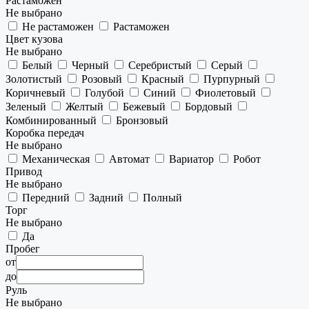
Растаможен
Не выбрано
Не растаможен
Растаможен
Цвет кузова
Не выбрано
Белый
Черный
Серебристый
Серый
Золотистый
Розовый
Красный
Пурпурный
Коричневый
Голубой
Синий
Фиолетовый
Зеленый
Желтый
Бежевый
Бордовый
Комбинированный
Бронзовый
Коробка передач
Не выбрано
Механическая
Автомат
Вариатор
Робот
Привод
Не выбрано
Передний
Задний
Полный
Торг
Не выбрано
Да
Пробег
от
до
Руль
Не выбрано