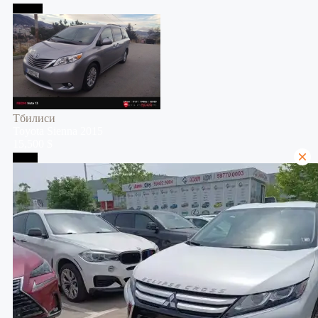
Тбилиси
Тбилиси
Toyota
Sienna
2015
15,500 $
Телави