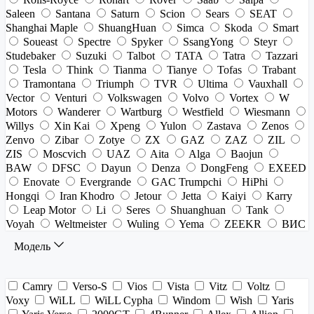
Saleen
Santana
Saturn
Scion
Sears
SEAT
Shanghai Maple
ShuangHuan
Simca
Skoda
Smart
Soueast
Spectre
Spyker
SsangYong
Steyr
Studebaker
Suzuki
Talbot
TATA
Tatra
Tazzari
Tesla
Think
Tianma
Tianye
Tofas
Trabant
Tramontana
Triumph
TVR
Ultima
Vauxhall
Vector
Venturi
Volkswagen
Volvo
Vortex
W
Motors
Wanderer
Wartburg
Westfield
Wiesmann
Willys
Xin Kai
Xpeng
Yulon
Zastava
Zenos
Zenvo
Zibar
Zotye
ZX
GAZ
ZAZ
ZIL
ZIS
Moscvich
UAZ
Aita
Alga
Baojun
BAW
DFSC
Dayun
Denza
DongFeng
EXEED
Enovate
Evergrande
GAC Trumpchi
HiPhi
Hongqi
Iran Khodro
Jetour
Jetta
Kaiyi
Karry
Leap Motor
Li
Seres
Shuanghuan
Tank
Voyah
Weltmeister
Wuling
Yema
ZEEKR
ВИС
Модель
Camry
Verso-S
Vios
Vista
Vitz
Voltz
Voxy
WiLL
WiLL Cypha
Windom
Wish
Yaris