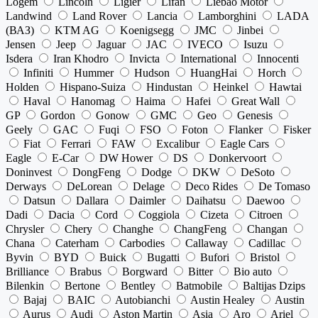
Logem
Lincoln
Ligier
Lifan
Liebao Motor
Landwind
Land Rover
Lancia
Lamborghini
LADA
(ВАЗ)
KTM AG
Koenigsegg
JMC
Jinbei
Jensen
Jeep
Jaguar
JAC
IVECO
Isuzu
Isdera
Iran Khodro
Invicta
International
Innocenti
Infiniti
Hummer
Hudson
HuangHai
Horch
Holden
Hispano-Suiza
Hindustan
Heinkel
Hawtai
Haval
Hanomag
Haima
Hafei
Great Wall
GP
Gordon
Gonow
GMC
Geo
Genesis
Geely
GAC
Fuqi
FSO
Foton
Flanker
Fisker
Fiat
Ferrari
FAW
Excalibur
Eagle Cars
Eagle
E-Car
DW Hower
DS
Donkervoort
Doninvest
DongFeng
Dodge
DKW
DeSoto
Derways
DeLorean
Delage
Deco Rides
De Tomaso
Datsun
Dallara
Daimler
Daihatsu
Daewoo
Dadi
Dacia
Cord
Coggiola
Cizeta
Citroen
Chrysler
Chery
Changhe
ChangFeng
Changan
Chana
Caterham
Carbodies
Callaway
Cadillac
Byvin
BYD
Buick
Bugatti
Bufori
Bristol
Brilliance
Brabus
Borgward
Bitter
Bio auto
Bilenkin
Bertone
Bentley
Batmobile
Baltijas Dzips
Bajaj
BAIC
Autobianchi
Austin Healey
Austin
Aurus
Audi
Aston Martin
Asia
Aro
Ariel