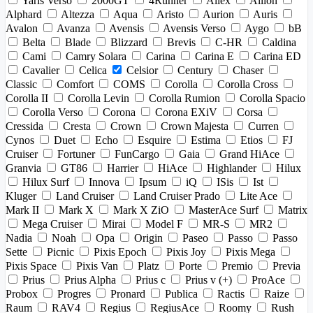
Yaris Verso
2000GT
4Runner
Allex
Allion
Alphard
Altezza
Aqua
Aristo
Aurion
Auris
Avalon
Avanza
Avensis
Avensis Verso
Aygo
bB
Belta
Blade
Blizzard
Brevis
C-HR
Caldina
Cami
Camry Solara
Carina
Carina E
Carina ED
Cavalier
Celica
Celsior
Century
Chaser
Classic
Comfort
COMS
Corolla
Corolla Cross
Corolla II
Corolla Levin
Corolla Rumion
Corolla Spacio
Corolla Verso
Corona
Corona EXiV
Corsa
Cressida
Cresta
Crown
Crown Majesta
Curren
Cynos
Duet
Echo
Esquire
Estima
Etios
FJ
Cruiser
Fortuner
FunCargo
Gaia
Grand HiAce
Granvia
GT86
Harrier
HiAce
Highlander
Hilux
Hilux Surf
Innova
Ipsum
iQ
ISis
Ist
Kluger
Land Cruiser
Land Cruiser Prado
Lite Ace
Mark II
Mark X
Mark X ZiO
MasterAce Surf
Matrix
Mega Cruiser
Mirai
Model F
MR-S
MR2
Nadia
Noah
Opa
Origin
Paseo
Passo
Passo
Sette
Picnic
Pixis Epoch
Pixis Joy
Pixis Mega
Pixis Space
Pixis Van
Platz
Porte
Premio
Previa
Prius
Prius Alpha
Prius c
Prius v (+)
ProAce
Probox
Progres
Pronard
Publica
Ractis
Raize
Raum
RAV4
Regius
RegiusAce
Roomy
Rush