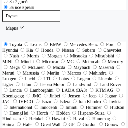
За 7 дней
За все время
Марка
Toyota
Lexus
BMW
Mercedes-Benz
Ford
Hyundai
Kia
Honda
Nissan
Subaru
Chevrolet
Nash
Morris
Morgan
Mitsuoka
Mitsubishi
MINI
Minelli
Microcar
MG
Metrocab
Mercury
Mega
McLaren
Mazda
Maybach
Maserati
Maruti
Marussia
Marlin
Marcos
Mahindra
Luxgen
Lucid
LTI
Lotus
Logem
Lincoln
Ligier
Lifan
Liebao Motor
Landwind
Land Rover
Lancia
Lamborghini
LADA (ВАЗ)
KTM AG
Koenigsegg
JMC
Jinbei
Jensen
Jeep
Jaguar
JAC
IVECO
Isuzu
Isdera
Iran Khodro
Invicta
International
Innocenti
Infiniti
Hummer
Hudson
HuangHai
Horch
Holden
Hispano-Suiza
Hindustan
Heinkel
Hawtai
Haval
Hanomag
Haima
Hafei
Great Wall
GP
Gordon
Gonow