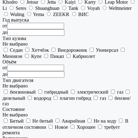
Khodro
Jetour
Jetta
Kaiyi
Karry
Leap Motor
Li
Seres
Shuanghuan
Tank
Voyah
Weltmeister
Wuling
Yema
ZEEKR
ВИС
Год выпуска
от
до
Тип кузова
Не выбрано
Седан
Хетчбэк
Внедорожник
Универсал
Минивэн
Купе
Пикап
Кабриолет
Объём
от
до
Тип двигателя
Не выбрано
бензиновый
гибридный
электрический
газ
дизельный
водород
плагин гибрид
газ
бензин/
газ
Состояние
Не выбрано
Битый
Не битый
Аварийная
Не на ходу
В
отличном состоянии
Новое
Хорошее
требует
ремонта