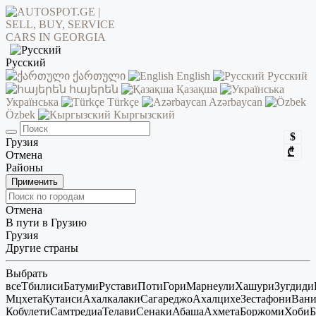
Русский
ქართული
English
Русский
հայերեն
Қазақша
Українська
Türkçe
Azərbaycan
Özbek
Кыргызский
$
Грузия
₾
Отмена
Районы
Применить
Отмена
В пути в Грузию
Грузия
Другие страны
Выбрать
все
Тбилиси
Батуми
Рустави
Поти
Гори
Марнеули
Хашури
Зугдиди
Мцхета
Кутаиси
Ахалкалаки
Сагареджо
Ахалцихе
Зестафони
Ван
Кобулети
Самтредиа
Телави
Сенаки
Абаша
Ахмета
Боржоми
Хоби
Б