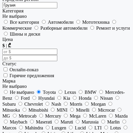
Категория
Не выбрано
Все категории
Автомобили
Мототехника
Коммерческие
Разборные автомобили
Ремонт и услуги
Шины и диски
Цена
$
|
₾
Статус
Онлайн-показ
Горячие предложения
Марка
Не выбрано
Не выбрано
Toyota
Lexus
BMW
Mercedes-
Benz
Ford
Hyundai
Kia
Honda
Nissan
Subaru
Chevrolet
Nash
Morris
Morgan
Mitsuoka
Mitsubishi
MINI
Minelli
Microcar
MG
Metrocab
Mercury
Mega
McLaren
Mazda
Maybach
Maserati
Maruti
Marussia
Marlin
Marcos
Mahindra
Luxgen
Lucid
LTI
Lotus