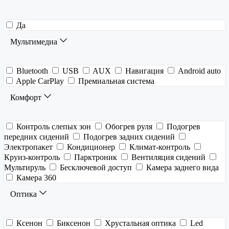
Да
Мультимедиа
Bluetooth
USB
AUX
Навигация
Android auto
Apple CarPlay
Премиальная система
Комфорт
Контроль слепых зон
Обогрев руля
Подогрев
передних сидений
Подогрев задних сидений
Электропакет
Кондиционер
Климат-контроль
Круиз-контроль
Парктроник
Вентиляция сидений
Мультируль
Бесключевой доступ
Камера заднего вида
Камера 360
Оптика
Ксенон
Биксенон
Хрустальная оптика
Led