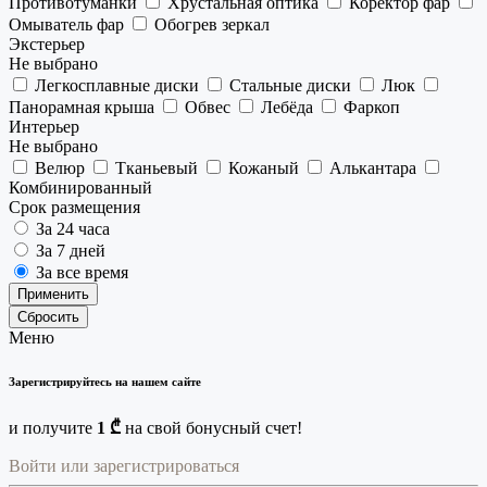
Противотуманки
Хрустальная оптика
Коректор фар
Омыватель фар
Обогрев зеркал
Экстерьер
Не выбрано
Легкосплавные диски
Стальные диски
Люк
Панорамная крыша
Обвес
Лебёда
Фаркоп
Интерьер
Не выбрано
Велюр
Тканьевый
Кожаный
Алькантара
Комбинированный
Срок размещения
За 24 часа
За 7 дней
За все время
Применить
Сбросить
Меню
Зарегистрируйтесь на нашем сайте
и получите
1 ₾
на свой бонусный счет!
Войти или зарегистрироваться