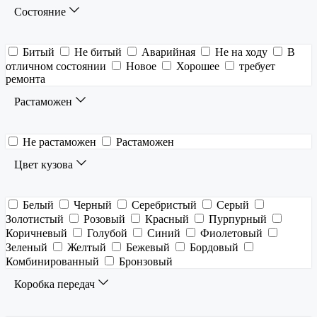
Состояние
Битый
Не битый
Аварийная
Не на ходу
В
отличном состоянии
Новое
Хорошее
требует
ремонта
Растаможен
Не растаможен
Растаможен
Цвет кузова
Белый
Черный
Серебристый
Серый
Золотистый
Розовый
Красный
Пурпурный
Коричневый
Голубой
Синий
Фиолетовый
Зеленый
Желтый
Бежевый
Бордовый
Комбинированный
Бронзовый
Коробка передач