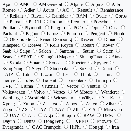
Apal
AMC
AM General
Alpine
Alpina
Alfa
Romeo
Adler
Acura
AC
Renault
Renaissance
Reliant
Ravon
Rambler
RAM
Qvale
Qoros
Puma
PUCH
Proton
Premier
Porsche
Pontiac
Plymouth
Piaggio
PGO
Opel
Osca
Packard
Pagani
Panoz
Perodua
Peugeot
Noble
Oldsmobile
Renault Samsung
Rezvani
Rimac
Rinspeed
Roewe
Rolls-Royce
Ronart
Rover
Saab
Saipa
Saleen
Santana
Saturn
Scion
Sears
SEAT
Shanghai Maple
ShuangHuan
Simca
Skoda
Smart
Soueast
Spectre
Spyker
SsangYong
Steyr
Studebaker
Suzuki
Talbot
TATA
Tatra
Tazzari
Tesla
Think
Tianma
Tianye
Tofas
Trabant
Tramontana
Triumph
TVR
Ultima
Vauxhall
Vector
Venturi
Volkswagen
Volvo
Vortex
W Motors
Wanderer
Wartburg
Westfield
Wiesmann
Willys
Xin Kai
Xpeng
Yulon
Zastava
Zenos
Zenvo
Zibar
Zotye
ZX
GAZ
ZAZ
ZIL
ZIS
Moscvich
UAZ
Aita
Alga
Baojun
BAW
DFSC
Dayun
Denza
DongFeng
EXEED
Enovate
Evergrande
GAC Trumpchi
HiPhi
Hongqi
Iran