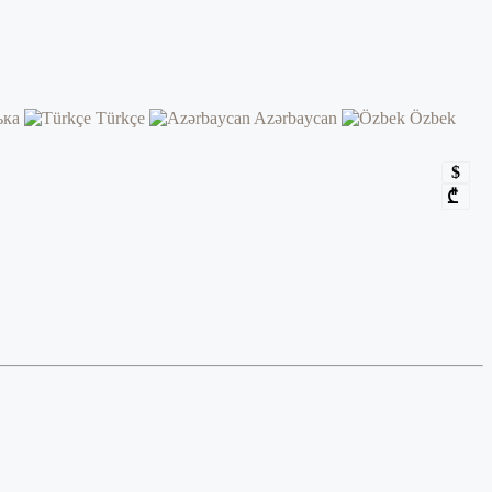
ька
Türkçe
Azərbaycan
Özbek
$
₾