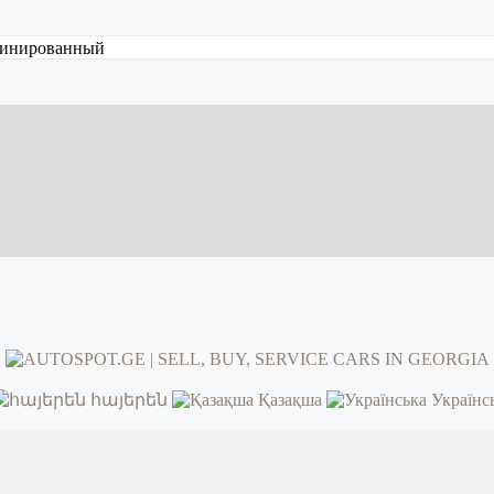
инированный
հայերեն
Қазақша
Українс