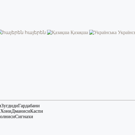
հայերեն
Қазақша
Українс
и
Зугдиди
Гардабани
и
Хони
Дманиси
Каспи
олниси
Сигнахи