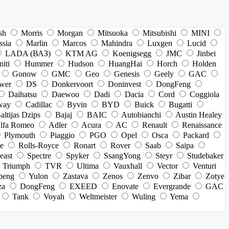
sh
Morris
Morgan
Mitsuoka
Mitsubishi
MINI
ssia
Marlin
Marcos
Mahindra
Luxgen
Lucid
LADA (ВАЗ)
KTM AG
Koenigsegg
JMC
Jinbei
niti
Hummer
Hudson
HuangHai
Horch
Holden
Gonow
GMC
Geo
Genesis
Geely
GAC
wer
DS
Donkervoort
Doninvest
DongFeng
Daihatsu
Daewoo
Dadi
Dacia
Cord
Coggiola
way
Cadillac
Byvin
BYD
Buick
Bugatti
altijas Dzips
Bajaj
BAIC
Autobianchi
Austin Healey
lfa Romeo
Adler
Acura
AC
Renault
Renaissance
Plymouth
Piaggio
PGO
Opel
Osca
Packard
e
Rolls-Royce
Ronart
Rover
Saab
Saipa
east
Spectre
Spyker
SsangYong
Steyr
Studebaker
Triumph
TVR
Ultima
Vauxhall
Vector
Venturi
peng
Yulon
Zastava
Zenos
Zenvo
Zibar
Zotye
za
DongFeng
EXEED
Enovate
Evergrande
GAC
Tank
Voyah
Weltmeister
Wuling
Yema