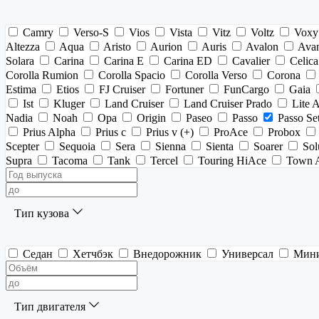
Camry
Verso-S
Vios
Vista
Vitz
Voltz
Voxy
Altezza
Aqua
Aristo
Aurion
Auris
Avalon
Ava
Solara
Carina
Carina E
Carina ED
Cavalier
Celica
Corolla Rumion
Corolla Spacio
Corolla Verso
Corona
Estima
Etios
FJ Cruiser
Fortuner
FunCargo
Gaia
Ist
Kluger
Land Cruiser
Land Cruiser Prado
Lite 
Nadia
Noah
Opa
Origin
Paseo
Passo
Passo Se
Prius Alpha
Prius c
Prius v (+)
ProAce
Probox
Scepter
Sequoia
Sera
Sienna
Sienta
Soarer
Sol
Supra
Tacoma
Tank
Tercel
Touring HiAce
Town 
Тип кузова
Седан
Хетчбэк
Внедорожник
Универсал
Мин
Тип двигателя