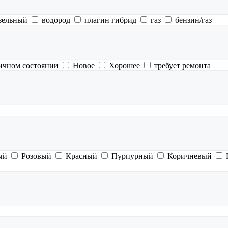
зельный
водород
плагин гибрид
газ
бензин/газ
ичном состоянии
Новое
Хорошее
требует ремонта
ый
Розовый
Красный
Пурпурный
Коричневый