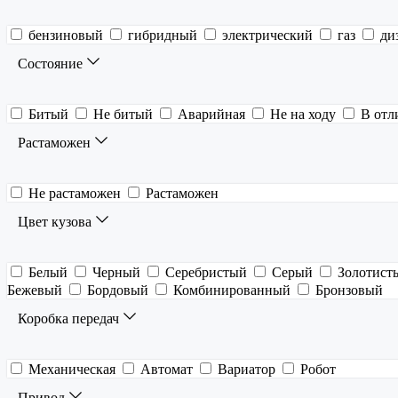
бензиновый
гибридный
электрический
газ
ди
Состояние
Битый
Не битый
Аварийная
Не на ходу
В отл
Растаможен
Не растаможен
Растаможен
Цвет кузова
Белый
Черный
Серебристый
Серый
Золотист
Бежевый
Бордовый
Комбинированный
Бронзовый
Коробка передач
Механическая
Автомат
Вариатор
Робот
Привод