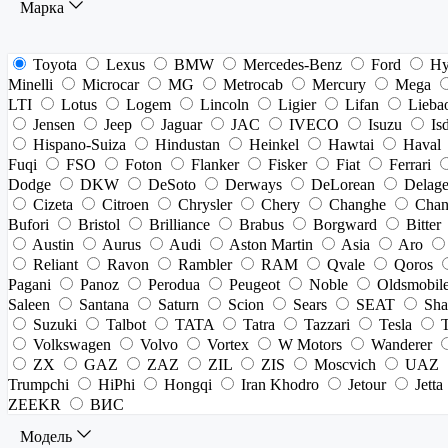
Марка
Toyota
Lexus
BMW
Mercedes-Benz
Ford
Hy
Minelli
Microcar
MG
Metrocab
Mercury
Mega
LTI
Lotus
Logem
Lincoln
Ligier
Lifan
Lieba
Jensen
Jeep
Jaguar
JAC
IVECO
Isuzu
Is
Hispano-Suiza
Hindustan
Heinkel
Hawtai
Haval
Fuqi
FSO
Foton
Flanker
Fisker
Fiat
Ferrari
Dodge
DKW
DeSoto
Derways
DeLorean
Delag
Cizeta
Citroen
Chrysler
Chery
Changhe
Chan
Bufori
Bristol
Brilliance
Brabus
Borgward
Bitter
Austin
Aurus
Audi
Aston Martin
Asia
Aro
Reliant
Ravon
Rambler
RAM
Qvale
Qoros
Pagani
Panoz
Perodua
Peugeot
Noble
Oldsmobil
Saleen
Santana
Saturn
Scion
Sears
SEAT
Sha
Suzuki
Talbot
TATA
Tatra
Tazzari
Tesla
Volkswagen
Volvo
Vortex
W Motors
Wanderer
ZX
GAZ
ZAZ
ZIL
ZIS
Moscvich
UAZ
Trumpchi
HiPhi
Hongqi
Iran Khodro
Jetour
Jetta
ZEEKR
ВИС
Модель