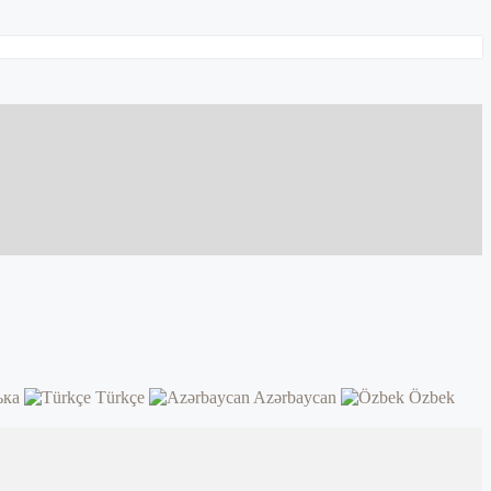
ька
Türkçe
Azərbaycan
Özbek