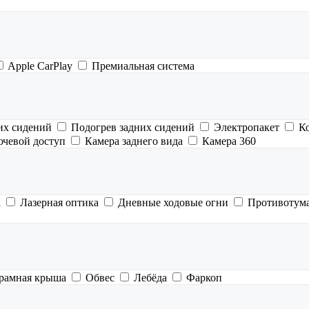
Apple CarPlay
Премиальная система
их сидений
Подогрев задних сидений
Электропакет
К
ючевой доступ
Камера заднего вида
Камера 360
а
Лазерная оптика
Дневные ходовые огни
Противотум
рамная крыша
Обвес
Лебёда
Фаркоп