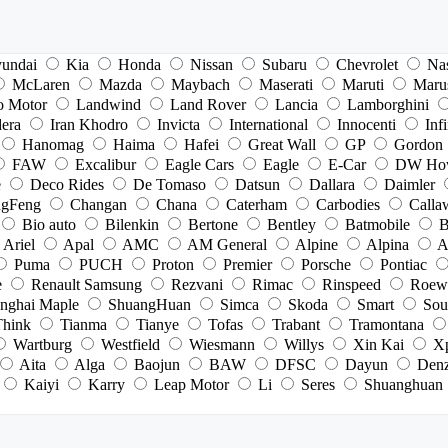
undai
Kia
Honda
Nissan
Subaru
Chevrolet
Na
McLaren
Mazda
Maybach
Maserati
Maruti
Maru
o Motor
Landwind
Land Rover
Lancia
Lamborghini
dera
Iran Khodro
Invicta
International
Innocenti
Infi
Hanomag
Haima
Hafei
Great Wall
GP
Gordon
FAW
Excalibur
Eagle Cars
Eagle
E-Car
DW Ho
e
Deco Rides
De Tomaso
Datsun
Dallara
Daimler
gFeng
Changan
Chana
Caterham
Carbodies
Calla
Bio auto
Bilenkin
Bertone
Bentley
Batmobile
B
Ariel
Apal
AMC
AM General
Alpine
Alpina
A
Puma
PUCH
Proton
Premier
Porsche
Pontiac
e
Renault Samsung
Rezvani
Rimac
Rinspeed
Roew
nghai Maple
ShuangHuan
Simca
Skoda
Smart
Sou
Think
Tianma
Tianye
Tofas
Trabant
Tramontana
Wartburg
Westfield
Wiesmann
Willys
Xin Kai
X
Aita
Alga
Baojun
BAW
DFSC
Dayun
Den
Kaiyi
Karry
Leap Motor
Li
Seres
Shuanghuan