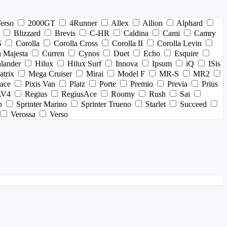
Verso
2000GT
4Runner
Allex
Allion
Alphard
Blizzard
Brevis
C-HR
Caldina
Cami
Camry
S
Corolla
Corolla Cross
Corolla II
Corolla Levin
 Majesta
Curren
Cynos
Duet
Echo
Esquire
lander
Hilux
Hilux Surf
Innova
Ipsum
iQ
ISis
trix
Mega Cruiser
Mirai
Model F
MR-S
MR2
pace
Pixis Van
Platz
Porte
Premio
Previa
Prius
AV4
Regius
RegiusAce
Roomy
Rush
Sai
b
Sprinter Marino
Sprinter Trueno
Starlet
Succeed
Verossa
Verso