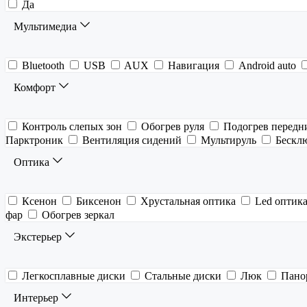
Да
Мультимедиа
Bluetooth
USB
AUX
Навигация
Android auto
Комфорт
Контроль слепых зон
Обогрев руля
Подогрев передн
Парктроник
Вентиляция сидений
Мультируль
Бескл
Оптика
Ксенон
Биксенон
Хрустальная оптика
Led оптик
фар
Обогрев зеркал
Экстерьер
Легкосплавные диски
Стальные диски
Люк
Пано
Интерьер