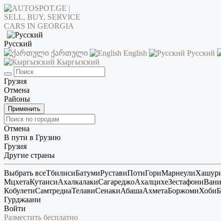
Русский
ქართული
English
Русский
Кыргызский
Грузия
Отмена
Районы
Применить
Отмена
В пути в Грузию
Грузия
Другие страны
Выбрать все
Тбилиси
Батуми
Рустави
Поти
Гори
Марнеули
Хашур
Мцхета
Кутаиси
Ахалкалаки
Сагареджо
Ахалцихе
Зестафони
Ван
Кобулети
Самтредиа
Телави
Сенаки
Абаша
Ахмета
Боржоми
Хоби
Б
Гурджаани
Войти
Разместить бесплатно