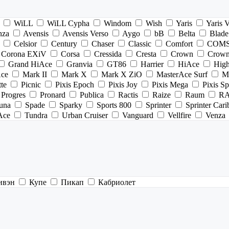
WiLL
WiLL Cypha
Windom
Wish
Yaris
Yaris 
nza
Avensis
Avensis Verso
Aygo
bB
Belta
Blade
Celsior
Century
Chaser
Classic
Comfort
COM
Corona EXiV
Corsa
Cressida
Cresta
Crown
Crown
Grand HiAce
Granvia
GT86
Harrier
HiAce
High
Ace
Mark II
Mark X
Mark X ZiO
MasterAce Surf
Ma
tte
Picnic
Pixis Epoch
Pixis Joy
Pixis Mega
Pixis S
Progres
Pronard
Publica
Ractis
Raize
Raum
R
una
Spade
Sparky
Sports 800
Sprinter
Sprinter Cari
Ace
Tundra
Urban Cruiser
Vanguard
Vellfire
Venza
ивэн
Купе
Пикап
Кабриолет