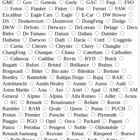
GMC
Geo
Genesis
Geely
GAC
Fuqi
FSO
Foton
Flanker
Fisker
Fiat
Ferrari
FAW
Excalibur
Eagle Cars
Eagle
E-Car
DW Hower
DS
Donkervoort
Doninvest
DongFeng
Dodge
DKW
DeSoto
Derways
DeLorean
Delage
Deco
Rides
De Tomaso
Datsun
Dallara
Daimler
Daihatsu
Daewoo
Dadi
Dacia
Cord
Coggiola
Cizeta
Citroen
Chrysler
Chery
Changhe
ChangFeng
Changan
Chana
Caterham
Carbodies
Callaway
Cadillac
Byvin
BYD
Buick
Bugatti
Bufori
Bristol
Brilliance
Brabus
Borgward
Bitter
Bio auto
Bilenkin
Bertone
Bentley
Batmobile
Baltijas Dzips
Bajaj
BAIC
Autobianchi
Austin Healey
Austin
Aurus
Audi
Aston Martin
Asia
Aro
Ariel
Apal
AMC
AM
General
Alpine
Alpina
Alfa Romeo
Adler
Acura
AC
Renault
Renaissance
Reliant
Ravon
Rambler
RAM
Qvale
Qoros
Puma
PUCH
Proton
Premier
Porsche
Pontiac
Plymouth
Piaggio
PGO
Opel
Osca
Packard
Pagani
Panoz
Perodua
Peugeot
Noble
Oldsmobile
Renault Samsung
Rezvani
Rimac
Rinspeed
Roewe
Rolls-Royce
Ronart
Rover
Saab
Saipa