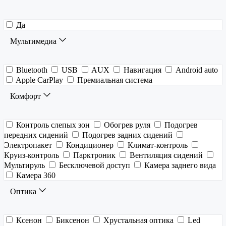
Да
Мультимедиа
Bluetooth
USB
AUX
Навигация
Android auto
Apple CarPlay
Премиальная система
Комфорт
Контроль слепых зон
Обогрев руля
Подогрев
передних сидений
Подогрев задних сидений
Электропакет
Кондиционер
Климат-контроль
Круиз-контроль
Парктроник
Вентиляция сидений
Мультируль
Бесключевой доступ
Камера заднего вида
Камера 360
Оптика
Ксенон
Биксенон
Хрустальная оптика
Led