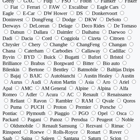
Geely
GAC
Fuqi
FSO
Foton
Flanker
Fisker
Fiat
Ferrari
FAW
Excalibur
Eagle Cars
Eagle
E-Car
DW Hower
DS
Donkervoort
Doninvest
DongFeng
Dodge
DKW
DeSoto
Derways
DeLorean
Delage
Deco Rides
De Tomaso
Datsun
Dallara
Daimler
Daihatsu
Daewoo
Dadi
Dacia
Cord
Coggiola
Cizeta
Citroen
Chrysler
Chery
Changhe
ChangFeng
Changan
Chana
Caterham
Carbodies
Callaway
Cadillac
Byvin
BYD
Buick
Bugatti
Bufori
Bristol
Brilliance
Brabus
Borgward
Bitter
Bio auto
Bilenkin
Bertone
Bentley
Batmobile
Baltijas Dzips
Bajaj
BAIC
Autobianchi
Austin Healey
Austin
Aurus
Audi
Aston Martin
Asia
Aro
Ariel
Apal
AMC
AM General
Alpine
Alpina
Alfa
Romeo
Adler
Acura
AC
Renault
Renaissance
Reliant
Ravon
Rambler
RAM
Qvale
Qoros
Puma
PUCH
Proton
Premier
Porsche
Pontiac
Plymouth
Piaggio
PGO
Opel
Osca
Packard
Pagani
Panoz
Perodua
Peugeot
Noble
Oldsmobile
Renault Samsung
Rezvani
Rimac
Rinspeed
Roewe
Rolls-Royce
Ronart
Rover
Saab
Saipa
Saleen
Santana
Saturn
Scion