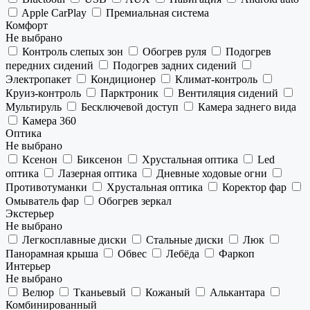
Apple CarPlay
Премиальная система
Комфорт
Не выбрано
Контроль слепых зон
Обогрев руля
Подогрев
передних сидений
Подогрев задних сидений
Электропакет
Кондиционер
Климат-контроль
Круиз-контроль
Парктроник
Вентиляция сидений
Мультируль
Бесключевой доступ
Камера заднего вида
Камера 360
Оптика
Не выбрано
Ксенон
Биксенон
Хрустальная оптика
Led
оптика
Лазерная оптика
Дневные ходовые огни
Противотуманки
Хрустальная оптика
Коректор фар
Омыватель фар
Обогрев зеркал
Экстерьер
Не выбрано
Легкосплавные диски
Стальные диски
Люк
Панорамная крыша
Обвес
Лебёда
Фаркоп
Интерьер
Не выбрано
Велюр
Тканьевый
Кожаный
Алькантара
Комбинированный