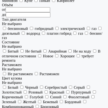
Минивэн
Купе
Пикап
Кабриолет
Объём
от
до
Тип двигателя
Не выбрано
бензиновый
гибридный
электрический
газ
дизельный
водород
плагин гибрид
газ
бензин/
газ
Состояние
Не выбрано
Битый
Не битый
Аварийная
Не на ходу
В
отличном состоянии
Новое
Хорошее
требует
ремонта
Растаможен
Не выбрано
Не растаможен
Растаможен
Цвет кузова
Не выбрано
Белый
Черный
Серебристый
Серый
Золотистый
Розовый
Красный
Пурпурный
Коричневый
Голубой
Синий
Фиолетовый
Зеленый
Желтый
Бежевый
Бордовый
Комбинированный
Бронзовый