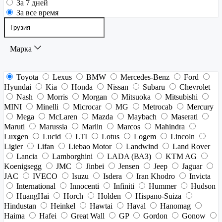
За 7 дней
За все время
Марка
Toyota
Lexus
BMW
Mercedes-Benz
Ford
Hyundai
Kia
Honda
Nissan
Subaru
Chevrolet
Nash
Morris
Morgan
Mitsuoka
Mitsubishi
MINI
Minelli
Microcar
MG
Metrocab
Mercury
Mega
McLaren
Mazda
Maybach
Maserati
Maruti
Marussia
Marlin
Marcos
Mahindra
Luxgen
Lucid
LTI
Lotus
Logem
Lincoln
Ligier
Lifan
Liebao Motor
Landwind
Land Rover
Lancia
Lamborghini
LADA (ВАЗ)
KTM AG
Koenigsegg
JMC
Jinbei
Jensen
Jeep
Jaguar
JAC
IVECO
Isuzu
Isdera
Iran Khodro
Invicta
International
Innocenti
Infiniti
Hummer
Hudson
HuangHai
Horch
Holden
Hispano-Suiza
Hindustan
Heinkel
Hawtai
Haval
Hanomag
Haima
Hafei
Great Wall
GP
Gordon
Gonow