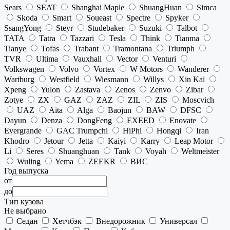
Sears
SEAT
Shanghai Maple
ShuangHuan
Simca
Skoda
Smart
Soueast
Spectre
Spyker
SsangYong
Steyr
Studebaker
Suzuki
Talbot
TATA
Tatra
Tazzari
Tesla
Think
Tianma
Tianye
Tofas
Trabant
Tramontana
Triumph
TVR
Ultima
Vauxhall
Vector
Venturi
Volkswagen
Volvo
Vortex
W Motors
Wanderer
Wartburg
Westfield
Wiesmann
Willys
Xin Kai
Xpeng
Yulon
Zastava
Zenos
Zenvo
Zibar
Zotye
ZX
GAZ
ZAZ
ZIL
ZIS
Moscvich
UAZ
Aita
Alga
Baojun
BAW
DFSC
Dayun
Denza
DongFeng
EXEED
Enovate
Evergrande
GAC Trumpchi
HiPhi
Hongqi
Iran
Khodro
Jetour
Jetta
Kaiyi
Karry
Leap Motor
Li
Seres
Shuanghuan
Tank
Voyah
Weltmeister
Wuling
Yema
ZEEKR
ВИС
Год выпуска
от
до
Тип кузова
Не выбрано
Седан
Хетчбэк
Внедорожник
Универсал