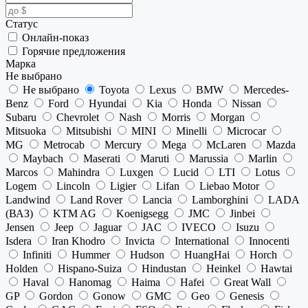
Статус
Онлайн-показ
Горячие предложения
Марка
Не выбрано
Не выбрано
Toyota
Lexus
BMW
Mercedes-
Benz
Ford
Hyundai
Kia
Honda
Nissan
Subaru
Chevrolet
Nash
Morris
Morgan
Mitsuoka
Mitsubishi
MINI
Minelli
Microcar
MG
Metrocab
Mercury
Mega
McLaren
Mazda
Maybach
Maserati
Maruti
Marussia
Marlin
Marcos
Mahindra
Luxgen
Lucid
LTI
Lotus
Logem
Lincoln
Ligier
Lifan
Liebao Motor
Landwind
Land Rover
Lancia
Lamborghini
LADA
(ВАЗ)
KTM AG
Koenigsegg
JMC
Jinbei
Jensen
Jeep
Jaguar
JAC
IVECO
Isuzu
Isdera
Iran Khodro
Invicta
International
Innocenti
Infiniti
Hummer
Hudson
HuangHai
Horch
Holden
Hispano-Suiza
Hindustan
Heinkel
Hawtai
Haval
Hanomag
Haima
Hafei
Great Wall
GP
Gordon
Gonow
GMC
Geo
Genesis