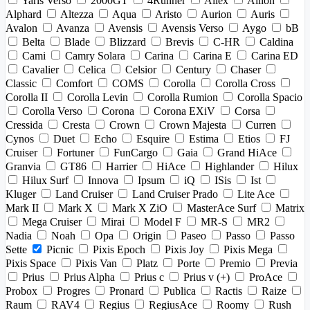
Yaris Verso
2000GT
4Runner
Allex
Allion
Alphard
Altezza
Aqua
Aristo
Aurion
Auris
Avalon
Avanza
Avensis
Avensis Verso
Aygo
bB
Belta
Blade
Blizzard
Brevis
C-HR
Caldina
Cami
Camry Solara
Carina
Carina E
Carina ED
Cavalier
Celica
Celsior
Century
Chaser
Classic
Comfort
COMS
Corolla
Corolla Cross
Corolla II
Corolla Levin
Corolla Rumion
Corolla Spacio
Corolla Verso
Corona
Corona EXiV
Corsa
Cressida
Cresta
Crown
Crown Majesta
Curren
Cynos
Duet
Echo
Esquire
Estima
Etios
FJ
Cruiser
Fortuner
FunCargo
Gaia
Grand HiAce
Granvia
GT86
Harrier
HiAce
Highlander
Hilux
Hilux Surf
Innova
Ipsum
iQ
ISis
Ist
Kluger
Land Cruiser
Land Cruiser Prado
Lite Ace
Mark II
Mark X
Mark X ZiO
MasterAce Surf
Matrix
Mega Cruiser
Mirai
Model F
MR-S
MR2
Nadia
Noah
Opa
Origin
Paseo
Passo
Passo
Sette
Picnic
Pixis Epoch
Pixis Joy
Pixis Mega
Pixis Space
Pixis Van
Platz
Porte
Premio
Previa
Prius
Prius Alpha
Prius c
Prius v (+)
ProAce
Probox
Progres
Pronard
Publica
Ractis
Raize
Raum
RAV4
Regius
RegiusAce
Roomy
Rush