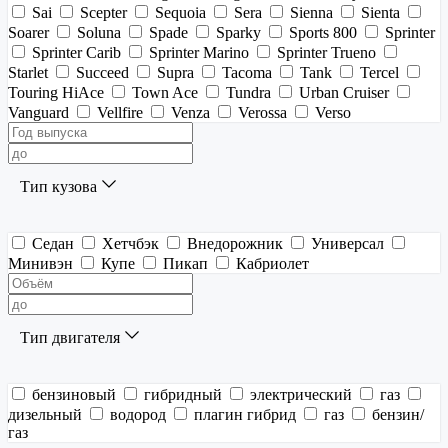
Sai
Scepter
Sequoia
Sera
Sienna
Sienta
Soarer
Soluna
Spade
Sparky
Sports 800
Sprinter
Sprinter Carib
Sprinter Marino
Sprinter Trueno
Starlet
Succeed
Supra
Tacoma
Tank
Tercel
Touring HiAce
Town Ace
Tundra
Urban Cruiser
Vanguard
Vellfire
Venza
Verossa
Verso
Тип кузова
Седан
Хетчбэк
Внедорожник
Универсал
Минивэн
Купе
Пикап
Кабриолет
Тип двигателя
бензиновый
гибридный
электрический
газ
дизельный
водород
плагин гибрид
газ
бензин/
газ