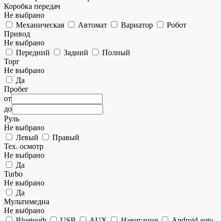
Коробка передач
Не выбрано
Механическая
Автомат
Вариатор
Робот
Привод
Не выбрано
Передний
Задний
Полный
Торг
Не выбрано
Да
Пробег
от
до
Руль
Не выбрано
Левый
Правый
Тех. осмотр
Не выбрано
Да
Turbo
Не выбрано
Да
Мультимедиа
Не выбрано
Bluetooth
USB
AUX
Навигация
Android auto