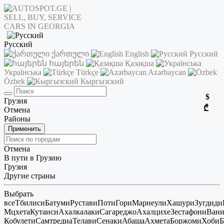
Русский
ქართული
English
Русский
հայերեն
Қазақша
Українська
Türkçe
Azərbaycan
Özbek
Кыргызский
$
Грузия
₾
Отмена
Районы
Применить
Отмена
В пути в Грузию
Грузия
Другие страны
Выбрать
все
Тбилиси
Батуми
Рустави
Поти
Гори
Марнеули
Хашури
Зугдиди
Мцхета
Кутаиси
Ахалкалаки
Сагареджо
Ахалцихе
Зестафони
Ван
Кобулети
Самтредиа
Телави
Сенаки
Абаша
Ахмета
Боржоми
Хоби
Б