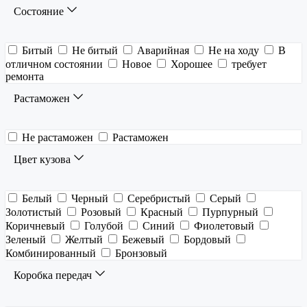
Состояние
Битый
Не битый
Аварийная
Не на ходу
В
отличном состоянии
Новое
Хорошее
требует
ремонта
Растаможен
Не растаможен
Растаможен
Цвет кузова
Белый
Черный
Серебристый
Серый
Золотистый
Розовый
Красный
Пурпурный
Коричневый
Голубой
Синий
Фиолетовый
Зеленый
Желтый
Бежевый
Бордовый
Комбинированный
Бронзовый
Коробка передач