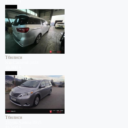
17,530 $
Тбилиси
Тбилиси
Kia
Carnival
2018
10,000 $
Тбилиси
Тбилиси
Toyota
Sienna
2015
15,500 $