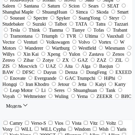
Saleen
Santana
Saturn
Scion
Sears
SEAT
Shanghai Maple
ShuangHuan
Simca
Skoda
Smart
Soueast
Spectre
Spyker
SsangYong
Steyr
Studebaker
Suzuki
Talbot
TATA
Tatra
Tazzari
Tesla
Think
Tianma
Tianye
Tofas
Trabant
Tramontana
Triumph
TVR
Ultima
Vauxhall
Vector
Venturi
Volkswagen
Volvo
Vortex
W
Motors
Wanderer
Wartburg
Westfield
Wiesmann
Willys
Xin Kai
Xpeng
Yulon
Zastava
Zenos
Zenvo
Zibar
Zotye
ZX
GAZ
ZAZ
ZIL
ZIS
Moscvich
UAZ
Aita
Alga
Baojun
BAW
DFSC
Dayun
Denza
DongFeng
EXEED
Enovate
Evergrande
GAC Trumpchi
HiPhi
Hongqi
Iran Khodro
Jetour
Jetta
Kaiyi
Karry
Leap Motor
Li
Seres
Shuanghuan
Tank
Voyah
Weltmeister
Wuling
Yema
ZEEKR
ВИС
Модель
Camry
Verso-S
Vios
Vista
Vitz
Voltz
Voxy
WiLL
WiLL Cypha
Windom
Wish
Yaris