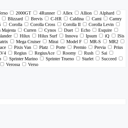
Verso
2000GT
4Runner
Allex
Allion
Alphard
Blizzard
Brevis
C-HR
Caldina
Cami
Camry
S
Corolla
Corolla Cross
Corolla II
Corolla Levin
 Majesta
Curren
Cynos
Duet
Echo
Esquire
lander
Hilux
Hilux Surf
Innova
Ipsum
iQ
ISis
trix
Mega Cruiser
Mirai
Model F
MR-S
MR2
pace
Pixis Van
Platz
Porte
Premio
Previa
Prius
AV4
Regius
RegiusAce
Roomy
Rush
Sai
b
Sprinter Marino
Sprinter Trueno
Starlet
Succeed
Verossa
Verso