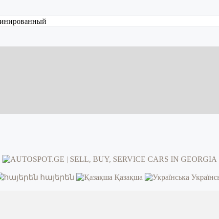
инированный
հայերեն
Қазақша
Українс