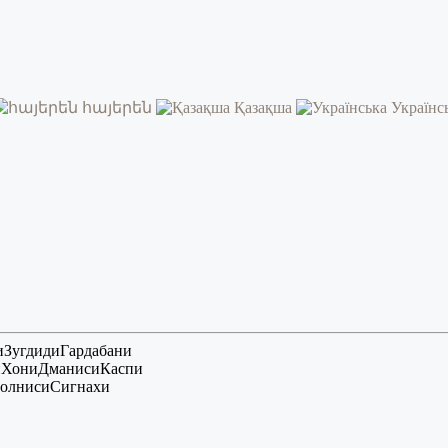
հայերեն
Қазақша
Українс
и
Зугдиди
Гардабани
и
Хони
Дманиси
Каспи
олниси
Сигнахи