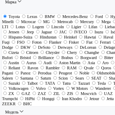
Марка
Toyota
Lexus
BMW
Mercedes-Benz
Ford
Hy
Minelli
Microcar
MG
Metrocab
Mercury
Mega
LTI
Lotus
Logem
Lincoln
Ligier
Lifan
Lieba
Jensen
Jeep
Jaguar
JAC
IVECO
Isuzu
Is
Hispano-Suiza
Hindustan
Heinkel
Hawtai
Haval
Fuqi
FSO
Foton
Flanker
Fisker
Fiat
Ferrari
Dodge
DKW
DeSoto
Derways
DeLorean
Delag
Cizeta
Citroen
Chrysler
Chery
Changhe
Chan
Bufori
Bristol
Brilliance
Brabus
Borgward
Bitter
Austin
Aurus
Audi
Aston Martin
Asia
Aro
Reliant
Ravon
Rambler
RAM
Qvale
Qoros
Pagani
Panoz
Perodua
Peugeot
Noble
Oldsmobil
Saleen
Santana
Saturn
Scion
Sears
SEAT
Sha
Suzuki
Talbot
TATA
Tatra
Tazzari
Tesla
Volkswagen
Volvo
Vortex
W Motors
Wanderer
ZX
GAZ
ZAZ
ZIL
ZIS
Moscvich
UAZ
Trumpchi
HiPhi
Hongqi
Iran Khodro
Jetour
Jetta
ZEEKR
ВИС
Модель