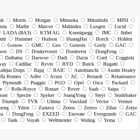
sh
Morris
Morgan
Mitsuoka
Mitsubishi
MINI
ssia
Marlin
Marcos
Mahindra
Luxgen
Lucid
LADA (ВАЗ)
KTM AG
Koenigsegg
JMC
Jinbei
niti
Hummer
Hudson
HuangHai
Horch
Holden
Gonow
GMC
Geo
Genesis
Geely
GAC
wer
DS
Donkervoort
Doninvest
DongFeng
Daihatsu
Daewoo
Dadi
Dacia
Cord
Coggiola
way
Cadillac
Byvin
BYD
Buick
Bugatti
altijas Dzips
Bajaj
BAIC
Autobianchi
Austin Healey
lfa Romeo
Adler
Acura
AC
Renault
Renaissance
Plymouth
Piaggio
PGO
Opel
Osca
Packard
e
Rolls-Royce
Ronart
Rover
Saab
Saipa
east
Spectre
Spyker
SsangYong
Steyr
Studebaker
Triumph
TVR
Ultima
Vauxhall
Vector
Venturi
peng
Yulon
Zastava
Zenos
Zenvo
Zibar
Zotye
za
DongFeng
EXEED
Enovate
Evergrande
GAC
Tank
Voyah
Weltmeister
Wuling
Yema