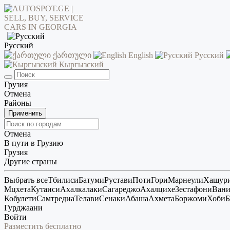
Русский
ქართული
English
Русский
Кыргызский
Грузия
Отмена
Районы
Применить
Отмена
В пути в Грузию
Грузия
Другие страны
Выбрать все
Тбилиси
Батуми
Рустави
Поти
Гори
Марнеули
Хашур
Мцхета
Кутаиси
Ахалкалаки
Сагареджо
Ахалцихе
Зестафони
Ван
Кобулети
Самтредиа
Телави
Сенаки
Абаша
Ахмета
Боржоми
Хоби
Б
Гурджаани
Войти
Разместить бесплатно