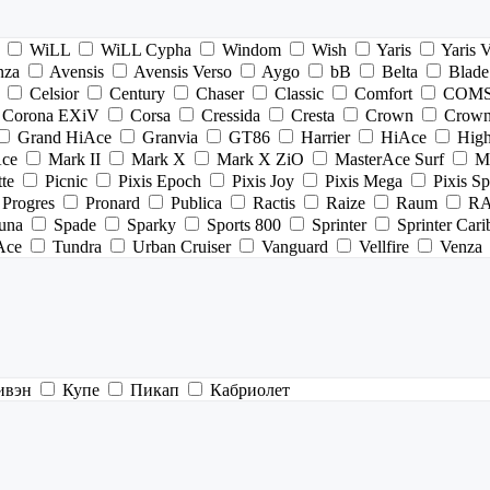
WiLL
WiLL Cypha
Windom
Wish
Yaris
Yaris 
nza
Avensis
Avensis Verso
Aygo
bB
Belta
Blade
Celsior
Century
Chaser
Classic
Comfort
COM
Corona EXiV
Corsa
Cressida
Cresta
Crown
Crown
Grand HiAce
Granvia
GT86
Harrier
HiAce
High
Ace
Mark II
Mark X
Mark X ZiO
MasterAce Surf
Ma
tte
Picnic
Pixis Epoch
Pixis Joy
Pixis Mega
Pixis S
Progres
Pronard
Publica
Ractis
Raize
Raum
R
una
Spade
Sparky
Sports 800
Sprinter
Sprinter Cari
Ace
Tundra
Urban Cruiser
Vanguard
Vellfire
Venza
ивэн
Купе
Пикап
Кабриолет