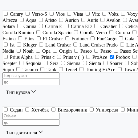
Camry
Verso-S
Vios
Vista
Vitz
Voltz
Voxy
Altezza
Aqua
Aristo
Aurion
Auris
Avalon
Ava
Solara
Carina
Carina E
Carina ED
Cavalier
Celica
Corolla Rumion
Corolla Spacio
Corolla Verso
Corona
Estima
Etios
FJ Cruiser
Fortuner
FunCargo
Gaia
Ist
Kluger
Land Cruiser
Land Cruiser Prado
Lite 
Nadia
Noah
Opa
Origin
Paseo
Passo
Passo Se
Prius Alpha
Prius c
Prius v (+)
ProAce
Probox
Scepter
Sequoia
Sera
Sienna
Sienta
Soarer
Sol
Supra
Tacoma
Tank
Tercel
Touring HiAce
Town 
Тип кузова
Седан
Хетчбэк
Внедорожник
Универсал
Мин
Тип двигателя