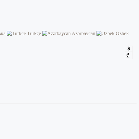
ька
Türkçe
Azərbaycan
Özbek
$
₾