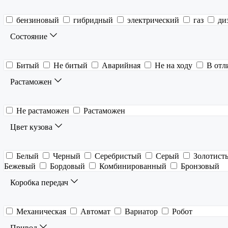
бензиновый
гибридный
электрический
газ
ди
Состояние
Битый
Не битый
Аварийная
Не на ходу
В отл
Растаможен
Не растаможен
Растаможен
Цвет кузова
Белый
Черный
Серебристый
Серый
Золотист
Бежевый
Бордовый
Комбинированный
Бронзовый
Коробка передач
Механическая
Автомат
Вариатор
Робот
Привод