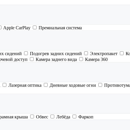
Apple CarPlay
Премиальная система
их сидений
Подогрев задних сидений
Электропакет
К
ючевой доступ
Камера заднего вида
Камера 360
а
Лазерная оптика
Дневные ходовые огни
Противотум
рамная крыша
Обвес
Лебёда
Фаркоп