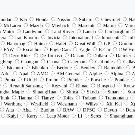
undai
Kia
Honda
Nissan
Subaru
Chevrolet
Na
McLaren
Mazda
Maybach
Maserati
Maruti
Maru
o Motor
Landwind
Land Rover
Lancia
Lamborghini
dera
Iran Khodro
Invicta
International
Innocenti
Infi
Hanomag
Haima
Hafei
Great Wall
GP
Gordon
FAW
Excalibur
Eagle Cars
Eagle
E-Car
DW Ho
e
Deco Rides
De Tomaso
Datsun
Dallara
Daimler
gFeng
Changan
Chana
Caterham
Carbodies
Calla
Bio auto
Bilenkin
Bertone
Bentley
Batmobile
B
Ariel
Apal
AMC
AM General
Alpine
Alpina
A
Puma
PUCH
Proton
Premier
Porsche
Pontiac
e
Renault Samsung
Rezvani
Rimac
Rinspeed
Roew
nghai Maple
ShuangHuan
Simca
Skoda
Smart
Sou
Think
Tianma
Tianye
Tofas
Trabant
Tramontana
Wartburg
Westfield
Wiesmann
Willys
Xin Kai
X
Aita
Alga
Baojun
BAW
DFSC
Dayun
Den
Kaiyi
Karry
Leap Motor
Li
Seres
Shuanghuan