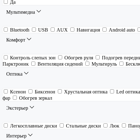
Да
Мультимедиа
Bluetooth
USB
AUX
Навигация
Android auto
Комфорт
Контроль слепых зон
Обогрев руля
Подогрев передн
Парктроник
Вентиляция сидений
Мультируль
Бескл
Оптика
Ксенон
Биксенон
Хрустальная оптика
Led оптик
фар
Обогрев зеркал
Экстерьер
Легкосплавные диски
Стальные диски
Люк
Пано
Интерьер