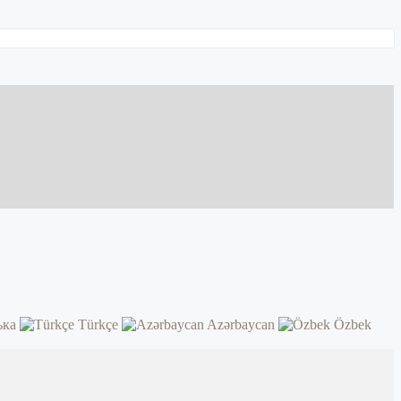
ька
Türkçe
Azərbaycan
Özbek