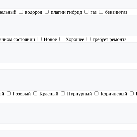
зельный
водород
плагин гибрид
газ
бензин/газ
ичном состоянии
Новое
Хорошее
требует ремонта
ый
Розовый
Красный
Пурпурный
Коричневый