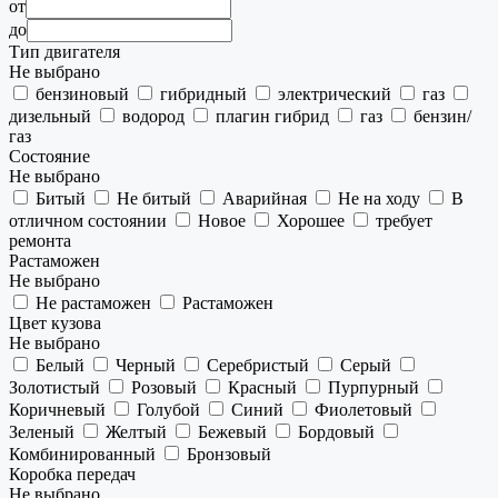
от
до
Тип двигателя
Не выбрано
бензиновый
гибридный
электрический
газ
дизельный
водород
плагин гибрид
газ
бензин/
газ
Состояние
Не выбрано
Битый
Не битый
Аварийная
Не на ходу
В
отличном состоянии
Новое
Хорошее
требует
ремонта
Растаможен
Не выбрано
Не растаможен
Растаможен
Цвет кузова
Не выбрано
Белый
Черный
Серебристый
Серый
Золотистый
Розовый
Красный
Пурпурный
Коричневый
Голубой
Синий
Фиолетовый
Зеленый
Желтый
Бежевый
Бордовый
Комбинированный
Бронзовый
Коробка передач
Не выбрано