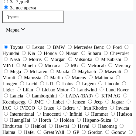
За 7 дней
За все время
Марка
Toyota
Lexus
BMW
Mercedes-Benz
Ford
Hyundai
Kia
Honda
Nissan
Subaru
Chevrolet
Nash
Morris
Morgan
Mitsuoka
Mitsubishi
MINI
Minelli
Microcar
MG
Metrocab
Mercury
Mega
McLaren
Mazda
Maybach
Maserati
Maruti
Marussia
Marlin
Marcos
Mahindra
Luxgen
Lucid
LTI
Lotus
Logem
Lincoln
Ligier
Lifan
Liebao Motor
Landwind
Land Rover
Lancia
Lamborghini
LADA (ВАЗ)
KTM AG
Koenigsegg
JMC
Jinbei
Jensen
Jeep
Jaguar
JAC
IVECO
Isuzu
Isdera
Iran Khodro
Invicta
International
Innocenti
Infiniti
Hummer
Hudson
HuangHai
Horch
Holden
Hispano-Suiza
Hindustan
Heinkel
Hawtai
Haval
Hanomag
Haima
Hafei
Great Wall
GP
Gordon
Gonow