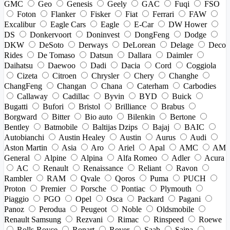
GMC
Geo
Genesis
Geely
GAC
Fuqi
FSO
Foton
Flanker
Fisker
Fiat
Ferrari
FAW
Excalibur
Eagle Cars
Eagle
E-Car
DW Hower
DS
Donkervoort
Doninvest
DongFeng
Dodge
DKW
DeSoto
Derways
DeLorean
Delage
Deco
Rides
De Tomaso
Datsun
Dallara
Daimler
Daihatsu
Daewoo
Dadi
Dacia
Cord
Coggiola
Cizeta
Citroen
Chrysler
Chery
Changhe
ChangFeng
Changan
Chana
Caterham
Carbodies
Callaway
Cadillac
Byvin
BYD
Buick
Bugatti
Bufori
Bristol
Brilliance
Brabus
Borgward
Bitter
Bio auto
Bilenkin
Bertone
Bentley
Batmobile
Baltijas Dzips
Bajaj
BAIC
Autobianchi
Austin Healey
Austin
Aurus
Audi
Aston Martin
Asia
Aro
Ariel
Apal
AMC
AM
General
Alpine
Alpina
Alfa Romeo
Adler
Acura
AC
Renault
Renaissance
Reliant
Ravon
Rambler
RAM
Qvale
Qoros
Puma
PUCH
Proton
Premier
Porsche
Pontiac
Plymouth
Piaggio
PGO
Opel
Osca
Packard
Pagani
Panoz
Perodua
Peugeot
Noble
Oldsmobile
Renault Samsung
Rezvani
Rimac
Rinspeed
Roewe
Rolls-Royce
Ronart
Rover
Saab
Saipa