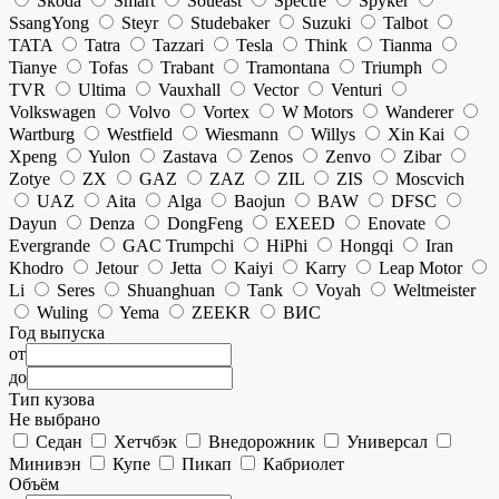
Skoda
Smart
Soueast
Spectre
Spyker
SsangYong
Steyr
Studebaker
Suzuki
Talbot
TATA
Tatra
Tazzari
Tesla
Think
Tianma
Tianye
Tofas
Trabant
Tramontana
Triumph
TVR
Ultima
Vauxhall
Vector
Venturi
Volkswagen
Volvo
Vortex
W Motors
Wanderer
Wartburg
Westfield
Wiesmann
Willys
Xin Kai
Xpeng
Yulon
Zastava
Zenos
Zenvo
Zibar
Zotye
ZX
GAZ
ZAZ
ZIL
ZIS
Moscvich
UAZ
Aita
Alga
Baojun
BAW
DFSC
Dayun
Denza
DongFeng
EXEED
Enovate
Evergrande
GAC Trumpchi
HiPhi
Hongqi
Iran
Khodro
Jetour
Jetta
Kaiyi
Karry
Leap Motor
Li
Seres
Shuanghuan
Tank
Voyah
Weltmeister
Wuling
Yema
ZEEKR
ВИС
Год выпуска
от
до
Тип кузова
Не выбрано
Седан
Хетчбэк
Внедорожник
Универсал
Минивэн
Купе
Пикап
Кабриолет
Объём