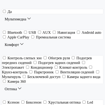
Да
Мультимедиа
Bluetooth
USB
AUX
Навигация
Android auto
Apple CarPlay
Премиальная система
Комфорт
Контроль слепых зон
Обогрев руля
Подогрев
передних сидений
Подогрев задних сидений
Электропакет
Кондиционер
Климат-контроль
Круиз-контроль
Парктроник
Вентиляция сидений
Мультируль
Бесключевой доступ
Камера заднего вида
Камера 360
Оптика
Ксенон
Биксенон
Хрустальная оптика
Led