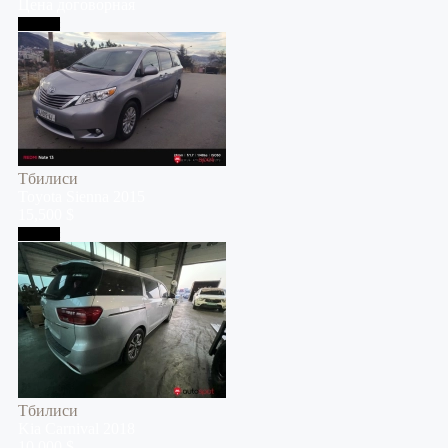
Цена договорная
Тбилиси
Тбилиси
Toyota
Sienna
2015
15,500 $
Тбилиси
Тбилиси
Kia
Carnival
2018
10,000 $