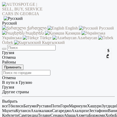
Русский
ქართული
English
Русский
հայերեն
Қазақша
Українська
Türkçe
Azərbaycan
Özbek
Кыргызский
$
Грузия
₾
Отмена
Районы
Применить
Отмена
В пути в Грузию
Грузия
Другие страны
Выбрать
все
Тбилиси
Батуми
Рустави
Поти
Гори
Марнеули
Хашури
Зугдиди
Мцхета
Кутаиси
Ахалкалаки
Сагареджо
Ахалцихе
Зестафони
Ван
Кобулети
Самтредиа
Телави
Сенаки
Абаша
Ахмета
Боржоми
Хоби
Б