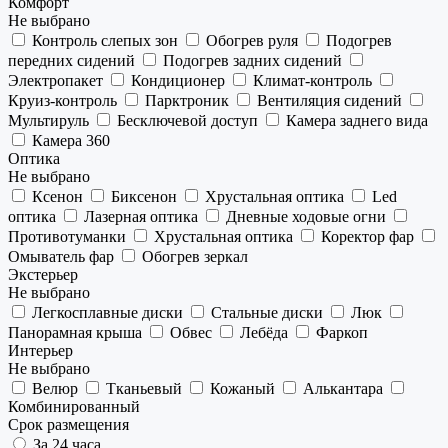
Комфорт
Не выбрано
Контроль слепых зон
Обогрев руля
Подогрев
передних сидений
Подогрев задних сидений
Электропакет
Кондиционер
Климат-контроль
Круиз-контроль
Парктроник
Вентиляция сидений
Мультируль
Бесключевой доступ
Камера заднего вида
Камера 360
Оптика
Не выбрано
Ксенон
Биксенон
Хрустальная оптика
Led
оптика
Лазерная оптика
Дневные ходовые огни
Противотуманки
Хрустальная оптика
Коректор фар
Омыватель фар
Обогрев зеркал
Экстерьер
Не выбрано
Легкосплавные диски
Стальные диски
Люк
Панорамная крыша
Обвес
Лебёда
Фаркоп
Интерьер
Не выбрано
Велюр
Тканьевый
Кожаный
Алькантара
Комбинированный
Срок размещения
За 24 часа