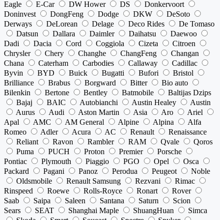
Eagle
E-Car
DW Hower
DS
Donkervoort
Doninvest
DongFeng
Dodge
DKW
DeSoto
Derways
DeLorean
Delage
Deco Rides
De Tomaso
Datsun
Dallara
Daimler
Daihatsu
Daewoo
Dadi
Dacia
Cord
Coggiola
Cizeta
Citroen
Chrysler
Chery
Changhe
ChangFeng
Changan
Chana
Caterham
Carbodies
Callaway
Cadillac
Byvin
BYD
Buick
Bugatti
Bufori
Bristol
Brilliance
Brabus
Borgward
Bitter
Bio auto
Bilenkin
Bertone
Bentley
Batmobile
Baltijas Dzips
Bajaj
BAIC
Autobianchi
Austin Healey
Austin
Aurus
Audi
Aston Martin
Asia
Aro
Ariel
Apal
AMC
AM General
Alpine
Alpina
Alfa
Romeo
Adler
Acura
AC
Renault
Renaissance
Reliant
Ravon
Rambler
RAM
Qvale
Qoros
Puma
PUCH
Proton
Premier
Porsche
Pontiac
Plymouth
Piaggio
PGO
Opel
Osca
Packard
Pagani
Panoz
Perodua
Peugeot
Noble
Oldsmobile
Renault Samsung
Rezvani
Rimac
Rinspeed
Roewe
Rolls-Royce
Ronart
Rover
Saab
Saipa
Saleen
Santana
Saturn
Scion
Sears
SEAT
Shanghai Maple
ShuangHuan
Simca