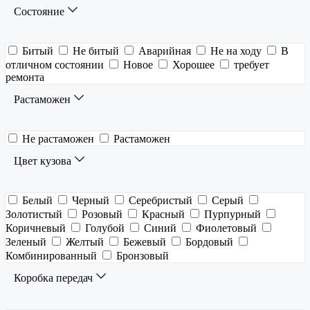
Состояние
Битый
Не битый
Аварийная
Не на ходу
В
отличном состоянии
Новое
Хорошее
требует
ремонта
Растаможен
Не растаможен
Растаможен
Цвет кузова
Белый
Черный
Серебристый
Серый
Золотистый
Розовый
Красный
Пурпурный
Коричневый
Голубой
Синий
Фиолетовый
Зеленый
Желтый
Бежевый
Бордовый
Комбинированный
Бронзовый
Коробка передач