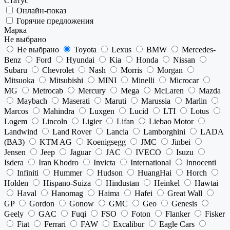
Статус
Онлайн-показ
Горячие предложения
Марка
Не выбрано
Не выбрано
Toyota
Lexus
BMW
Mercedes-
Benz
Ford
Hyundai
Kia
Honda
Nissan
Subaru
Chevrolet
Nash
Morris
Morgan
Mitsuoka
Mitsubishi
MINI
Minelli
Microcar
MG
Metrocab
Mercury
Mega
McLaren
Mazda
Maybach
Maserati
Maruti
Marussia
Marlin
Marcos
Mahindra
Luxgen
Lucid
LTI
Lotus
Logem
Lincoln
Ligier
Lifan
Liebao Motor
Landwind
Land Rover
Lancia
Lamborghini
LADA
(ВАЗ)
KTM AG
Koenigsegg
JMC
Jinbei
Jensen
Jeep
Jaguar
JAC
IVECO
Isuzu
Isdera
Iran Khodro
Invicta
International
Innocenti
Infiniti
Hummer
Hudson
HuangHai
Horch
Holden
Hispano-Suiza
Hindustan
Heinkel
Hawtai
Haval
Hanomag
Haima
Hafei
Great Wall
GP
Gordon
Gonow
GMC
Geo
Genesis
Geely
GAC
Fuqi
FSO
Foton
Flanker
Fisker
Fiat
Ferrari
FAW
Excalibur
Eagle Cars