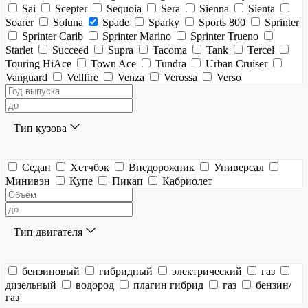
Sai
Scepter
Sequoia
Sera
Sienna
Sienta
Soarer
Soluna
Spade
Sparky
Sports 800
Sprinter
Sprinter Carib
Sprinter Marino
Sprinter Trueno
Starlet
Succeed
Supra
Tacoma
Tank
Tercel
Touring HiAce
Town Ace
Tundra
Urban Cruiser
Vanguard
Vellfire
Venza
Verossa
Verso
Тип кузова
Седан
Хетчбэк
Внедорожник
Универсал
Минивэн
Купе
Пикап
Кабриолет
Тип двигателя
бензиновый
гибридный
электрический
газ
дизельный
водород
плагин гибрид
газ
бензин/
газ