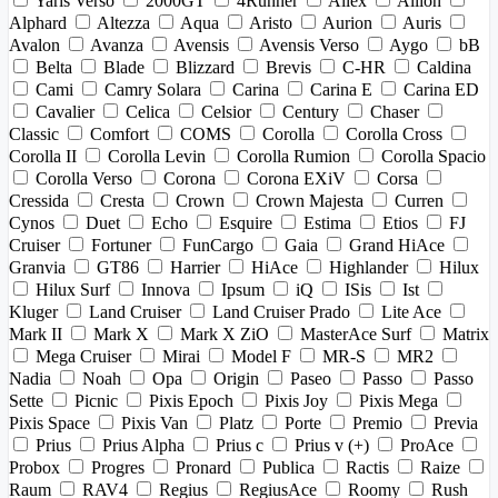
Yaris Verso
2000GT
4Runner
Allex
Allion
Alphard
Altezza
Aqua
Aristo
Aurion
Auris
Avalon
Avanza
Avensis
Avensis Verso
Aygo
bB
Belta
Blade
Blizzard
Brevis
C-HR
Caldina
Cami
Camry Solara
Carina
Carina E
Carina ED
Cavalier
Celica
Celsior
Century
Chaser
Classic
Comfort
COMS
Corolla
Corolla Cross
Corolla II
Corolla Levin
Corolla Rumion
Corolla Spacio
Corolla Verso
Corona
Corona EXiV
Corsa
Cressida
Cresta
Crown
Crown Majesta
Curren
Cynos
Duet
Echo
Esquire
Estima
Etios
FJ
Cruiser
Fortuner
FunCargo
Gaia
Grand HiAce
Granvia
GT86
Harrier
HiAce
Highlander
Hilux
Hilux Surf
Innova
Ipsum
iQ
ISis
Ist
Kluger
Land Cruiser
Land Cruiser Prado
Lite Ace
Mark II
Mark X
Mark X ZiO
MasterAce Surf
Matrix
Mega Cruiser
Mirai
Model F
MR-S
MR2
Nadia
Noah
Opa
Origin
Paseo
Passo
Passo
Sette
Picnic
Pixis Epoch
Pixis Joy
Pixis Mega
Pixis Space
Pixis Van
Platz
Porte
Premio
Previa
Prius
Prius Alpha
Prius c
Prius v (+)
ProAce
Probox
Progres
Pronard
Publica
Ractis
Raize
Raum
RAV4
Regius
RegiusAce
Roomy
Rush