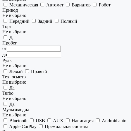
Механическая
Автомат
Вариатор
Робот
Привод
Не выбрано
Передний
Задний
Полный
Торг
Не выбрано
Да
Пробег
от
до
Руль
Не выбрано
Левый
Правый
Тех. осмотр
Не выбрано
Да
Turbo
Не выбрано
Да
Мультимедиа
Не выбрано
Bluetooth
USB
AUX
Навигация
Android auto
Apple CarPlay
Премиальная система