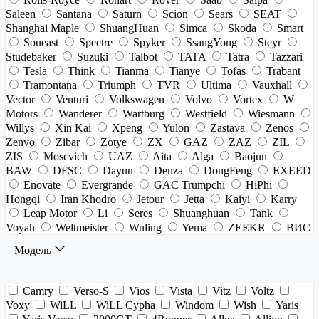
Saleen
Santana
Saturn
Scion
Sears
SEAT
Shanghai Maple
ShuangHuan
Simca
Skoda
Smart
Soueast
Spectre
Spyker
SsangYong
Steyr
Studebaker
Suzuki
Talbot
TATA
Tatra
Tazzari
Tesla
Think
Tianma
Tianye
Tofas
Trabant
Tramontana
Triumph
TVR
Ultima
Vauxhall
Vector
Venturi
Volkswagen
Volvo
Vortex
W
Motors
Wanderer
Wartburg
Westfield
Wiesmann
Willys
Xin Kai
Xpeng
Yulon
Zastava
Zenos
Zenvo
Zibar
Zotye
ZX
GAZ
ZAZ
ZIL
ZIS
Moscvich
UAZ
Aita
Alga
Baojun
BAW
DFSC
Dayun
Denza
DongFeng
EXEED
Enovate
Evergrande
GAC Trumpchi
HiPhi
Hongqi
Iran Khodro
Jetour
Jetta
Kaiyi
Karry
Leap Motor
Li
Seres
Shuanghuan
Tank
Voyah
Weltmeister
Wuling
Yema
ZEEKR
ВИС
Модель
Camry
Verso-S
Vios
Vista
Vitz
Voltz
Voxy
WiLL
WiLL Cypha
Windom
Wish
Yaris