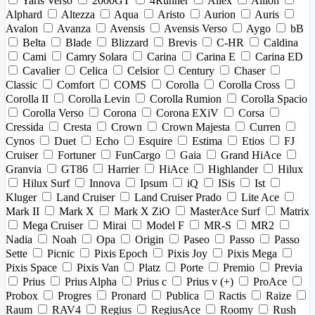
Yaris Verso
2000GT
4Runner
Allex
Allion
Alphard
Altezza
Aqua
Aristo
Aurion
Auris
Avalon
Avanza
Avensis
Avensis Verso
Aygo
bB
Belta
Blade
Blizzard
Brevis
C-HR
Caldina
Cami
Camry Solara
Carina
Carina E
Carina ED
Cavalier
Celica
Celsior
Century
Chaser
Classic
Comfort
COMS
Corolla
Corolla Cross
Corolla II
Corolla Levin
Corolla Rumion
Corolla Spacio
Corolla Verso
Corona
Corona EXiV
Corsa
Cressida
Cresta
Crown
Crown Majesta
Curren
Cynos
Duet
Echo
Esquire
Estima
Etios
FJ
Cruiser
Fortuner
FunCargo
Gaia
Grand HiAce
Granvia
GT86
Harrier
HiAce
Highlander
Hilux
Hilux Surf
Innova
Ipsum
iQ
ISis
Ist
Kluger
Land Cruiser
Land Cruiser Prado
Lite Ace
Mark II
Mark X
Mark X ZiO
MasterAce Surf
Matrix
Mega Cruiser
Mirai
Model F
MR-S
MR2
Nadia
Noah
Opa
Origin
Paseo
Passo
Passo
Sette
Picnic
Pixis Epoch
Pixis Joy
Pixis Mega
Pixis Space
Pixis Van
Platz
Porte
Premio
Previa
Prius
Prius Alpha
Prius c
Prius v (+)
ProAce
Probox
Progres
Pronard
Publica
Ractis
Raize
Raum
RAV4
Regius
RegiusAce
Roomy
Rush