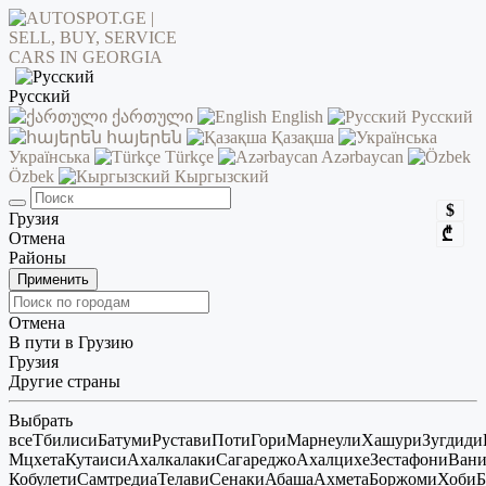
Русский
ქართული
English
Русский
հայերեն
Қазақша
Українська
Türkçe
Azərbaycan
Özbek
Кыргызский
$
Грузия
₾
Отмена
Районы
Применить
Отмена
В пути в Грузию
Грузия
Другие страны
Выбрать
все
Тбилиси
Батуми
Рустави
Поти
Гори
Марнеули
Хашури
Зугдиди
Мцхета
Кутаиси
Ахалкалаки
Сагареджо
Ахалцихе
Зестафони
Ван
Кобулети
Самтредиа
Телави
Сенаки
Абаша
Ахмета
Боржоми
Хоби
Б