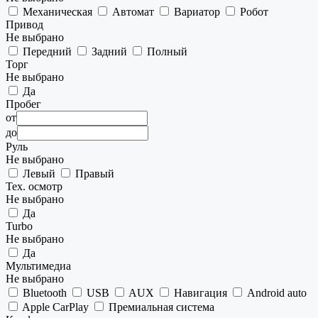
Механическая
Автомат
Вариатор
Робот
Привод
Не выбрано
Передний
Задний
Полный
Торг
Не выбрано
Да
Пробег
от
до
Руль
Не выбрано
Левый
Правый
Тех. осмотр
Не выбрано
Да
Turbo
Не выбрано
Да
Мультимедиа
Не выбрано
Bluetooth
USB
AUX
Навигация
Android auto
Apple CarPlay
Премиальная система