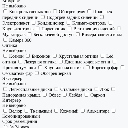
Комфорт
Не выбрано
Контроль слепых зон
Обогрев руля
Подогрев
передних сидений
Подогрев задних сидений
Электропакет
Кондиционер
Климат-контроль
Круиз-контроль
Парктроник
Вентиляция сидений
Мультируль
Бесключевой доступ
Камера заднего вида
Камера 360
Оптика
Не выбрано
Ксенон
Биксенон
Хрустальная оптика
Led
оптика
Лазерная оптика
Дневные ходовые огни
Противотуманки
Хрустальная оптика
Коректор фар
Омыватель фар
Обогрев зеркал
Экстерьер
Не выбрано
Легкосплавные диски
Стальные диски
Люк
Панорамная крыша
Обвес
Лебёда
Фаркоп
Интерьер
Не выбрано
Велюр
Тканьевый
Кожаный
Алькантара
Комбинированный
Срок размещения
За 24 часа