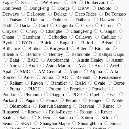
Eagle
E-Car
DW Hower
DS
Donkervoort
Doninvest
DongFeng
Dodge
DKW
DeSoto
Derways
DeLorean
Delage
Deco Rides
De Tomaso
Datsun
Dallara
Daimler
Daihatsu
Daewoo
Dadi
Dacia
Cord
Coggiola
Cizeta
Citroen
Chrysler
Chery
Changhe
ChangFeng
Changan
Chana
Caterham
Carbodies
Callaway
Cadillac
Byvin
BYD
Buick
Bugatti
Bufori
Bristol
Brilliance
Brabus
Borgward
Bitter
Bio auto
Bilenkin
Bertone
Bentley
Batmobile
Baltijas Dzips
Bajaj
BAIC
Autobianchi
Austin Healey
Austin
Aurus
Audi
Aston Martin
Asia
Aro
Ariel
Apal
AMC
AM General
Alpine
Alpina
Alfa
Romeo
Adler
Acura
AC
Renault
Renaissance
Reliant
Ravon
Rambler
RAM
Qvale
Qoros
Puma
PUCH
Proton
Premier
Porsche
Pontiac
Plymouth
Piaggio
PGO
Opel
Osca
Packard
Pagani
Panoz
Perodua
Peugeot
Noble
Oldsmobile
Renault Samsung
Rezvani
Rimac
Rinspeed
Roewe
Rolls-Royce
Ronart
Rover
Saab
Saipa
Saleen
Santana
Saturn
Scion
Sears
SEAT
Shanghai Maple
ShuangHuan
Simca