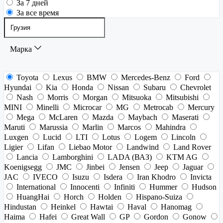
За 7 дней
За все время
Марка
Toyota
Lexus
BMW
Mercedes-Benz
Ford
Hyundai
Kia
Honda
Nissan
Subaru
Chevrolet
Nash
Morris
Morgan
Mitsuoka
Mitsubishi
MINI
Minelli
Microcar
MG
Metrocab
Mercury
Mega
McLaren
Mazda
Maybach
Maserati
Maruti
Marussia
Marlin
Marcos
Mahindra
Luxgen
Lucid
LTI
Lotus
Logem
Lincoln
Ligier
Lifan
Liebao Motor
Landwind
Land Rover
Lancia
Lamborghini
LADA (ВАЗ)
KTM AG
Koenigsegg
JMC
Jinbei
Jensen
Jeep
Jaguar
JAC
IVECO
Isuzu
Isdera
Iran Khodro
Invicta
International
Innocenti
Infiniti
Hummer
Hudson
HuangHai
Horch
Holden
Hispano-Suiza
Hindustan
Heinkel
Hawtai
Haval
Hanomag
Haima
Hafei
Great Wall
GP
Gordon
Gonow