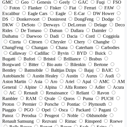
GMC
Geo
Genesis
Geely
GAC
Fuqi
FSO
Foton
Flanker
Fisker
Fiat
Ferrari
FAW
Excalibur
Eagle Cars
Eagle
E-Car
DW Hower
DS
Donkervoort
Doninvest
DongFeng
Dodge
DKW
DeSoto
Derways
DeLorean
Delage
Deco
Rides
De Tomaso
Datsun
Dallara
Daimler
Daihatsu
Daewoo
Dadi
Dacia
Cord
Coggiola
Cizeta
Citroen
Chrysler
Chery
Changhe
ChangFeng
Changan
Chana
Caterham
Carbodies
Callaway
Cadillac
Byvin
BYD
Buick
Bugatti
Bufori
Bristol
Brilliance
Brabus
Borgward
Bitter
Bio auto
Bilenkin
Bertone
Bentley
Batmobile
Baltijas Dzips
Bajaj
BAIC
Autobianchi
Austin Healey
Austin
Aurus
Audi
Aston Martin
Asia
Aro
Ariel
Apal
AMC
AM
General
Alpine
Alpina
Alfa Romeo
Adler
Acura
AC
Renault
Renaissance
Reliant
Ravon
Rambler
RAM
Qvale
Qoros
Puma
PUCH
Proton
Premier
Porsche
Pontiac
Plymouth
Piaggio
PGO
Opel
Osca
Packard
Pagani
Panoz
Perodua
Peugeot
Noble
Oldsmobile
Renault Samsung
Rezvani
Rimac
Rinspeed
Roewe
Rolls-Royce
Ronart
Rover
Saab
Saipa