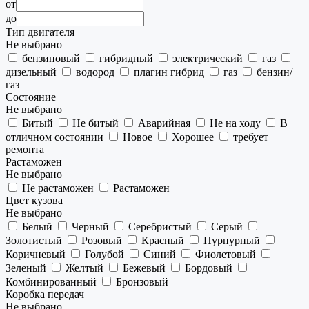
от
до
Тип двигателя
Не выбрано
бензиновый
гибридный
электрический
газ
дизельный
водород
плагин гибрид
газ
бензин/
газ
Состояние
Не выбрано
Битый
Не битый
Аварийная
Не на ходу
В
отличном состоянии
Новое
Хорошее
требует
ремонта
Растаможен
Не выбрано
Не растаможен
Растаможен
Цвет кузова
Не выбрано
Белый
Черный
Серебристый
Серый
Золотистый
Розовый
Красный
Пурпурный
Коричневый
Голубой
Синий
Фиолетовый
Зеленый
Желтый
Бежевый
Бордовый
Комбинированный
Бронзовый
Коробка передач
Не выбрано