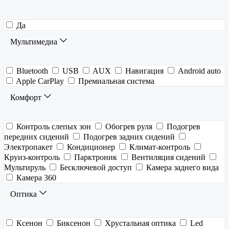
Да
Мультимедиа
Bluetooth
USB
AUX
Навигация
Android auto
Apple CarPlay
Премиальная система
Комфорт
Контроль слепых зон
Обогрев руля
Подогрев
передних сидений
Подогрев задних сидений
Электропакет
Кондиционер
Климат-контроль
Круиз-контроль
Парктроник
Вентиляция сидений
Мультируль
Бесключевой доступ
Камера заднего вида
Камера 360
Оптика
Ксенон
Биксенон
Хрустальная оптика
Led