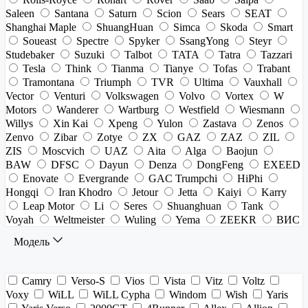
Saleen
Santana
Saturn
Scion
Sears
SEAT
Shanghai Maple
ShuangHuan
Simca
Skoda
Smart
Soueast
Spectre
Spyker
SsangYong
Steyr
Studebaker
Suzuki
Talbot
TATA
Tatra
Tazzari
Tesla
Think
Tianma
Tianye
Tofas
Trabant
Tramontana
Triumph
TVR
Ultima
Vauxhall
Vector
Venturi
Volkswagen
Volvo
Vortex
W
Motors
Wanderer
Wartburg
Westfield
Wiesmann
Willys
Xin Kai
Xpeng
Yulon
Zastava
Zenos
Zenvo
Zibar
Zotye
ZX
GAZ
ZAZ
ZIL
ZIS
Moscvich
UAZ
Aita
Alga
Baojun
BAW
DFSC
Dayun
Denza
DongFeng
EXEED
Enovate
Evergrande
GAC Trumpchi
HiPhi
Hongqi
Iran Khodro
Jetour
Jetta
Kaiyi
Karry
Leap Motor
Li
Seres
Shuanghuan
Tank
Voyah
Weltmeister
Wuling
Yema
ZEEKR
ВИС
Модель
Camry
Verso-S
Vios
Vista
Vitz
Voltz
Voxy
WiLL
WiLL Cypha
Windom
Wish
Yaris