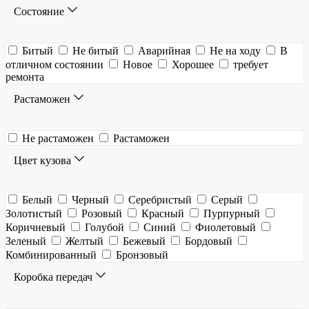
Состояние
Битый
Не битый
Аварийная
Не на ходу
В
отличном состоянии
Новое
Хорошее
требует
ремонта
Растаможен
Не растаможен
Растаможен
Цвет кузова
Белый
Черный
Серебристый
Серый
Золотистый
Розовый
Красный
Пурпурный
Коричневый
Голубой
Синий
Фиолетовый
Зеленый
Желтый
Бежевый
Бордовый
Комбинированный
Бронзовый
Коробка передач