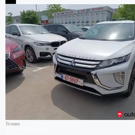
Телави
Телави
Mitsubishi
Eclipse
2019
17,530 $