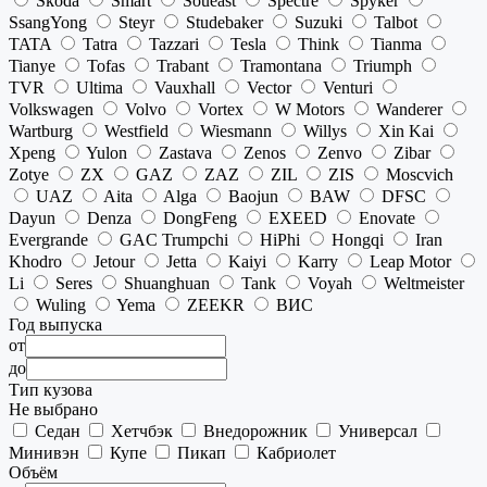
Skoda
Smart
Soueast
Spectre
Spyker
SsangYong
Steyr
Studebaker
Suzuki
Talbot
TATA
Tatra
Tazzari
Tesla
Think
Tianma
Tianye
Tofas
Trabant
Tramontana
Triumph
TVR
Ultima
Vauxhall
Vector
Venturi
Volkswagen
Volvo
Vortex
W Motors
Wanderer
Wartburg
Westfield
Wiesmann
Willys
Xin Kai
Xpeng
Yulon
Zastava
Zenos
Zenvo
Zibar
Zotye
ZX
GAZ
ZAZ
ZIL
ZIS
Moscvich
UAZ
Aita
Alga
Baojun
BAW
DFSC
Dayun
Denza
DongFeng
EXEED
Enovate
Evergrande
GAC Trumpchi
HiPhi
Hongqi
Iran
Khodro
Jetour
Jetta
Kaiyi
Karry
Leap Motor
Li
Seres
Shuanghuan
Tank
Voyah
Weltmeister
Wuling
Yema
ZEEKR
ВИС
Год выпуска
от
до
Тип кузова
Не выбрано
Седан
Хетчбэк
Внедорожник
Универсал
Минивэн
Купе
Пикап
Кабриолет
Объём