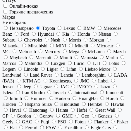
Статус
Онлайн-показ
Горячие предложения
Марка
Не выбрано
Не выбрано
Toyota
Lexus
BMW
Mercedes-
Benz
Ford
Hyundai
Kia
Honda
Nissan
Subaru
Chevrolet
Nash
Morris
Morgan
Mitsuoka
Mitsubishi
MINI
Minelli
Microcar
MG
Metrocab
Mercury
Mega
McLaren
Mazda
Maybach
Maserati
Maruti
Marussia
Marlin
Marcos
Mahindra
Luxgen
Lucid
LTI
Lotus
Logem
Lincoln
Ligier
Lifan
Liebao Motor
Landwind
Land Rover
Lancia
Lamborghini
LADA
(ВАЗ)
KTM AG
Koenigsegg
JMC
Jinbei
Jensen
Jeep
Jaguar
JAC
IVECO
Isuzu
Isdera
Iran Khodro
Invicta
International
Innocenti
Infiniti
Hummer
Hudson
HuangHai
Horch
Holden
Hispano-Suiza
Hindustan
Heinkel
Hawtai
Haval
Hanomag
Haima
Hafei
Great Wall
GP
Gordon
Gonow
GMC
Geo
Genesis
Geely
GAC
Fuqi
FSO
Foton
Flanker
Fisker
Fiat
Ferrari
FAW
Excalibur
Eagle Cars