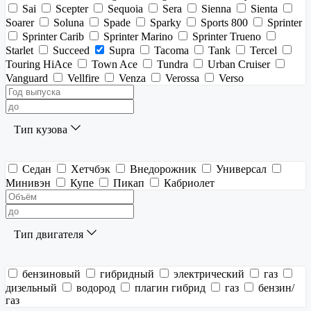
Sai
Scepter
Sequoia
Sera
Sienna
Sienta
Soarer
Soluna
Spade
Sparky
Sports 800
Sprinter
Sprinter Carib
Sprinter Marino
Sprinter Trueno
Starlet
Succeed
Supra
Tacoma
Tank
Tercel
Touring HiAce
Town Ace
Tundra
Urban Cruiser
Vanguard
Vellfire
Venza
Verossa
Verso
Тип кузова
Седан
Хетчбэк
Внедорожник
Универсал
Минивэн
Купе
Пикап
Кабриолет
Тип двигателя
бензиновый
гибридный
электрический
газ
дизельный
водород
плагин гибрид
газ
бензин/
газ