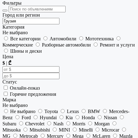
Фильтры
Город или регион
Категория
Не выбрано
Все категории
Автомобили
Мототехника
Коммерческие
Разборные автомобили
Ремонт и услуги
Шины и диски
Цена
$
|
₾
Статус
Онлайн-показ
Горячие предложения
Марка
Не выбрано
Не выбрано
Toyota
Lexus
BMW
Mercedes-
Benz
Ford
Hyundai
Kia
Honda
Nissan
Subaru
Chevrolet
Nash
Morris
Morgan
Mitsuoka
Mitsubishi
MINI
Minelli
Microcar
MG
Metrocab
Mercury
Mega
McLaren
Mazda