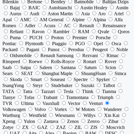
Bilenkin
Bertone
Bentley
Batmobile
Baltijas Dzips
Bajaj
BAIC
Autobianchi
Austin Healey
Austin
Aurus
Audi
Aston Martin
Asia
Aro
Ariel
Apal
AMC
AM General
Alpine
Alpina
Alfa
Romeo
Adler
Acura
AC
Renault
Renaissance
Reliant
Ravon
Rambler
RAM
Qvale
Qoros
Puma
PUCH
Proton
Premier
Porsche
Pontiac
Plymouth
Piaggio
PGO
Opel
Osca
Packard
Pagani
Panoz
Perodua
Peugeot
Noble
Oldsmobile
Renault Samsung
Rezvani
Rimac
Rinspeed
Roewe
Rolls-Royce
Ronart
Rover
Saab
Saipa
Saleen
Santana
Saturn
Scion
Sears
SEAT
Shanghai Maple
ShuangHuan
Simca
Skoda
Smart
Soueast
Spectre
Spyker
SsangYong
Steyr
Studebaker
Suzuki
Talbot
TATA
Tatra
Tazzari
Tesla
Think
Tianma
Tianye
Tofas
Trabant
Tramontana
Triumph
TVR
Ultima
Vauxhall
Vector
Venturi
Volkswagen
Volvo
Vortex
W Motors
Wanderer
Wartburg
Westfield
Wiesmann
Willys
Xin Kai
Xpeng
Yulon
Zastava
Zenos
Zenvo
Zibar
Zotye
ZX
GAZ
ZAZ
ZIL
ZIS
Moscvich
UAZ
Aita
Alga
Baojun
BAW
DFSC