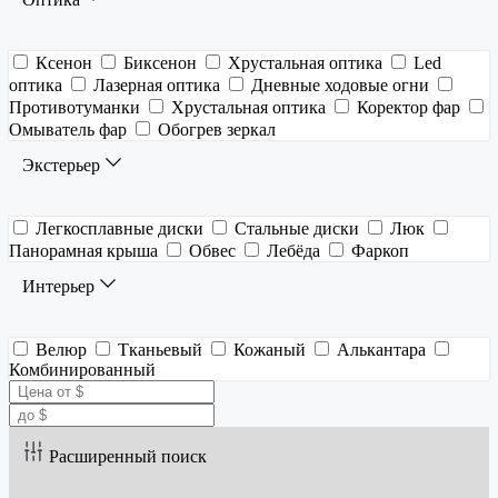
Ксенон
Биксенон
Хрустальная оптика
Led
оптика
Лазерная оптика
Дневные ходовые огни
Противотуманки
Хрустальная оптика
Коректор фар
Омыватель фар
Обогрев зеркал
Экстерьер
Легкосплавные диски
Стальные диски
Люк
Панорамная крыша
Обвес
Лебёда
Фаркоп
Интерьер
Велюр
Тканьевый
Кожаный
Алькантара
Комбинированный
Расширенный поиск