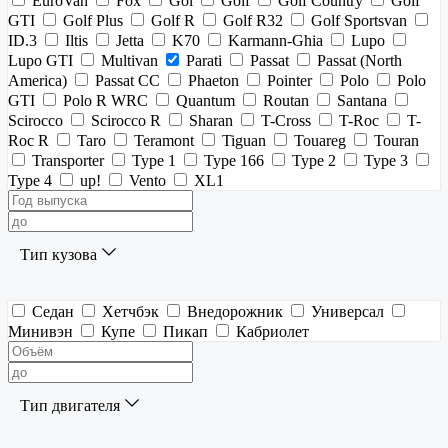
EuroVan
Fox
Gol
Golf
Golf Country
Golf
GTI
Golf Plus
Golf R
Golf R32
Golf Sportsvan
ID.3
Iltis
Jetta
K70
Karmann-Ghia
Lupo
Lupo GTI
Multivan
Parati
Passat
Passat (North
America)
Passat CC
Phaeton
Pointer
Polo
Polo
GTI
Polo R WRC
Quantum
Routan
Santana
Scirocco
Scirocco R
Sharan
T-Cross
T-Roc
T-
Roc R
Taro
Teramont
Tiguan
Touareg
Touran
Transporter
Type 1
Type 166
Type 2
Type 3
Type 4
up!
Vento
XL1
Тип кузова
Седан
Хетчбэк
Внедорожник
Универсал
Минивэн
Купе
Пикап
Кабриолет
Тип двигателя