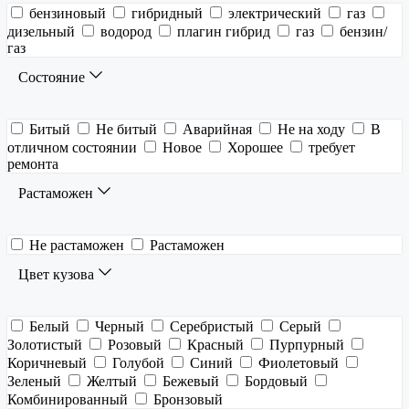
бензиновый
гибридный
электрический
газ
дизельный
водород
плагин гибрид
газ
бензин/
газ
Состояние
Битый
Не битый
Аварийная
Не на ходу
В
отличном состоянии
Новое
Хорошее
требует
ремонта
Растаможен
Не растаможен
Растаможен
Цвет кузова
Белый
Черный
Серебристый
Серый
Золотистый
Розовый
Красный
Пурпурный
Коричневый
Голубой
Синий
Фиолетовый
Зеленый
Желтый
Бежевый
Бордовый
Комбинированный
Бронзовый