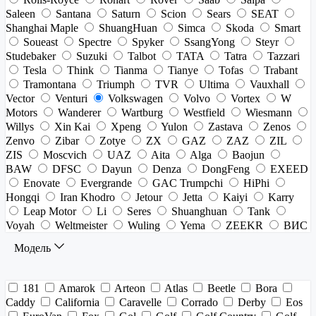
Saleen
Santana
Saturn
Scion
Sears
SEAT
Shanghai Maple
ShuangHuan
Simca
Skoda
Smart
Soueast
Spectre
Spyker
SsangYong
Steyr
Studebaker
Suzuki
Talbot
TATA
Tatra
Tazzari
Tesla
Think
Tianma
Tianye
Tofas
Trabant
Tramontana
Triumph
TVR
Ultima
Vauxhall
Vector
Venturi
Volkswagen
Volvo
Vortex
W
Motors
Wanderer
Wartburg
Westfield
Wiesmann
Willys
Xin Kai
Xpeng
Yulon
Zastava
Zenos
Zenvo
Zibar
Zotye
ZX
GAZ
ZAZ
ZIL
ZIS
Moscvich
UAZ
Aita
Alga
Baojun
BAW
DFSC
Dayun
Denza
DongFeng
EXEED
Enovate
Evergrande
GAC Trumpchi
HiPhi
Hongqi
Iran Khodro
Jetour
Jetta
Kaiyi
Karry
Leap Motor
Li
Seres
Shuanghuan
Tank
Voyah
Weltmeister
Wuling
Yema
ZEEKR
ВИС
Модель
181
Amarok
Arteon
Atlas
Beetle
Bora
Caddy
California
Caravelle
Corrado
Derby
Eos