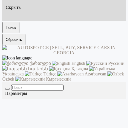
Скрыть
Поиск
Сбросить
ქართული
English
Русский
հայերեն
Қазақша
Українська
Türkçe
Azərbaycan
Özbek
Кыргызский
Параметры