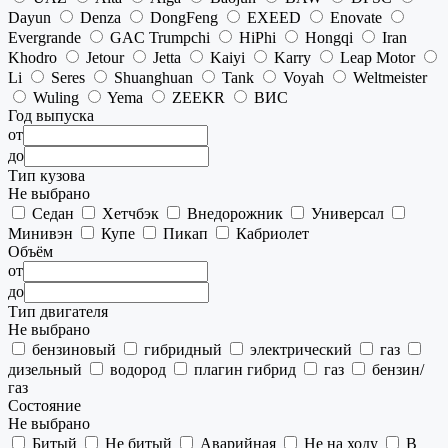
Dayun
Denza
DongFeng
EXEED
Enovate
Evergrande
GAC Trumpchi
HiPhi
Hongqi
Iran
Khodro
Jetour
Jetta
Kaiyi
Karry
Leap Motor
Li
Seres
Shuanghuan
Tank
Voyah
Weltmeister
Wuling
Yema
ZEEKR
ВИС
Год выпуска
от
до
Тип кузова
Не выбрано
Седан
Хетчбэк
Внедорожник
Универсал
Минивэн
Купе
Пикап
Кабриолет
Объём
от
до
Тип двигателя
Не выбрано
бензиновый
гибридный
электрический
газ
дизельный
водород
плагин гибрид
газ
бензин/
газ
Состояние
Не выбрано
Битый
Не битый
Аварийная
Не на ходу
В