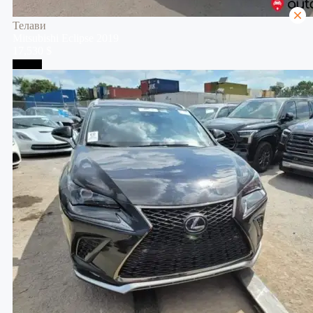
Телави
Mitsubishi
Eclipse
2019
17,530 $
Тбилиси