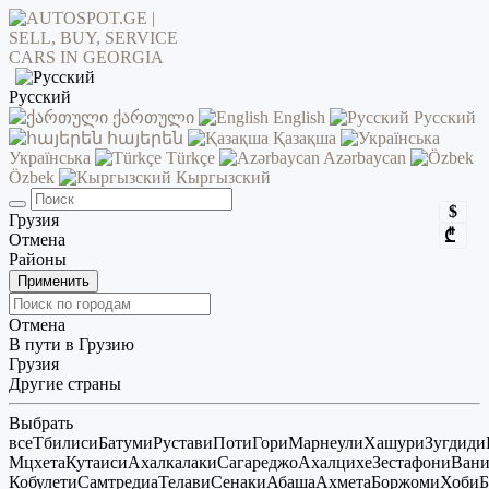
Русский
ქართული
English
Русский
հայերեն
Қазақша
Українська
Türkçe
Azərbaycan
Özbek
Кыргызский
$
Грузия
₾
Отмена
Районы
Применить
Отмена
В пути в Грузию
Грузия
Другие страны
Выбрать
все
Тбилиси
Батуми
Рустави
Поти
Гори
Марнеули
Хашури
Зугдиди
Мцхета
Кутаиси
Ахалкалаки
Сагареджо
Ахалцихе
Зестафони
Ван
Кобулети
Самтредиа
Телави
Сенаки
Абаша
Ахмета
Боржоми
Хоби
Б