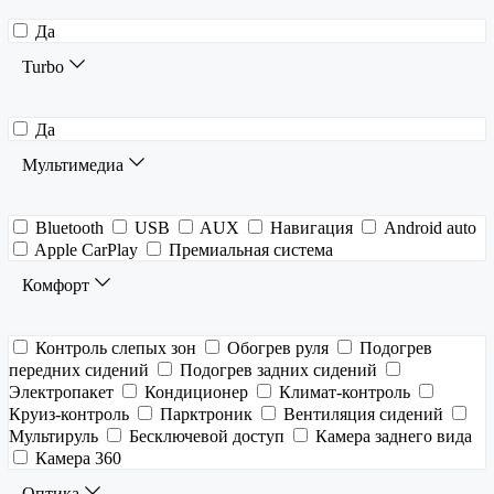
Да
Turbo
Да
Мультимедиа
Bluetooth
USB
AUX
Навигация
Android auto
Apple CarPlay
Премиальная система
Комфорт
Контроль слепых зон
Обогрев руля
Подогрев
передних сидений
Подогрев задних сидений
Электропакет
Кондиционер
Климат-контроль
Круиз-контроль
Парктроник
Вентиляция сидений
Мультируль
Бесключевой доступ
Камера заднего вида
Камера 360
Оптика