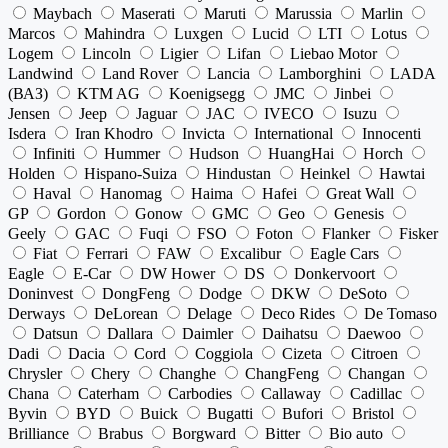
Maybach
Maserati
Maruti
Marussia
Marlin
Marcos
Mahindra
Luxgen
Lucid
LTI
Lotus
Logem
Lincoln
Ligier
Lifan
Liebao Motor
Landwind
Land Rover
Lancia
Lamborghini
LADA
(ВАЗ)
KTM AG
Koenigsegg
JMC
Jinbei
Jensen
Jeep
Jaguar
JAC
IVECO
Isuzu
Isdera
Iran Khodro
Invicta
International
Innocenti
Infiniti
Hummer
Hudson
HuangHai
Horch
Holden
Hispano-Suiza
Hindustan
Heinkel
Hawtai
Haval
Hanomag
Haima
Hafei
Great Wall
GP
Gordon
Gonow
GMC
Geo
Genesis
Geely
GAC
Fuqi
FSO
Foton
Flanker
Fisker
Fiat
Ferrari
FAW
Excalibur
Eagle Cars
Eagle
E-Car
DW Hower
DS
Donkervoort
Doninvest
DongFeng
Dodge
DKW
DeSoto
Derways
DeLorean
Delage
Deco Rides
De Tomaso
Datsun
Dallara
Daimler
Daihatsu
Daewoo
Dadi
Dacia
Cord
Coggiola
Cizeta
Citroen
Chrysler
Chery
Changhe
ChangFeng
Changan
Chana
Caterham
Carbodies
Callaway
Cadillac
Byvin
BYD
Buick
Bugatti
Bufori
Bristol
Brilliance
Brabus
Borgward
Bitter
Bio auto