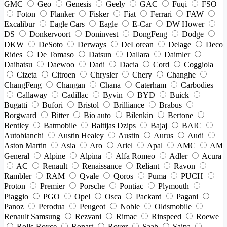
GMC
Geo
Genesis
Geely
GAC
Fuqi
FSO
Foton
Flanker
Fisker
Fiat
Ferrari
FAW
Excalibur
Eagle Cars
Eagle
E-Car
DW Hower
DS
Donkervoort
Doninvest
DongFeng
Dodge
DKW
DeSoto
Derways
DeLorean
Delage
Deco
Rides
De Tomaso
Datsun
Dallara
Daimler
Daihatsu
Daewoo
Dadi
Dacia
Cord
Coggiola
Cizeta
Citroen
Chrysler
Chery
Changhe
ChangFeng
Changan
Chana
Caterham
Carbodies
Callaway
Cadillac
Byvin
BYD
Buick
Bugatti
Bufori
Bristol
Brilliance
Brabus
Borgward
Bitter
Bio auto
Bilenkin
Bertone
Bentley
Batmobile
Baltijas Dzips
Bajaj
BAIC
Autobianchi
Austin Healey
Austin
Aurus
Audi
Aston Martin
Asia
Aro
Ariel
Apal
AMC
AM
General
Alpine
Alpina
Alfa Romeo
Adler
Acura
AC
Renault
Renaissance
Reliant
Ravon
Rambler
RAM
Qvale
Qoros
Puma
PUCH
Proton
Premier
Porsche
Pontiac
Plymouth
Piaggio
PGO
Opel
Osca
Packard
Pagani
Panoz
Perodua
Peugeot
Noble
Oldsmobile
Renault Samsung
Rezvani
Rimac
Rinspeed
Roewe
Rolls-Royce
Ronart
Rover
Saab
Saipa