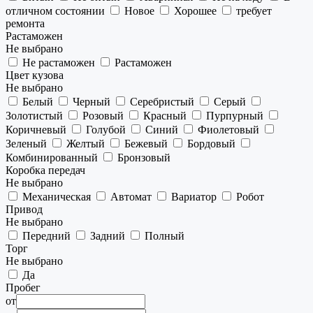
отличном состоянии
Новое
Хорошее
требует
ремонта
Растаможен
Не выбрано
Не растаможен
Растаможен
Цвет кузова
Не выбрано
Белый
Черный
Серебристый
Серый
Золотистый
Розовый
Красный
Пурпурный
Коричневый
Голубой
Синий
Фиолетовый
Зеленый
Желтый
Бежевый
Бордовый
Комбинированный
Бронзовый
Коробка передач
Не выбрано
Механическая
Автомат
Вариатор
Робот
Привод
Не выбрано
Передний
Задний
Полный
Торг
Не выбрано
Да
Пробег
от