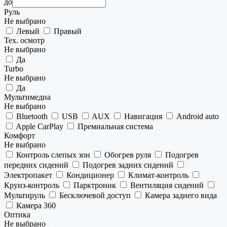
до
Руль
Не выбрано
Левый
Правый
Тех. осмотр
Не выбрано
Да
Turbo
Не выбрано
Да
Мультимедиа
Не выбрано
Bluetooth
USB
AUX
Навигация
Android auto
Apple CarPlay
Премиальная система
Комфорт
Не выбрано
Контроль слепых зон
Обогрев руля
Подогрев
передних сидений
Подогрев задних сидений
Электропакет
Кондиционер
Климат-контроль
Круиз-контроль
Парктроник
Вентиляция сидений
Мультируль
Бесключевой доступ
Камера заднего вида
Камера 360
Оптика
Не выбрано