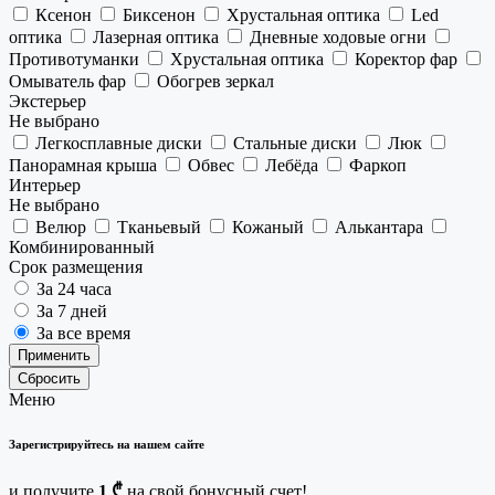
Ксенон
Биксенон
Хрустальная оптика
Led
оптика
Лазерная оптика
Дневные ходовые огни
Противотуманки
Хрустальная оптика
Коректор фар
Омыватель фар
Обогрев зеркал
Экстерьер
Не выбрано
Легкосплавные диски
Стальные диски
Люк
Панорамная крыша
Обвес
Лебёда
Фаркоп
Интерьер
Не выбрано
Велюр
Тканьевый
Кожаный
Алькантара
Комбинированный
Срок размещения
За 24 часа
За 7 дней
За все время
Применить
Сбросить
Меню
Зарегистрируйтесь на нашем сайте
и получите
1 ₾
на свой бонусный счет!