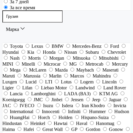
За 7 дней
За все время
Марка
Toyota
Lexus
BMW
Mercedes-Benz
Ford
Hyundai
Kia
Honda
Nissan
Subaru
Chevrolet
Nash
Morris
Morgan
Mitsuoka
Mitsubishi
MINI
Minelli
Microcar
MG
Metrocab
Mercury
Mega
McLaren
Mazda
Maybach
Maserati
Maruti
Marussia
Marlin
Marcos
Mahindra
Luxgen
Lucid
LTI
Lotus
Logem
Lincoln
Ligier
Lifan
Liebao Motor
Landwind
Land Rover
Lancia
Lamborghini
LADA (ВАЗ)
KTM AG
Koenigsegg
JMC
Jinbei
Jensen
Jeep
Jaguar
JAC
IVECO
Isuzu
Isdera
Iran Khodro
Invicta
International
Innocenti
Infiniti
Hummer
Hudson
HuangHai
Horch
Holden
Hispano-Suiza
Hindustan
Heinkel
Hawtai
Haval
Hanomag
Haima
Hafei
Great Wall
GP
Gordon
Gonow