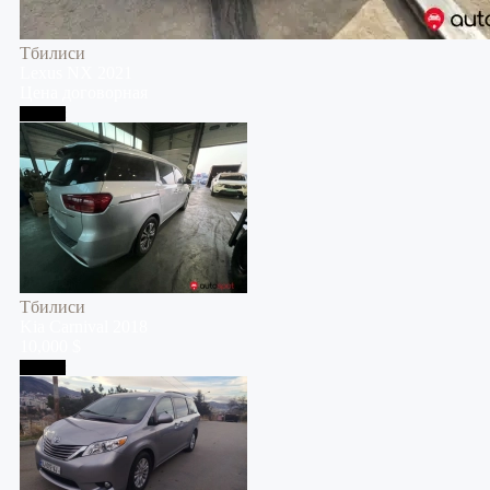
Тбилиси
Lexus
NX
2021
Цена договорная
Тбилиси
Тбилиси
Kia
Carnival
2018
10,000 $
Тбилиси