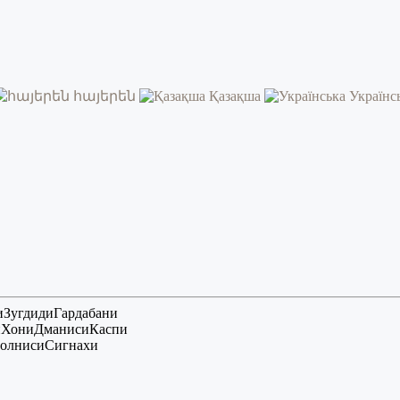
հայերեն
Қазақша
Українс
и
Зугдиди
Гардабани
и
Хони
Дманиси
Каспи
олниси
Сигнахи