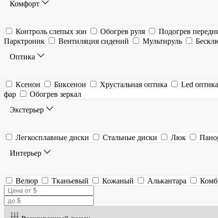
Комфорт
Контроль слепых зон
Обогрев руля
Подогрев передн
Парктроник
Вентиляция сидений
Мультируль
Бескл
Оптика
Ксенон
Биксенон
Хрустальная оптика
Led оптик
фар
Обогрев зеркал
Экстерьер
Легкосплавные диски
Стальные диски
Люк
Пано
Интерьер
Велюр
Тканьевый
Кожаный
Алькантара
Комб