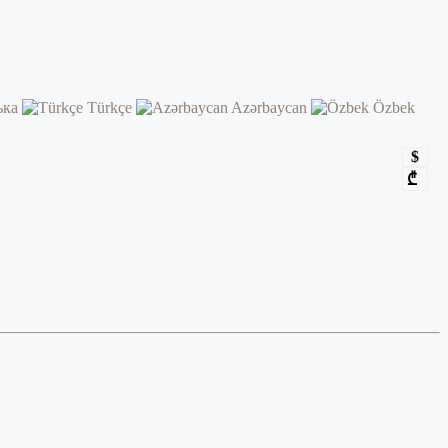
ька
Türkçe
Azərbaycan
Özbek
$
₾