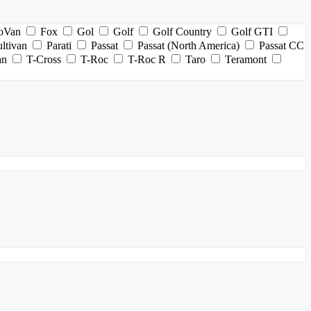
oVan
Fox
Gol
Golf
Golf Country
Golf GTI
ltivan
Parati
Passat
Passat (North America)
Passat CC
an
T-Cross
T-Roc
T-Roc R
Taro
Teramont