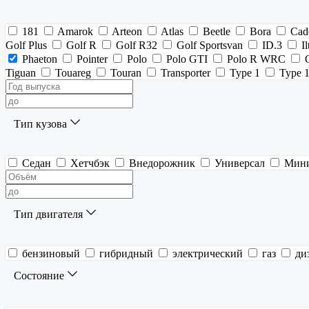
181
Amarok
Arteon
Atlas
Beetle
Bora
Cad
Golf Plus
Golf R
Golf R32
Golf Sportsvan
ID.3
Il
Phaeton
Pointer
Polo
Polo GTI
Polo R WRC
Tiguan
Touareg
Touran
Transporter
Type 1
Type 
Тип кузова
Седан
Хетчбэк
Внедорожник
Универсал
Мин
Тип двигателя
бензиновый
гибридный
электрический
газ
ди
Состояние