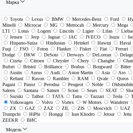
Марка
Toyota
Lexus
BMW
Mercedes-Benz
Ford
Hy
Minelli
Microcar
MG
Metrocab
Mercury
Mega
LTI
Lotus
Logem
Lincoln
Ligier
Lifan
Lieba
Jensen
Jeep
Jaguar
JAC
IVECO
Isuzu
Is
Hispano-Suiza
Hindustan
Heinkel
Hawtai
Haval
Fuqi
FSO
Foton
Flanker
Fisker
Fiat
Ferrari
Dodge
DKW
DeSoto
Derways
DeLorean
Delag
Cizeta
Citroen
Chrysler
Chery
Changhe
Chan
Bufori
Bristol
Brilliance
Brabus
Borgward
Bitter
Austin
Aurus
Audi
Aston Martin
Asia
Aro
Reliant
Ravon
Rambler
RAM
Qvale
Qoros
Pagani
Panoz
Perodua
Peugeot
Noble
Oldsmobil
Saleen
Santana
Saturn
Scion
Sears
SEAT
Sha
Suzuki
Talbot
TATA
Tatra
Tazzari
Tesla
Volkswagen
Volvo
Vortex
W Motors
Wanderer
ZX
GAZ
ZAZ
ZIL
ZIS
Moscvich
UAZ
Trumpchi
HiPhi
Hongqi
Iran Khodro
Jetour
Jetta
ZEEKR
ВИС
Модель