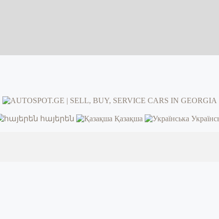
հայերեն
Қазақша
Українс