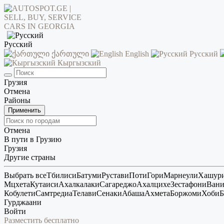
Русский
ქართული
English
Русский
Кыргызский
Грузия
Отмена
Районы
Применить
Отмена
В пути в Грузию
Грузия
Другие страны
Выбрать все
Тбилиси
Батуми
Рустави
Поти
Гори
Марнеули
Хашур
Мцхета
Кутаиси
Ахалкалаки
Сагареджо
Ахалцихе
Зестафони
Ван
Кобулети
Самтредиа
Телави
Сенаки
Абаша
Ахмета
Боржоми
Хоби
Б
Гурджаани
Войти
Разместить бесплатно