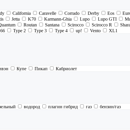
dy
California
Caravelle
Corrado
Derby
Eos
Eur
tis
Jetta
K70
Karmann-Ghia
Lupo
Lupo GTI
Mu
Quantum
Routan
Santana
Scirocco
Scirocco R
Shar
166
Type 2
Type 3
Type 4
up!
Vento
XL1
ивэн
Купе
Пикап
Кабриолет
зельный
водород
плагин гибрид
газ
бензин/газ