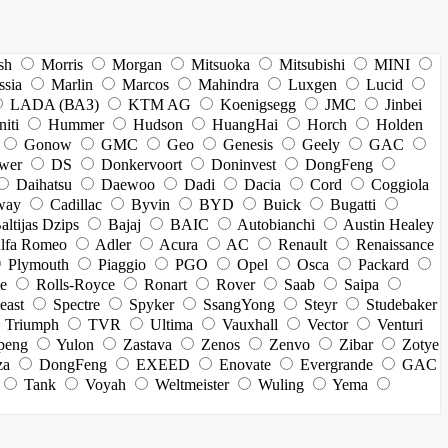
sh
Morris
Morgan
Mitsuoka
Mitsubishi
MINI
ssia
Marlin
Marcos
Mahindra
Luxgen
Lucid
LADA (ВАЗ)
KTM AG
Koenigsegg
JMC
Jinbei
niti
Hummer
Hudson
HuangHai
Horch
Holden
Gonow
GMC
Geo
Genesis
Geely
GAC
wer
DS
Donkervoort
Doninvest
DongFeng
Daihatsu
Daewoo
Dadi
Dacia
Cord
Coggiola
way
Cadillac
Byvin
BYD
Buick
Bugatti
altijas Dzips
Bajaj
BAIC
Autobianchi
Austin Healey
lfa Romeo
Adler
Acura
AC
Renault
Renaissance
Plymouth
Piaggio
PGO
Opel
Osca
Packard
e
Rolls-Royce
Ronart
Rover
Saab
Saipa
east
Spectre
Spyker
SsangYong
Steyr
Studebaker
Triumph
TVR
Ultima
Vauxhall
Vector
Venturi
peng
Yulon
Zastava
Zenos
Zenvo
Zibar
Zotye
za
DongFeng
EXEED
Enovate
Evergrande
GAC
Tank
Voyah
Weltmeister
Wuling
Yema