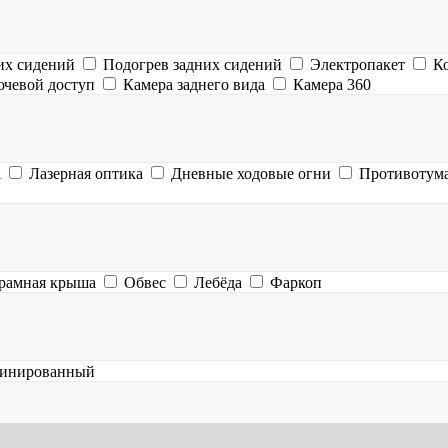
их сидений
Подогрев задних сидений
Электропакет
К
ючевой доступ
Камера заднего вида
Камера 360
а
Лазерная оптика
Дневные ходовые огни
Противотум
рамная крыша
Обвес
Лебёда
Фаркоп
инированный