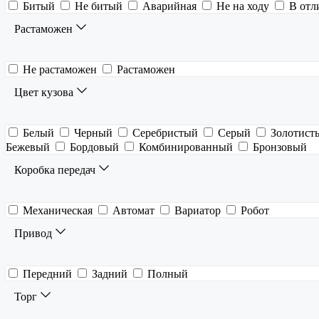
Битый
Не битый
Аварийная
Не на ходу
В отл
Растаможен
Не растаможен
Растаможен
Цвет кузова
Белый
Черный
Серебристый
Серый
Золотист
Бежевый
Бордовый
Комбинированный
Бронзовый
Коробка передач
Механическая
Автомат
Вариатор
Робот
Привод
Передний
Задний
Полный
Торг