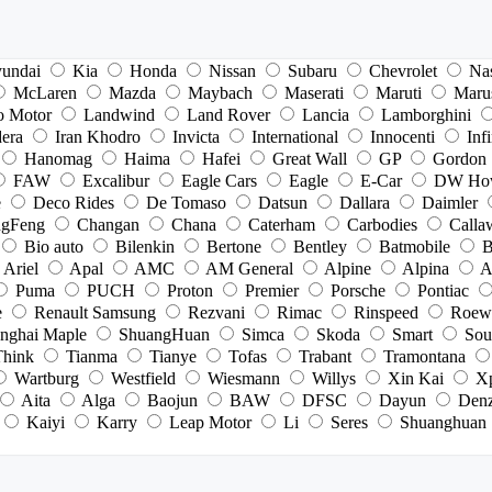
undai
Kia
Honda
Nissan
Subaru
Chevrolet
Na
McLaren
Mazda
Maybach
Maserati
Maruti
Maru
o Motor
Landwind
Land Rover
Lancia
Lamborghini
dera
Iran Khodro
Invicta
International
Innocenti
Infi
Hanomag
Haima
Hafei
Great Wall
GP
Gordon
FAW
Excalibur
Eagle Cars
Eagle
E-Car
DW Ho
e
Deco Rides
De Tomaso
Datsun
Dallara
Daimler
gFeng
Changan
Chana
Caterham
Carbodies
Calla
Bio auto
Bilenkin
Bertone
Bentley
Batmobile
B
Ariel
Apal
AMC
AM General
Alpine
Alpina
A
Puma
PUCH
Proton
Premier
Porsche
Pontiac
e
Renault Samsung
Rezvani
Rimac
Rinspeed
Roew
nghai Maple
ShuangHuan
Simca
Skoda
Smart
Sou
Think
Tianma
Tianye
Tofas
Trabant
Tramontana
Wartburg
Westfield
Wiesmann
Willys
Xin Kai
X
Aita
Alga
Baojun
BAW
DFSC
Dayun
Den
Kaiyi
Karry
Leap Motor
Li
Seres
Shuanghuan