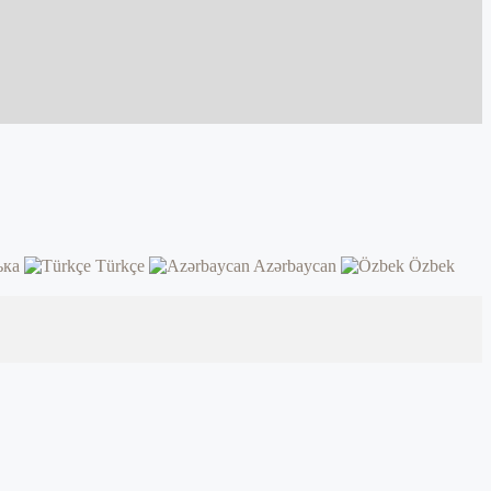
ька
Türkçe
Azərbaycan
Özbek