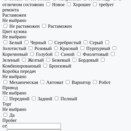
отличном состоянии
Новое
Хорошее
требует
ремонта
Растаможен
Не выбрано
Не растаможен
Растаможен
Цвет кузова
Не выбрано
Белый
Черный
Серебристый
Серый
Золотистый
Розовый
Красный
Пурпурный
Коричневый
Голубой
Синий
Фиолетовый
Зеленый
Желтый
Бежевый
Бордовый
Комбинированный
Бронзовый
Коробка передач
Не выбрано
Механическая
Автомат
Вариатор
Робот
Привод
Не выбрано
Передний
Задний
Полный
Торг
Не выбрано
Да
Пробег
от