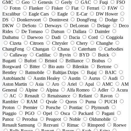
GMC
Geo
Genesis
Geely
GAC
Fuqi
FSO
Foton
Flanker
Fisker
Fiat
Ferrari
FAW
Excalibur
Eagle Cars
Eagle
E-Car
DW Hower
DS
Donkervoort
Doninvest
DongFeng
Dodge
DKW
DeSoto
Derways
DeLorean
Delage
Deco
Rides
De Tomaso
Datsun
Dallara
Daimler
Daihatsu
Daewoo
Dadi
Dacia
Cord
Coggiola
Cizeta
Citroen
Chrysler
Chery
Changhe
ChangFeng
Changan
Chana
Caterham
Carbodies
Callaway
Cadillac
Byvin
BYD
Buick
Bugatti
Bufori
Bristol
Brilliance
Brabus
Borgward
Bitter
Bio auto
Bilenkin
Bertone
Bentley
Batmobile
Baltijas Dzips
Bajaj
BAIC
Autobianchi
Austin Healey
Austin
Aurus
Audi
Aston Martin
Asia
Aro
Ariel
Apal
AMC
AM
General
Alpine
Alpina
Alfa Romeo
Adler
Acura
AC
Renault
Renaissance
Reliant
Ravon
Rambler
RAM
Qvale
Qoros
Puma
PUCH
Proton
Premier
Porsche
Pontiac
Plymouth
Piaggio
PGO
Opel
Osca
Packard
Pagani
Panoz
Perodua
Peugeot
Noble
Oldsmobile
Renault Samsung
Rezvani
Rimac
Rinspeed
Roewe
Rolls-Royce
Ronart
Rover
Saab
Saipa