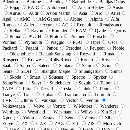
Bilenkin
Bertone
Bentley
Batmobile
Baltijas Dzips
Bajaj
BAIC
Autobianchi
Austin Healey
Austin
Aurus
Audi
Aston Martin
Asia
Aro
Ariel
Apal
AMC
AM General
Alpine
Alpina
Alfa
Romeo
Adler
Acura
AC
Renault
Renaissance
Reliant
Ravon
Rambler
RAM
Qvale
Qoros
Puma
PUCH
Proton
Premier
Porsche
Pontiac
Plymouth
Piaggio
PGO
Opel
Osca
Packard
Pagani
Panoz
Perodua
Peugeot
Noble
Oldsmobile
Renault Samsung
Rezvani
Rimac
Rinspeed
Roewe
Rolls-Royce
Ronart
Rover
Saab
Saipa
Saleen
Santana
Saturn
Scion
Sears
SEAT
Shanghai Maple
ShuangHuan
Simca
Skoda
Smart
Soueast
Spectre
Spyker
SsangYong
Steyr
Studebaker
Suzuki
Talbot
TATA
Tatra
Tazzari
Tesla
Think
Tianma
Tianye
Tofas
Trabant
Tramontana
Triumph
TVR
Ultima
Vauxhall
Vector
Venturi
Volkswagen
Volvo
Vortex
W Motors
Wanderer
Wartburg
Westfield
Wiesmann
Willys
Xin Kai
Xpeng
Yulon
Zastava
Zenos
Zenvo
Zibar
Zotye
ZX
GAZ
ZAZ
ZIL
ZIS
Moscvich
UAZ
Aita
Alga
Baojun
BAW
DFSC