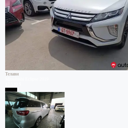
Телави
Mitsubishi
Eclipse
2019
17,530 $
Тбилиси