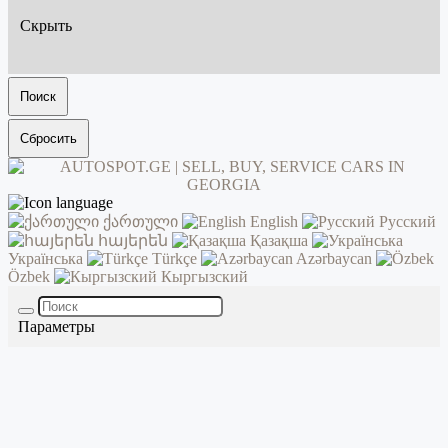
Скрыть
Поиск
Сбросить
ქართული
English
Русский
հայերեն
Қазақша
Українська
Türkçe
Azərbaycan
Özbek
Кыргызский
Параметры