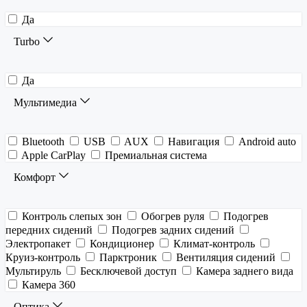
Да
Turbo
Да
Мультимедиа
Bluetooth
USB
AUX
Навигация
Android auto
Apple CarPlay
Премиальная система
Комфорт
Контроль слепых зон
Обогрев руля
Подогрев
передних сидений
Подогрев задних сидений
Электропакет
Кондиционер
Климат-контроль
Круиз-контроль
Парктроник
Вентиляция сидений
Мультируль
Бесключевой доступ
Камера заднего вида
Камера 360
Оптика