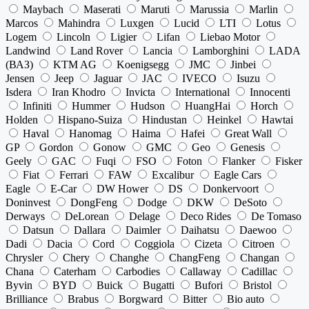
Maybach
Maserati
Maruti
Marussia
Marlin
Marcos
Mahindra
Luxgen
Lucid
LTI
Lotus
Logem
Lincoln
Ligier
Lifan
Liebao Motor
Landwind
Land Rover
Lancia
Lamborghini
LADA
(ВАЗ)
KTM AG
Koenigsegg
JMC
Jinbei
Jensen
Jeep
Jaguar
JAC
IVECO
Isuzu
Isdera
Iran Khodro
Invicta
International
Innocenti
Infiniti
Hummer
Hudson
HuangHai
Horch
Holden
Hispano-Suiza
Hindustan
Heinkel
Hawtai
Haval
Hanomag
Haima
Hafei
Great Wall
GP
Gordon
Gonow
GMC
Geo
Genesis
Geely
GAC
Fuqi
FSO
Foton
Flanker
Fisker
Fiat
Ferrari
FAW
Excalibur
Eagle Cars
Eagle
E-Car
DW Hower
DS
Donkervoort
Doninvest
DongFeng
Dodge
DKW
DeSoto
Derways
DeLorean
Delage
Deco Rides
De Tomaso
Datsun
Dallara
Daimler
Daihatsu
Daewoo
Dadi
Dacia
Cord
Coggiola
Cizeta
Citroen
Chrysler
Chery
Changhe
ChangFeng
Changan
Chana
Caterham
Carbodies
Callaway
Cadillac
Byvin
BYD
Buick
Bugatti
Bufori
Bristol
Brilliance
Brabus
Borgward
Bitter
Bio auto