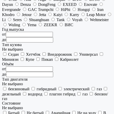
Dayun
Denza
DongFeng
EXEED
Enovate
Evergrande
GAC Trumpchi
HiPhi
Hongqi
Iran
Khodro
Jetour
Jetta
Kaiyi
Karry
Leap Motor
Li
Seres
Shuanghuan
Tank
Voyah
Weltmeister
Wuling
Yema
ZEEKR
ВИС
Год выпуска
от
до
Тип кузова
Не выбрано
Седан
Хетчбэк
Внедорожник
Универсал
Минивэн
Купе
Пикап
Кабриолет
Объём
от
до
Тип двигателя
Не выбрано
бензиновый
гибридный
электрический
газ
дизельный
водород
плагин гибрид
газ
бензин/
газ
Состояние
Не выбрано
Битый
Не битый
Аварийная
Не на ходу
В