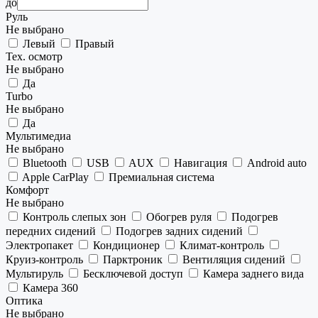
до
Руль
Не выбрано
Левый
Правый
Тех. осмотр
Не выбрано
Да
Turbo
Не выбрано
Да
Мультимедиа
Не выбрано
Bluetooth
USB
AUX
Навигация
Android auto
Apple CarPlay
Премиальная система
Комфорт
Не выбрано
Контроль слепых зон
Обогрев руля
Подогрев
передних сидений
Подогрев задних сидений
Электропакет
Кондиционер
Климат-контроль
Круиз-контроль
Парктроник
Вентиляция сидений
Мультируль
Бесключевой доступ
Камера заднего вида
Камера 360
Оптика
Не выбрано