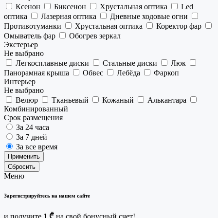
Ксенон
Биксенон
Хрустальная оптика
Led
оптика
Лазерная оптика
Дневные ходовые огни
Противотуманки
Хрустальная оптика
Коректор фар
Омыватель фар
Обогрев зеркал
Экстерьер
Не выбрано
Легкосплавные диски
Стальные диски
Люк
Панорамная крыша
Обвес
Лебёда
Фаркоп
Интерьер
Не выбрано
Велюр
Тканьевый
Кожаный
Алькантара
Комбинированный
Срок размещения
За 24 часа
За 7 дней
За все время
Применить
Сбросить
Меню
Зарегистрируйтесь на нашем сайте
и получите
1 ₾
на свой бонусный счет!