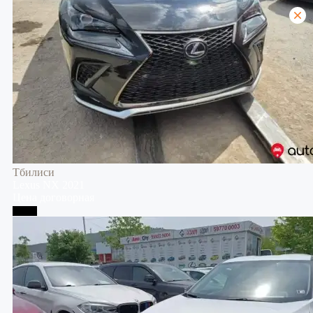
Тбилиси
Lexus
NX
2021
Цена договорная
Телави