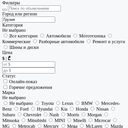
Фильтры
Город или регион
Категория
Не выбрано
Все категории
Автомобили
Мототехника
Коммерческие
Разборные автомобили
Ремонт и услуги
Шины и диски
Цена
$
|
₾
Статус
Онлайн-показ
Горячие предложения
Марка
Не выбрано
Не выбрано
Toyota
Lexus
BMW
Mercedes-
Benz
Ford
Hyundai
Kia
Honda
Nissan
Subaru
Chevrolet
Nash
Morris
Morgan
Mitsuoka
Mitsubishi
MINI
Minelli
Microcar
MG
Metrocab
Mercury
Mega
McLaren
Mazda