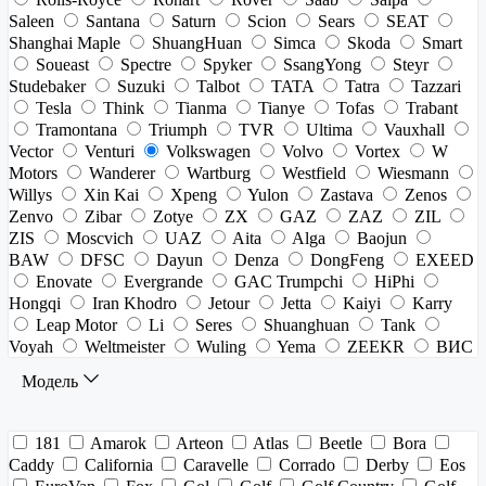
Saleen
Santana
Saturn
Scion
Sears
SEAT
Shanghai Maple
ShuangHuan
Simca
Skoda
Smart
Soueast
Spectre
Spyker
SsangYong
Steyr
Studebaker
Suzuki
Talbot
TATA
Tatra
Tazzari
Tesla
Think
Tianma
Tianye
Tofas
Trabant
Tramontana
Triumph
TVR
Ultima
Vauxhall
Vector
Venturi
Volkswagen
Volvo
Vortex
W
Motors
Wanderer
Wartburg
Westfield
Wiesmann
Willys
Xin Kai
Xpeng
Yulon
Zastava
Zenos
Zenvo
Zibar
Zotye
ZX
GAZ
ZAZ
ZIL
ZIS
Moscvich
UAZ
Aita
Alga
Baojun
BAW
DFSC
Dayun
Denza
DongFeng
EXEED
Enovate
Evergrande
GAC Trumpchi
HiPhi
Hongqi
Iran Khodro
Jetour
Jetta
Kaiyi
Karry
Leap Motor
Li
Seres
Shuanghuan
Tank
Voyah
Weltmeister
Wuling
Yema
ZEEKR
ВИС
Модель
181
Amarok
Arteon
Atlas
Beetle
Bora
Caddy
California
Caravelle
Corrado
Derby
Eos