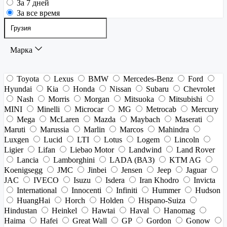
За 7 дней
За все время
Марка
Toyota
Lexus
BMW
Mercedes-Benz
Ford
Hyundai
Kia
Honda
Nissan
Subaru
Chevrolet
Nash
Morris
Morgan
Mitsuoka
Mitsubishi
MINI
Minelli
Microcar
MG
Metrocab
Mercury
Mega
McLaren
Mazda
Maybach
Maserati
Maruti
Marussia
Marlin
Marcos
Mahindra
Luxgen
Lucid
LTI
Lotus
Logem
Lincoln
Ligier
Lifan
Liebao Motor
Landwind
Land Rover
Lancia
Lamborghini
LADA (ВАЗ)
KTM AG
Koenigsegg
JMC
Jinbei
Jensen
Jeep
Jaguar
JAC
IVECO
Isuzu
Isdera
Iran Khodro
Invicta
International
Innocenti
Infiniti
Hummer
Hudson
HuangHai
Horch
Holden
Hispano-Suiza
Hindustan
Heinkel
Hawtai
Haval
Hanomag
Haima
Hafei
Great Wall
GP
Gordon
Gonow