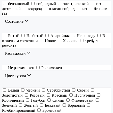
бензиновый
гибридный
электрический
газ
дизельный
водород
плагин гибрид
газ
бензин/
газ
Состояние
Битый
Не битый
Аварийная
Не на ходу
В
отличном состоянии
Новое
Хорошее
требует
ремонта
Растаможен
Не растаможен
Растаможен
Цвет кузова
Белый
Черный
Серебристый
Серый
Золотистый
Розовый
Красный
Пурпурный
Коричневый
Голубой
Синий
Фиолетовый
Зеленый
Желтый
Бежевый
Бордовый
Комбинированный
Бронзовый