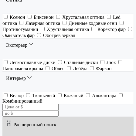
Ксенон
Биксенон
Хрустальная оптика
Led
оптика
Лазерная оптика
Дневные ходовые огни
Противотуманки
Хрустальная оптика
Коректор фар
Омыватель фар
Обогрев зеркал
Экстерьер
Легкосплавные диски
Стальные диски
Люк
Панорамная крыша
Обвес
Лебёда
Фаркоп
Интерьер
Велюр
Тканьевый
Кожаный
Алькантара
Комбинированный
Расширенный поиск