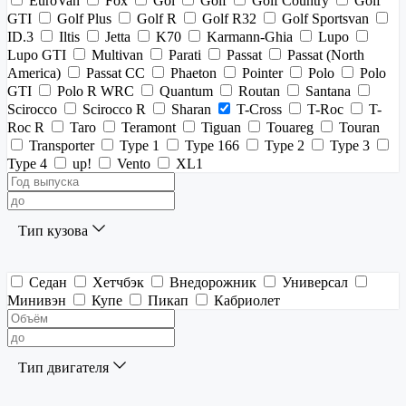
EuroVan
Fox
Gol
Golf
Golf Country
Golf
GTI
Golf Plus
Golf R
Golf R32
Golf Sportsvan
ID.3
Iltis
Jetta
K70
Karmann-Ghia
Lupo
Lupo GTI
Multivan
Parati
Passat
Passat (North
America)
Passat CC
Phaeton
Pointer
Polo
Polo
GTI
Polo R WRC
Quantum
Routan
Santana
Scirocco
Scirocco R
Sharan
T-Cross
T-Roc
T-
Roc R
Taro
Teramont
Tiguan
Touareg
Touran
Transporter
Type 1
Type 166
Type 2
Type 3
Type 4
up!
Vento
XL1
Тип кузова
Седан
Хетчбэк
Внедорожник
Универсал
Минивэн
Купе
Пикап
Кабриолет
Тип двигателя