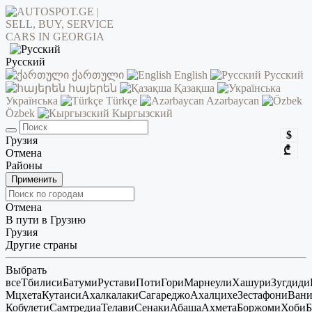
Русский
ქართული
English
Русский
հայերեն
Қазақша
Українська
Türkçe
Azərbaycan
Özbek
Кыргызский
$
Грузия
₾
Отмена
Районы
Применить
Отмена
В пути в Грузию
Грузия
Другие страны
Выбрать
все
Тбилиси
Батуми
Рустави
Поти
Гори
Марнеули
Хашури
Зугдиди
Мцхета
Кутаиси
Ахалкалаки
Сагареджо
Ахалцихе
Зестафони
Ван
Кобулети
Самтредиа
Телави
Сенаки
Абаша
Ахмета
Боржоми
Хоби
Б