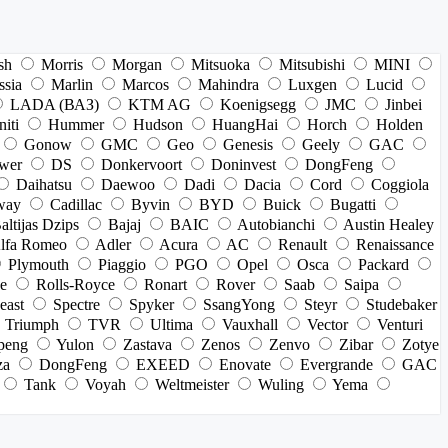
sh
Morris
Morgan
Mitsuoka
Mitsubishi
MINI
ssia
Marlin
Marcos
Mahindra
Luxgen
Lucid
LADA (ВАЗ)
KTM AG
Koenigsegg
JMC
Jinbei
niti
Hummer
Hudson
HuangHai
Horch
Holden
Gonow
GMC
Geo
Genesis
Geely
GAC
wer
DS
Donkervoort
Doninvest
DongFeng
Daihatsu
Daewoo
Dadi
Dacia
Cord
Coggiola
way
Cadillac
Byvin
BYD
Buick
Bugatti
altijas Dzips
Bajaj
BAIC
Autobianchi
Austin Healey
lfa Romeo
Adler
Acura
AC
Renault
Renaissance
Plymouth
Piaggio
PGO
Opel
Osca
Packard
e
Rolls-Royce
Ronart
Rover
Saab
Saipa
east
Spectre
Spyker
SsangYong
Steyr
Studebaker
Triumph
TVR
Ultima
Vauxhall
Vector
Venturi
peng
Yulon
Zastava
Zenos
Zenvo
Zibar
Zotye
za
DongFeng
EXEED
Enovate
Evergrande
GAC
Tank
Voyah
Weltmeister
Wuling
Yema