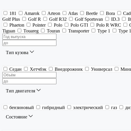
181
Amarok
Arteon
Atlas
Beetle
Bora
Cad
Golf Plus
Golf R
Golf R32
Golf Sportsvan
ID.3
Il
Phaeton
Pointer
Polo
Polo GTI
Polo R WRC
Tiguan
Touareg
Touran
Transporter
Type 1
Type 
Тип кузова
Седан
Хетчбэк
Внедорожник
Универсал
Мин
Тип двигателя
бензиновый
гибридный
электрический
газ
ди
Состояние