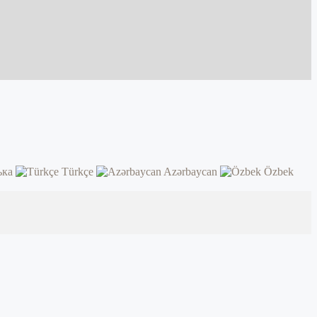
ька
Türkçe
Azərbaycan
Özbek