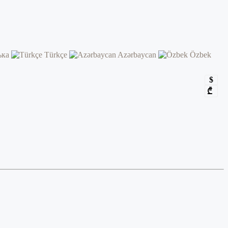
ька
Türkçe
Azərbaycan
Özbek
$
₾