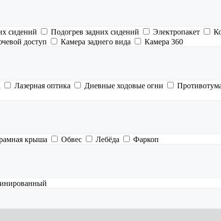
их сидений
Подогрев задних сидений
Электропакет
К
ючевой доступ
Камера заднего вида
Камера 360
а
Лазерная оптика
Дневные ходовые огни
Противотум
рамная крыша
Обвес
Лебёда
Фаркоп
инированный