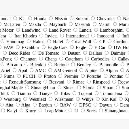
undai
Kia
Honda
Nissan
Subaru
Chevrolet
Na
McLaren
Mazda
Maybach
Maserati
Maruti
Maru
o Motor
Landwind
Land Rover
Lancia
Lamborghini
dera
Iran Khodro
Invicta
International
Innocenti
Infi
Hanomag
Haima
Hafei
Great Wall
GP
Gordon
FAW
Excalibur
Eagle Cars
Eagle
E-Car
DW Ho
e
Deco Rides
De Tomaso
Datsun
Dallara
Daimler
gFeng
Changan
Chana
Caterham
Carbodies
Calla
Bio auto
Bilenkin
Bertone
Bentley
Batmobile
B
Ariel
Apal
AMC
AM General
Alpine
Alpina
A
Puma
PUCH
Proton
Premier
Porsche
Pontiac
e
Renault Samsung
Rezvani
Rimac
Rinspeed
Roew
nghai Maple
ShuangHuan
Simca
Skoda
Smart
Sou
Think
Tianma
Tianye
Tofas
Trabant
Tramontana
Wartburg
Westfield
Wiesmann
Willys
Xin Kai
X
Aita
Alga
Baojun
BAW
DFSC
Dayun
Den
Kaiyi
Karry
Leap Motor
Li
Seres
Shuanghuan