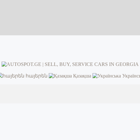
հայերեն
Қазақша
Українс