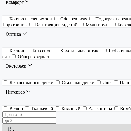
Комфорт
Контроль слепых зон
Обогрев руля
Подогрев передн
Парктроник
Вентиляция сидений
Мультируль
Бескл
Оптика
Ксенон
Биксенон
Хрустальная оптика
Led оптик
фар
Обогрев зеркал
Экстерьер
Легкосплавные диски
Стальные диски
Люк
Пано
Интерьер
Велюр
Тканьевый
Кожаный
Алькантара
Комб