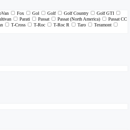
oVan
Fox
Gol
Golf
Golf Country
Golf GTI
ltivan
Parati
Passat
Passat (North America)
Passat CC
an
T-Cross
T-Roc
T-Roc R
Taro
Teramont