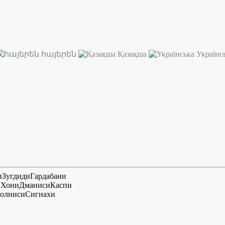
հայերեն
Қазақша
Українс
и
Зугдиди
Гардабани
и
Хони
Дманиси
Каспи
олниси
Сигнахи