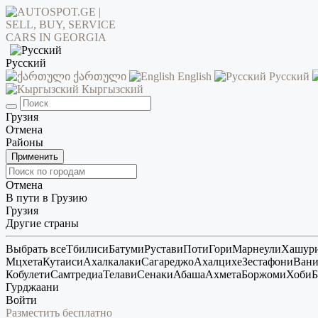
Русский
ქართული
English
Русский
Кыргызский
Грузия
Отмена
Районы
Применить
Отмена
В пути в Грузию
Грузия
Другие страны
Выбрать все
Тбилиси
Батуми
Рустави
Поти
Гори
Марнеули
Хашур
Мцхета
Кутаиси
Ахалкалаки
Сагареджо
Ахалцихе
Зестафони
Ван
Кобулети
Самтредиа
Телави
Сенаки
Абаша
Ахмета
Боржоми
Хоби
Б
Гурджаани
Войти
Разместить бесплатно