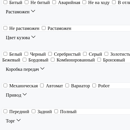
Битый
Не битый
Аварийная
Не на ходу
В отл
Растаможен
Не растаможен
Растаможен
Цвет кузова
Белый
Черный
Серебристый
Серый
Золотист
Бежевый
Бордовый
Комбинированный
Бронзовый
Коробка передач
Механическая
Автомат
Вариатор
Робот
Привод
Передний
Задний
Полный
Торг