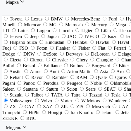
Марка
Toyota
Lexus
BMW
Mercedes-Benz
Ford
Hy
Minelli
Microcar
MG
Metrocab
Mercury
Mega
LTI
Lotus
Logem
Lincoln
Ligier
Lifan
Lieba
Jensen
Jeep
Jaguar
JAC
IVECO
Isuzu
Is
Hispano-Suiza
Hindustan
Heinkel
Hawtai
Haval
Fuqi
FSO
Foton
Flanker
Fisker
Fiat
Ferrari
Dodge
DKW
DeSoto
Derways
DeLorean
Delag
Cizeta
Citroen
Chrysler
Chery
Changhe
Chan
Bufori
Bristol
Brilliance
Brabus
Borgward
Bitter
Austin
Aurus
Audi
Aston Martin
Asia
Aro
Reliant
Ravon
Rambler
RAM
Qvale
Qoros
Pagani
Panoz
Perodua
Peugeot
Noble
Oldsmobil
Saleen
Santana
Saturn
Scion
Sears
SEAT
Sha
Suzuki
Talbot
TATA
Tatra
Tazzari
Tesla
Volkswagen
Volvo
Vortex
W Motors
Wanderer
ZX
GAZ
ZAZ
ZIL
ZIS
Moscvich
UAZ
Trumpchi
HiPhi
Hongqi
Iran Khodro
Jetour
Jetta
ZEEKR
ВИС
Модель