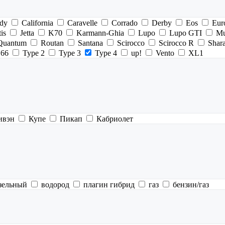
dy
California
Caravelle
Corrado
Derby
Eos
Eur
tis
Jetta
K70
Karmann-Ghia
Lupo
Lupo GTI
Mu
Quantum
Routan
Santana
Scirocco
Scirocco R
Shar
166
Type 2
Type 3
Type 4
up!
Vento
XL1
ивэн
Купе
Пикап
Кабриолет
зельный
водород
плагин гибрид
газ
бензин/газ