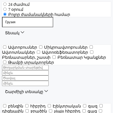
24 ժամում
7 օրում
Բոլոր ժամանակների համար
Տեսակ
Ավտոբուսներ
Միկրոավտոբուսներ
Ավտոտնակներ
Ավտոռեֆեռատորներ
Բեռնատարներ, շասսի
Բեռնատար Կցանքներ
Թամբի տրակտորներ
Շարժիչի տեսակը
բենզին
հիբրիդ
Էլեկտրական
գազ
դիզելային
ջրածին
plugin հիբրիդ
գազ