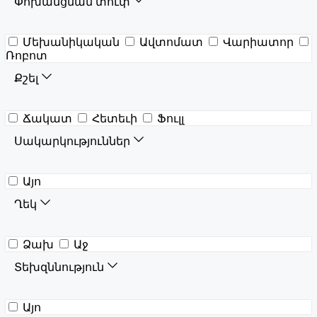
Փոխանցման տուփ
Մեխանիկական
Ավտոմատ
Վարիատոր
Ռոբոտ
Քշել
Ճակատ
Հետեւի
Ֆուլլ
Սակարկություններ
Այո
Ղեկ
Ձախ
Աջ
Տեխզննություն
Այո