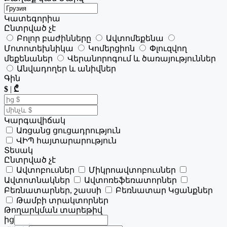
Կատեգորիա
Ընտրված չէ
Բոլոր բաժինները
Ավտոմեքենա
Մոտոտեխնիկա
Կոմերցիոն
Փլուզվող
մեքենաներ
Վերանորոգում և ծառայություններ
Անվադողեր և անիվներ
Գին
$
|
₾
Կարգավիճակ
Առցանց ցուցադրություն
ՎԻՊ հայտարարություն
Տեսակ
Ընտրված չէ
Ավտոբուսներ
Միկրոավտոբուսներ
Ավտոտնակներ
Ավտոռեֆեռատորներ
Բեռնատարներ, շասսի
Բեռնատար Կցանքներ
Թամբի տրակտորներ
Թողարկման տարեթիվ
ից