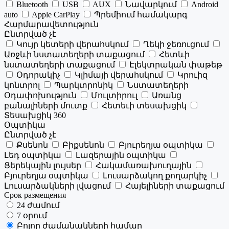
Bluetooth
USB
AUX
Նավարկում
Android
auto
Apple CarPlay
Պրեմիում համակարգ
Հարմարավետություն
Ընտրված չէ
Կույր կետերի վերահսկում
Ղեկի ջեռուցում
Առջևի նստատեղերի տաքացում
Հետևի
նստատեղերի տաքացում
Էլեկտրական փաթեթ
Օդորակիչ
Կլիմայի վերահսկում
Կրուիզ
կոնտրոլ
Պարկտրոնիկ
Նստատեղերի
Օդափոխություն
Մուլտիրուլ
Առանց
բանալիների մուտք
Հետեւի տեսախցիկ
Տեսախցիկ 360
Օպտիկա
Ընտրված չէ
Քսենոն
Բիքսենոն
Բյուրեղյա օպտիկա
Լեդ օպտիկա
Լազերային օպտիկա
Ցերեկային լույսեր
Հակամառախուղային
Բյուրեղյա օպտիկա
Լուսարձակող քողարկիչ
Լուսարձակների լվացում
Հայելիների տաքացում
Срок размещения
24 ժամում
7 օրում
Բոլոր ժամանակների համար