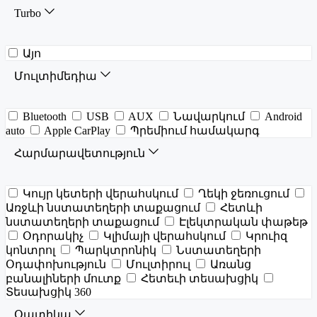
Turbo
Այո
Մուլտիմեդիա
Bluetooth
USB
AUX
Նավարկում
Android
auto
Apple CarPlay
Պրեմիում համակարգ
Հարմարավետություն
Կույր կետերի վերահսկում
Ղեկի ջեռուցում
Առջևի նստատեղերի տաքացում
Հետևի
նստատեղերի տաքացում
Էլեկտրական փաթեթ
Օդորակիչ
Կլիմայի վերահսկում
Կրուիզ
կոնտրոլ
Պարկտրոնիկ
Նստատեղերի
Օդափոխություն
Մուլտիրուլ
Առանց
բանալիների մուտք
Հետեւի տեսախցիկ
Տեսախցիկ 360
Օպտիկա