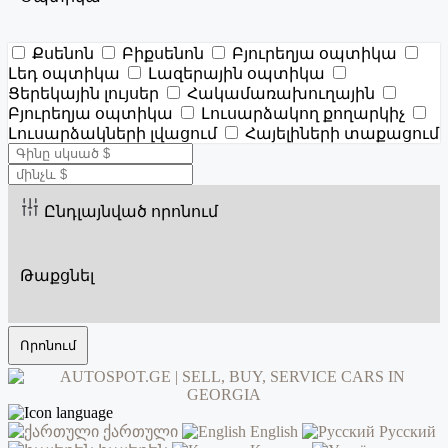
Քսենոն
Բիքսենոն
Բյուրեղյա օպտիկա
Լեդ օպտիկա
Լազերային օպտիկա
Ցերեկային լույսեր
Հակամառախուղային
Բյուրեղյա օպտիկա
Լուսարձակող քողարկիչ
Լուսարձակների լվացում
Հայելիների տաքացում
Ընդլայնված որոնում
Թաքցնել
Որոնում
ქართული
English
Русский