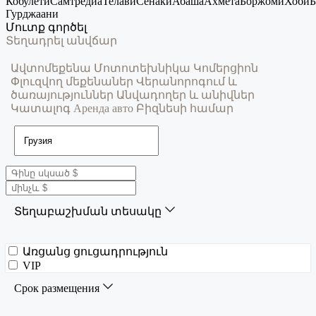
Кобулети
Самтредиа
Телави
Сенаки
Абаша
Ахмета
Боржоми
Хоби
Б
Гурджаани
Մուտք գործել
Տեղադրել անվճար
Ավտոմեքենա
Մոտոտեխնիկա
Կոմերցիոն
Փլուզվող մեքենաներ
Վերանորոգում և
ծառայություններ
Անվադողեր և անիվներ
Կատալոգ
Аренда авто
Բիզնեսի համար
Տեղաբաշխման տեսակը
Առցանց ցուցադրություն
VIP
Срок размещения