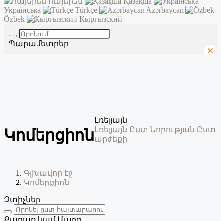
հայերեն
Қазақша
Українська
Türkçe
Azərbaycan
Özbek
Кыргызский
Պարամետրեր
Լռելյայն
Լռելյայն
Ըստ Նորության
Ըստ
Կոմերցիոն
արժեքի
Գլխավոր էջ
Կոմերցիոն
Զտիչներ
Քաղաք կամ Մարզ