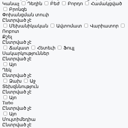
Կանաչ
Դեղին
Բեժ
Բորդո
Համակցված
Բրոնզե
Փոխանցման տուփ
Ընտրված չէ
Մեխանիկական
Ավտոմատ
Վարիատոր
Ռոբոտ
Քշել
Ընտրված չէ
Ճակատ
Հետեւի
Ֆուլլ
Սակարկություններ
Ընտրված չէ
Այո
Ղեկ
Ընտրված չէ
Ձախ
Աջ
Տեխզննություն
Ընտրված չէ
Այո
Turbo
Ընտրված չէ
Այո
Մուլտիմեդիա
Ընտրված չէ