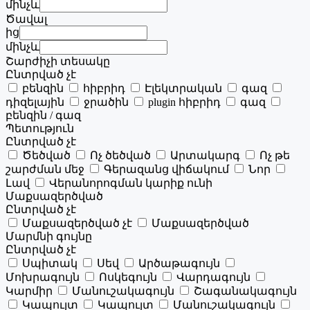
մինչև
Ծավալ
ից
մինչև
Շարժիչի տեսակը
Ընտրված չէ
բենզին
հիբրիդ
Էլեկտրական
գազ
դիզելային
ջրածին
plugin հիբրիդ
գազ
բենզին / գազ
Պետություն
Ընտրված չէ
Ծեծված
Ոչ ծեծված
Արտակարգ
Ոչ թե
շարժման մեջ
Գերազանց վիճակում
Նոր
Լավ
Վերանորոգման կարիք ունի
Մաքսազերծված
Ընտրված չէ
Մաքսազերծված չէ
Մաքսազերծված
Մարմնի գույնը
Ընտրված չէ
Սպիտակ
Սեվ
Արծաթագույն
Մոխրագույն
Ոսկեգույն
Վարդագույն
Կարմիր
Մանուշակագույն
Շագանակագույն
Կապույտ
Կապույտ
Մանուշակագույն