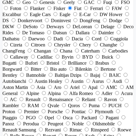
GMC
Geo
Genesis
Geely
GAC
Fuqi
FSO
Foton
Flanker
Fisker
Fiat
Ferrari
FAW
Excalibur
Eagle Cars
Eagle
E-Car
DW Hower
DS
Donkervoort
Doninvest
DongFeng
Dodge
DKW
DeSoto
Derways
DeLorean
Delage
Deco
Rides
De Tomaso
Datsun
Dallara
Daimler
Daihatsu
Daewoo
Dadi
Dacia
Cord
Coggiola
Cizeta
Citroen
Chrysler
Chery
Changhe
ChangFeng
Changan
Chana
Caterham
Carbodies
Callaway
Cadillac
Byvin
BYD
Buick
Bugatti
Bufori
Bristol
Brilliance
Brabus
Borgward
Bitter
Bio auto
Bilenkin
Bertone
Bentley
Batmobile
Baltijas Dzips
Bajaj
BAIC
Autobianchi
Austin Healey
Austin
Aurus
Audi
Aston Martin
Asia
Aro
Ariel
Apal
AMC
AM
General
Alpine
Alpina
Alfa Romeo
Adler
Acura
AC
Renault
Renaissance
Reliant
Ravon
Rambler
RAM
Qvale
Qoros
Puma
PUCH
Proton
Premier
Porsche
Pontiac
Plymouth
Piaggio
PGO
Opel
Osca
Packard
Pagani
Panoz
Perodua
Peugeot
Noble
Oldsmobile
Renault Samsung
Rezvani
Rimac
Rinspeed
Roewe
Rolls-Royce
Ronart
Rover
Saab
Saipa