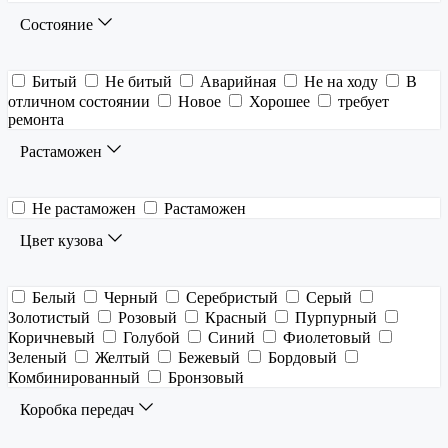
Состояние
Битый
Не битый
Аварийная
Не на ходу
В
отличном состоянии
Новое
Хорошее
требует
ремонта
Растаможен
Не растаможен
Растаможен
Цвет кузова
Белый
Черный
Серебристый
Серый
Золотистый
Розовый
Красный
Пурпурный
Коричневый
Голубой
Синий
Фиолетовый
Зеленый
Желтый
Бежевый
Бордовый
Комбинированный
Бронзовый
Коробка передач