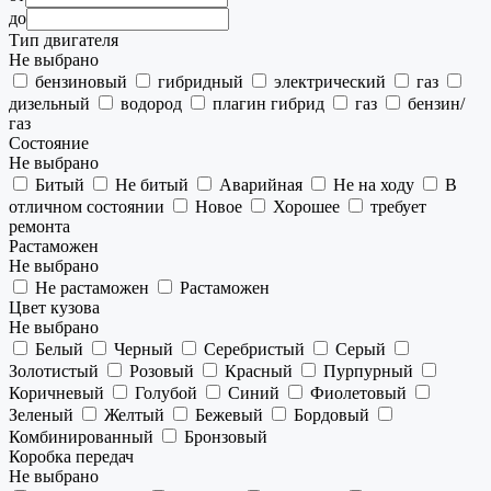
до
Тип двигателя
Не выбрано
бензиновый
гибридный
электрический
газ
дизельный
водород
плагин гибрид
газ
бензин/
газ
Состояние
Не выбрано
Битый
Не битый
Аварийная
Не на ходу
В
отличном состоянии
Новое
Хорошее
требует
ремонта
Растаможен
Не выбрано
Не растаможен
Растаможен
Цвет кузова
Не выбрано
Белый
Черный
Серебристый
Серый
Золотистый
Розовый
Красный
Пурпурный
Коричневый
Голубой
Синий
Фиолетовый
Зеленый
Желтый
Бежевый
Бордовый
Комбинированный
Бронзовый
Коробка передач
Не выбрано