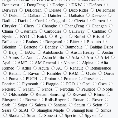
Doninvest
DongFeng
Dodge
DKW
DeSoto
Derways
DeLorean
Delage
Deco Rides
De Tomaso
Datsun
Dallara
Daimler
Daihatsu
Daewoo
Dadi
Dacia
Cord
Coggiola
Cizeta
Citroen
Chrysler
Chery
Changhe
ChangFeng
Changan
Chana
Caterham
Carbodies
Callaway
Cadillac
Byvin
BYD
Buick
Bugatti
Bufori
Bristol
Brilliance
Brabus
Borgward
Bitter
Bio auto
Bilenkin
Bertone
Bentley
Batmobile
Baltijas Dzips
Bajaj
BAIC
Autobianchi
Austin Healey
Austin
Aurus
Audi
Aston Martin
Asia
Aro
Ariel
Apal
AMC
AM General
Alpine
Alpina
Alfa
Romeo
Adler
Acura
AC
Renault
Renaissance
Reliant
Ravon
Rambler
RAM
Qvale
Qoros
Puma
PUCH
Proton
Premier
Porsche
Pontiac
Plymouth
Piaggio
PGO
Opel
Osca
Packard
Pagani
Panoz
Perodua
Peugeot
Noble
Oldsmobile
Renault Samsung
Rezvani
Rimac
Rinspeed
Roewe
Rolls-Royce
Ronart
Rover
Saab
Saipa
Saleen
Santana
Saturn
Scion
Sears
SEAT
Shanghai Maple
ShuangHuan
Simca
Skoda
Smart
Soueast
Spectre
Spyker