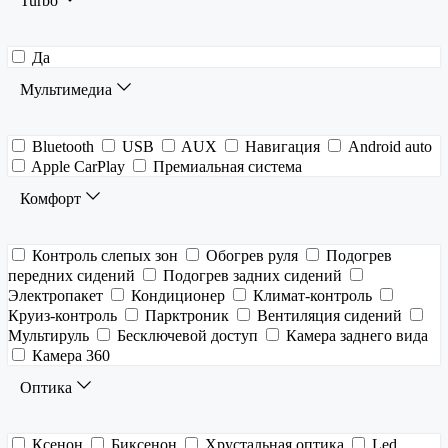
Turbo
Да
Мультимедиа
Bluetooth
USB
AUX
Навигация
Android auto
Apple CarPlay
Премиальная система
Комфорт
Контроль слепых зон
Обогрев руля
Подогрев
передних сидений
Подогрев задних сидений
Электропакет
Кондиционер
Климат-контроль
Круиз-контроль
Парктроник
Вентиляция сидений
Мультируль
Бесключевой доступ
Камера заднего вида
Камера 360
Оптика
Ксенон
Биксенон
Хрустальная оптика
Led