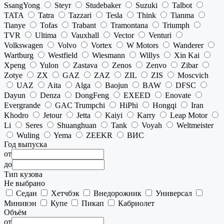
SsangYong
Steyr
Studebaker
Suzuki
Talbot
TATA
Tatra
Tazzari
Tesla
Think
Tianma
Tianye
Tofas
Trabant
Tramontana
Triumph
TVR
Ultima
Vauxhall
Vector
Venturi
Volkswagen
Volvo
Vortex
W Motors
Wanderer
Wartburg
Westfield
Wiesmann
Willys
Xin Kai
Xpeng
Yulon
Zastava
Zenos
Zenvo
Zibar
Zotye
ZX
GAZ
ZAZ
ZIL
ZIS
Moscvich
UAZ
Aita
Alga
Baojun
BAW
DFSC
Dayun
Denza
DongFeng
EXEED
Enovate
Evergrande
GAC Trumpchi
HiPhi
Hongqi
Iran
Khodro
Jetour
Jetta
Kaiyi
Karry
Leap Motor
Li
Seres
Shuanghuan
Tank
Voyah
Weltmeister
Wuling
Yema
ZEEKR
ВИС
Год выпуска
от
до
Тип кузова
Не выбрано
Седан
Хетчбэк
Внедорожник
Универсал
Минивэн
Купе
Пикап
Кабриолет
Объём
от