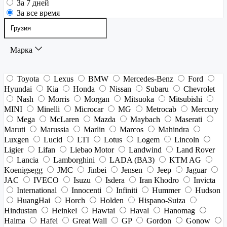
За 7 дней
За все время
Марка
Toyota
Lexus
BMW
Mercedes-Benz
Ford
Hyundai
Kia
Honda
Nissan
Subaru
Chevrolet
Nash
Morris
Morgan
Mitsuoka
Mitsubishi
MINI
Minelli
Microcar
MG
Metrocab
Mercury
Mega
McLaren
Mazda
Maybach
Maserati
Maruti
Marussia
Marlin
Marcos
Mahindra
Luxgen
Lucid
LTI
Lotus
Logem
Lincoln
Ligier
Lifan
Liebao Motor
Landwind
Land Rover
Lancia
Lamborghini
LADA (ВАЗ)
KTM AG
Koenigsegg
JMC
Jinbei
Jensen
Jeep
Jaguar
JAC
IVECO
Isuzu
Isdera
Iran Khodro
Invicta
International
Innocenti
Infiniti
Hummer
Hudson
HuangHai
Horch
Holden
Hispano-Suiza
Hindustan
Heinkel
Hawtai
Haval
Hanomag
Haima
Hafei
Great Wall
GP
Gordon
Gonow