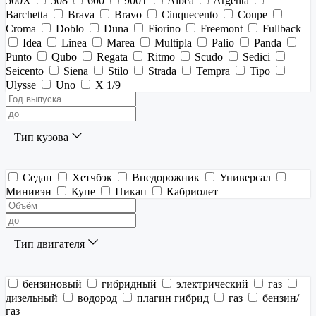
500X
508
600
900T
Albea
Argenta
Barchetta
Brava
Bravo
Cinquecento
Coupe
Croma
Doblo
Duna
Fiorino
Freemont
Fullback
Idea
Linea
Marea
Multipla
Palio
Panda
Punto
Qubo
Regata
Ritmo
Scudo
Sedici
Seicento
Siena
Stilo
Strada
Tempra
Tipo
Ulysse
Uno
X 1/9
Тип кузова
Седан
Хетчбэк
Внедорожник
Универсал
Минивэн
Купе
Пикап
Кабриолет
Тип двигателя
бензиновый
гибридный
электрический
газ
дизельный
водород
плагин гибрид
газ
бензин/
газ