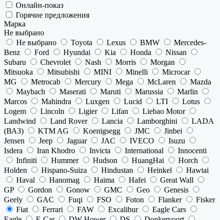
Онлайн-показ
Горячие предложения
Марка
Не выбрано
Не выбрано
Toyota
Lexus
BMW
Mercedes-
Benz
Ford
Hyundai
Kia
Honda
Nissan
Subaru
Chevrolet
Nash
Morris
Morgan
Mitsuoka
Mitsubishi
MINI
Minelli
Microcar
MG
Metrocab
Mercury
Mega
McLaren
Mazda
Maybach
Maserati
Maruti
Marussia
Marlin
Marcos
Mahindra
Luxgen
Lucid
LTI
Lotus
Logem
Lincoln
Ligier
Lifan
Liebao Motor
Landwind
Land Rover
Lancia
Lamborghini
LADA
(ВАЗ)
KTM AG
Koenigsegg
JMC
Jinbei
Jensen
Jeep
Jaguar
JAC
IVECO
Isuzu
Isdera
Iran Khodro
Invicta
International
Innocenti
Infiniti
Hummer
Hudson
HuangHai
Horch
Holden
Hispano-Suiza
Hindustan
Heinkel
Hawtai
Haval
Hanomag
Haima
Hafei
Great Wall
GP
Gordon
Gonow
GMC
Geo
Genesis
Geely
GAC
Fuqi
FSO
Foton
Flanker
Fisker
Fiat
Ferrari
FAW
Excalibur
Eagle Cars
Eagle
E-Car
DW Hower
DS
Donkervoort