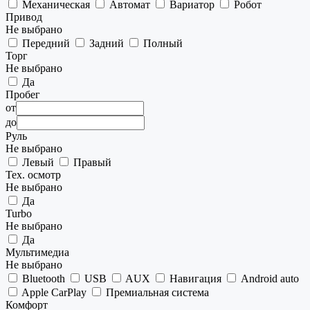
Механическая
Автомат
Вариатор
Робот
Привод
Не выбрано
Передний
Задний
Полный
Торг
Не выбрано
Да
Пробег
от
до
Руль
Не выбрано
Левый
Правый
Тех. осмотр
Не выбрано
Да
Turbo
Не выбрано
Да
Мультимедиа
Не выбрано
Bluetooth
USB
AUX
Навигация
Android auto
Apple CarPlay
Премиальная система
Комфорт