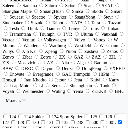
Saleen
Santana
Saturn
Scion
Sears
SEAT
Shanghai Maple
ShuangHuan
Simca
Skoda
Smart
Soueast
Spectre
Spyker
SsangYong
Steyr
Studebaker
Suzuki
Talbot
TATA
Tatra
Tazzari
Tesla
Think
Tianma
Tianye
Tofas
Trabant
Tramontana
Triumph
TVR
Ultima
Vauxhall
Vector
Venturi
Volkswagen
Volvo
Vortex
W
Motors
Wanderer
Wartburg
Westfield
Wiesmann
Willys
Xin Kai
Xpeng
Yulon
Zastava
Zenos
Zenvo
Zibar
Zotye
ZX
GAZ
ZAZ
ZIL
ZIS
Moscvich
UAZ
Aita
Alga
Baojun
BAW
DFSC
Dayun
Denza
DongFeng
EXEED
Enovate
Evergrande
GAC Trumpchi
HiPhi
Hongqi
Iran Khodro
Jetour
Jetta
Kaiyi
Karry
Leap Motor
Li
Seres
Shuanghuan
Tank
Voyah
Weltmeister
Wuling
Yema
ZEEKR
ВИС
Модель
124
124 Spider
124 Sport Spider
125
126
127
128
130
131
132
238
500
500L