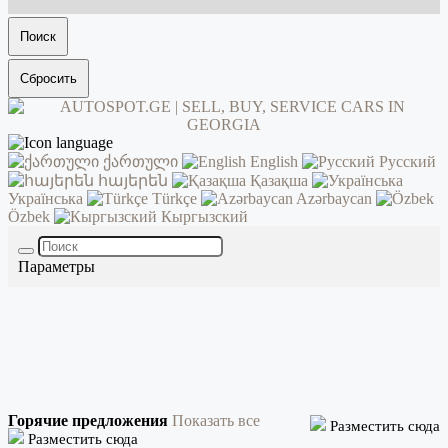
Поиск
Сбросить
ქართული
English
Русский
հայերեն
Қазақша
Українська
Türkçe
Azərbaycan
Özbek
Кыргызский
Параметры
Горячие предложения
Показать все
Разместить сюда
Разместить сюда