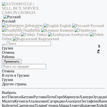
Русский
ქართული
English
Русский
հայերեն
Қазақша
Українська
Türkçe
Azərbaycan
Özbek
Кыргызский
$
Грузия
₾
Отмена
Районы
Применить
Отмена
В пути в Грузию
Грузия
Другие страны
Выбрать
все
Тбилиси
Батуми
Рустави
Поти
Гори
Марнеули
Хашури
Зугдиди
Мцхета
Кутаиси
Ахалкалаки
Сагареджо
Ахалцихе
Зестафони
Ван
Кобулети
Самтредиа
Телави
Сенаки
Абаша
Ахмета
Боржоми
Хоби
Б