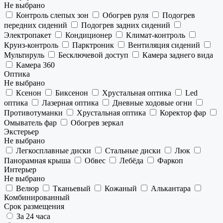
Не выбрано
Контроль слепых зон
Обогрев руля
Подогрев
передних сидений
Подогрев задних сидений
Электропакет
Кондиционер
Климат-контроль
Круиз-контроль
Парктроник
Вентиляция сидений
Мультируль
Бесключевой доступ
Камера заднего вида
Камера 360
Оптика
Не выбрано
Ксенон
Биксенон
Хрустальная оптика
Led
оптика
Лазерная оптика
Дневные ходовые огни
Противотуманки
Хрустальная оптика
Коректор фар
Омыватель фар
Обогрев зеркал
Экстерьер
Не выбрано
Легкосплавные диски
Стальные диски
Люк
Панорамная крыша
Обвес
Лебёда
Фаркоп
Интерьер
Не выбрано
Велюр
Тканьевый
Кожаный
Алькантара
Комбинированный
Срок размещения
За 24 часа