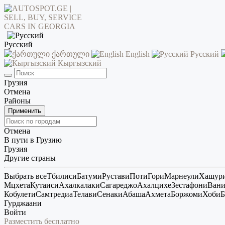
Русский
ქართული
English
Русский
Кыргызский
Грузия
Отмена
Районы
Применить
Отмена
В пути в Грузию
Грузия
Другие страны
Выбрать все
Тбилиси
Батуми
Рустави
Поти
Гори
Марнеули
Хашур
Мцхета
Кутаиси
Ахалкалаки
Сагареджо
Ахалцихе
Зестафони
Ван
Кобулети
Самтредиа
Телави
Сенаки
Абаша
Ахмета
Боржоми
Хоби
Б
Гурджаани
Войти
Разместить бесплатно