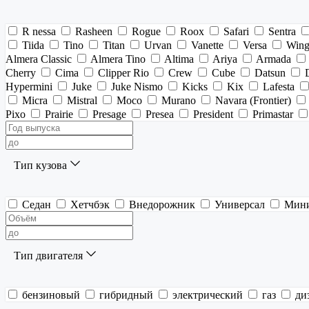
R nessa
Rasheen
Rogue
Roox
Safari
Sentra
Tiida
Tino
Titan
Urvan
Vanette
Versa
Wing
Almera Classic
Almera Tino
Altima
Ariya
Armada
Cherry
Cima
Clipper Rio
Crew
Cube
Datsun
Hypermini
Juke
Juke Nismo
Kicks
Kix
Lafesta
Micra
Mistral
Moco
Murano
Navara (Frontier)
Pixo
Prairie
Presage
Presea
President
Primastar
Тип кузова
Седан
Хетчбэк
Внедорожник
Универсал
Мин
Тип двигателя
бензиновый
гибридный
электрический
газ
ди