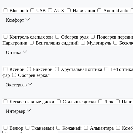
Bluetooth
USB
AUX
Навигация
Android auto
Комфорт
Контроль слепых зон
Обогрев руля
Подогрев передн
Парктроник
Вентиляция сидений
Мультируль
Бескл
Оптика
Ксенон
Биксенон
Хрустальная оптика
Led оптик
фар
Обогрев зеркал
Экстерьер
Легкосплавные диски
Стальные диски
Люк
Пано
Интерьер
Велюр
Тканьевый
Кожаный
Алькантара
Комб