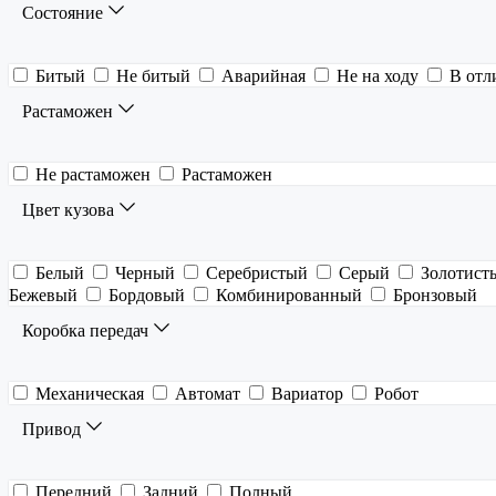
Состояние
Битый
Не битый
Аварийная
Не на ходу
В отл
Растаможен
Не растаможен
Растаможен
Цвет кузова
Белый
Черный
Серебристый
Серый
Золотист
Бежевый
Бордовый
Комбинированный
Бронзовый
Коробка передач
Механическая
Автомат
Вариатор
Робот
Привод
Передний
Задний
Полный