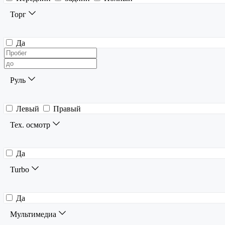
Торг
Да
Руль
Левый
Правый
Тех. осмотр
Да
Turbo
Да
Мультимедиа