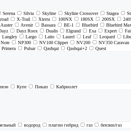
Serena
Silvia
Skyline
Skyline Crossover
Stagea
St
road
X-Trail
Xterra
100NX
180SX
200SX
240
Auster
Avenir
Bassara
BE-1
Bluebird
Bluebird Ma
Dayz
Dayz Roox
Dualis
Elgrand
Exa
Expert
Fai
Langley
Largo
Latio
Laurel
Leaf
Leopard
Libe
Note
NP300
NV100 Clipper
NV200
NV350 Caravan
Primera
Pulsar
Qashqai
Qashqai+2
Quest
ивэн
Купе
Пикап
Кабриолет
зельный
водород
плагин гибрид
газ
бензин/газ