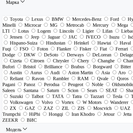
Марка
Toyota
Lexus
BMW
Mercedes-Benz
Ford
Hy
Minelli
Microcar
MG
Metrocab
Mercury
Mega
LTI
Lotus
Logem
Lincoln
Ligier
Lifan
Lieba
Jensen
Jeep
Jaguar
JAC
IVECO
Isuzu
Is
Hispano-Suiza
Hindustan
Heinkel
Hawtai
Haval
Fuqi
FSO
Foton
Flanker
Fisker
Fiat
Ferrari
Dodge
DKW
DeSoto
Derways
DeLorean
Delag
Cizeta
Citroen
Chrysler
Chery
Changhe
Chan
Bufori
Bristol
Brilliance
Brabus
Borgward
Bitter
Austin
Aurus
Audi
Aston Martin
Asia
Aro
Reliant
Ravon
Rambler
RAM
Qvale
Qoros
Pagani
Panoz
Perodua
Peugeot
Noble
Oldsmobil
Saleen
Santana
Saturn
Scion
Sears
SEAT
Sha
Suzuki
Talbot
TATA
Tatra
Tazzari
Tesla
Volkswagen
Volvo
Vortex
W Motors
Wanderer
ZX
GAZ
ZAZ
ZIL
ZIS
Moscvich
UAZ
Trumpchi
HiPhi
Hongqi
Iran Khodro
Jetour
Jetta
ZEEKR
ВИС
Модель