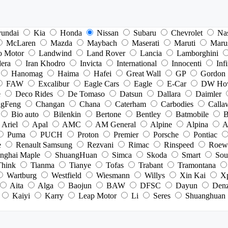
undai
Kia
Honda
Nissan
Subaru
Chevrolet
Na
McLaren
Mazda
Maybach
Maserati
Maruti
Maru
o Motor
Landwind
Land Rover
Lancia
Lamborghini
dera
Iran Khodro
Invicta
International
Innocenti
Infi
Hanomag
Haima
Hafei
Great Wall
GP
Gordon
FAW
Excalibur
Eagle Cars
Eagle
E-Car
DW Ho
e
Deco Rides
De Tomaso
Datsun
Dallara
Daimler
gFeng
Changan
Chana
Caterham
Carbodies
Calla
Bio auto
Bilenkin
Bertone
Bentley
Batmobile
B
Ariel
Apal
AMC
AM General
Alpine
Alpina
A
Puma
PUCH
Proton
Premier
Porsche
Pontiac
e
Renault Samsung
Rezvani
Rimac
Rinspeed
Roew
nghai Maple
ShuangHuan
Simca
Skoda
Smart
Sou
Think
Tianma
Tianye
Tofas
Trabant
Tramontana
Wartburg
Westfield
Wiesmann
Willys
Xin Kai
X
Aita
Alga
Baojun
BAW
DFSC
Dayun
Den
Kaiyi
Karry
Leap Motor
Li
Seres
Shuanghuan