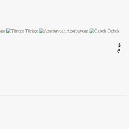
ька
Türkçe
Azərbaycan
Özbek
$
₾