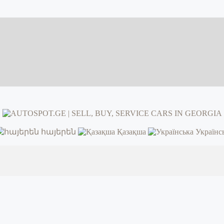
հայերեն
Қазақша
Українс