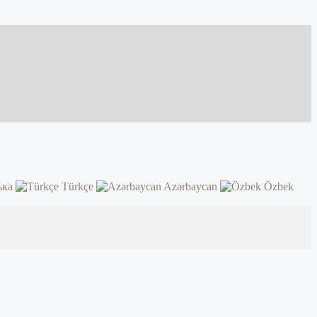
ька
Türkçe
Azərbaycan
Özbek