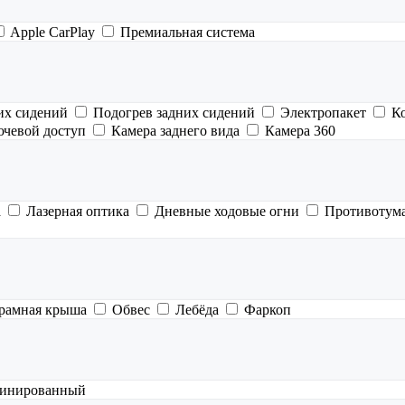
Apple CarPlay
Премиальная система
их сидений
Подогрев задних сидений
Электропакет
К
ючевой доступ
Камера заднего вида
Камера 360
а
Лазерная оптика
Дневные ходовые огни
Противотум
рамная крыша
Обвес
Лебёда
Фаркоп
инированный