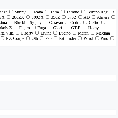
anza
Sunny
Teana
Terra
Terrano
Terrano Regulus
SX
280ZX
300ZX
350Z
370Z
AD
Almera
xima
Bluebird Sylphy
Caravan
Cedric
Cefiro
rlady Z
Figaro
Fuga
Gloria
GT-R
Homy
rta Villa
Liberty
Livina
Lucino
March
Maxima
NX Coupe
Otti
Pao
Pathfinder
Patrol
Pino