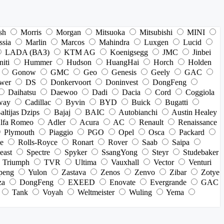
sh
Morris
Morgan
Mitsuoka
Mitsubishi
MINI
ssia
Marlin
Marcos
Mahindra
Luxgen
Lucid
LADA (ВАЗ)
KTM AG
Koenigsegg
JMC
Jinbei
niti
Hummer
Hudson
HuangHai
Horch
Holden
Gonow
GMC
Geo
Genesis
Geely
GAC
wer
DS
Donkervoort
Doninvest
DongFeng
Daihatsu
Daewoo
Dadi
Dacia
Cord
Coggiola
way
Cadillac
Byvin
BYD
Buick
Bugatti
altijas Dzips
Bajaj
BAIC
Autobianchi
Austin Healey
lfa Romeo
Adler
Acura
AC
Renault
Renaissance
Plymouth
Piaggio
PGO
Opel
Osca
Packard
e
Rolls-Royce
Ronart
Rover
Saab
Saipa
east
Spectre
Spyker
SsangYong
Steyr
Studebaker
Triumph
TVR
Ultima
Vauxhall
Vector
Venturi
peng
Yulon
Zastava
Zenos
Zenvo
Zibar
Zotye
za
DongFeng
EXEED
Enovate
Evergrande
GAC
Tank
Voyah
Weltmeister
Wuling
Yema