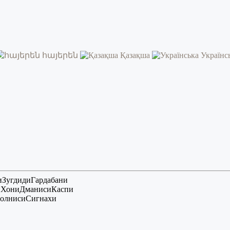
հայերեն
Қазақша
Українс
и
Зугдиди
Гардабани
и
Хони
Дманиси
Каспи
олниси
Сигнахи