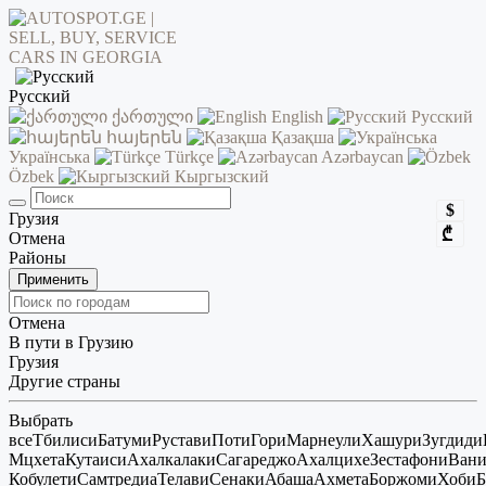
Русский
ქართული
English
Русский
հայերեն
Қазақша
Українська
Türkçe
Azərbaycan
Özbek
Кыргызский
$
Грузия
₾
Отмена
Районы
Применить
Отмена
В пути в Грузию
Грузия
Другие страны
Выбрать
все
Тбилиси
Батуми
Рустави
Поти
Гори
Марнеули
Хашури
Зугдиди
Мцхета
Кутаиси
Ахалкалаки
Сагареджо
Ахалцихе
Зестафони
Ван
Кобулети
Самтредиа
Телави
Сенаки
Абаша
Ахмета
Боржоми
Хоби
Б