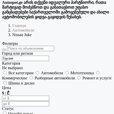
Autospot.ge არის თქვენი იდეალური პარტნიორი, რათა
მარტივად მოძებნოთ და განათავსოთ უფასო
განცხადებები საქართველოში გამოყენებული და ახალი
ავტომობილების ყიდვა-გაყიდვის შესახებ.
Главная
Автомобили
Nissan Juke
Фильтры
Город или регион
Категория
Не выбрано
Все категории
Автомобили
Мототехника
Коммерческие
Разборные автомобили
Ремонт и услуги
Шины и диски
Цена
$
|
₾
Статус
Онлайн-показ