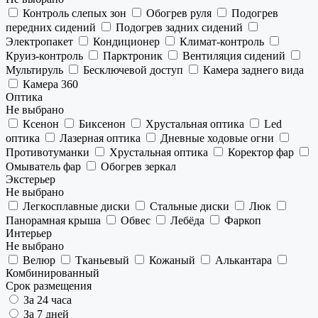
Контроль слепых зон
Обогрев руля
Подогрев
передних сидений
Подогрев задних сидений
Электропакет
Кондиционер
Климат-контроль
Круиз-контроль
Парктроник
Вентиляция сидений
Мультируль
Бесключевой доступ
Камера заднего вида
Камера 360
Оптика
Не выбрано
Ксенон
Биксенон
Хрустальная оптика
Led
оптика
Лазерная оптика
Дневные ходовые огни
Противотуманки
Хрустальная оптика
Коректор фар
Омыватель фар
Обогрев зеркал
Экстерьер
Не выбрано
Легкосплавные диски
Стальные диски
Люк
Панорамная крыша
Обвес
Лебёда
Фаркоп
Интерьер
Не выбрано
Велюр
Тканьевый
Кожаный
Алькантара
Комбинированный
Срок размещения
За 24 часа
За 7 дней