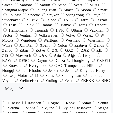
Saleen
Santana
Saturn
Scion
Sears
SEAT
Shanghai Maple
ShuangHuan
Simca
Skoda
Smart
Soueast
Spectre
Spyker
SsangYong
Steyr
Studebaker
Suzuki
Talbot
TATA
Tatra
Tazzari
Tesla
Think
Tianma
Tianye
Tofas
Trabant
Tramontana
Triumph
TVR
Ultima
Vauxhall
Vector
Venturi
Volkswagen
Volvo
Vortex
W
Motors
Wanderer
Wartburg
Westfield
Wiesmann
Willys
Xin Kai
Xpeng
Yulon
Zastava
Zenos
Zenvo
Zibar
Zotye
ZX
GAZ
ZAZ
ZIL
ZIS
Moscvich
UAZ
Aita
Alga
Baojun
BAW
DFSC
Dayun
Denza
DongFeng
EXEED
Enovate
Evergrande
GAC Trumpchi
HiPhi
Hongqi
Iran Khodro
Jetour
Jetta
Kaiyi
Karry
Leap Motor
Li
Seres
Shuanghuan
Tank
Voyah
Weltmeister
Wuling
Yema
ZEEKR
ВИС
Модель
R nessa
Rasheen
Rogue
Roox
Safari
Sentra
Serena
Silvia
Skyline
Skyline Crossover
Stagea