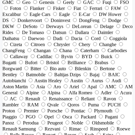
GMC
Geo
Genesis
Geely
GAC
Fuqi
FSO
Foton
Flanker
Fisker
Fiat
Ferrari
FAW
Excalibur
Eagle Cars
Eagle
E-Car
DW Hower
DS
Donkervoort
Doninvest
DongFeng
Dodge
DKW
DeSoto
Derways
DeLorean
Delage
Deco
Rides
De Tomaso
Datsun
Dallara
Daimler
Daihatsu
Daewoo
Dadi
Dacia
Cord
Coggiola
Cizeta
Citroen
Chrysler
Chery
Changhe
ChangFeng
Changan
Chana
Caterham
Carbodies
Callaway
Cadillac
Byvin
BYD
Buick
Bugatti
Bufori
Bristol
Brilliance
Brabus
Borgward
Bitter
Bio auto
Bilenkin
Bertone
Bentley
Batmobile
Baltijas Dzips
Bajaj
BAIC
Autobianchi
Austin Healey
Austin
Aurus
Audi
Aston Martin
Asia
Aro
Ariel
Apal
AMC
AM
General
Alpine
Alpina
Alfa Romeo
Adler
Acura
AC
Renault
Renaissance
Reliant
Ravon
Rambler
RAM
Qvale
Qoros
Puma
PUCH
Proton
Premier
Porsche
Pontiac
Plymouth
Piaggio
PGO
Opel
Osca
Packard
Pagani
Panoz
Perodua
Peugeot
Noble
Oldsmobile
Renault Samsung
Rezvani
Rimac
Rinspeed
Roewe
Rolls-Royce
Ronart
Rover
Saab
Saipa