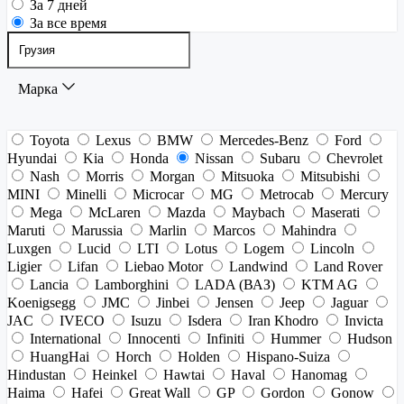
За 7 дней
За все время
Марка
Toyota
Lexus
BMW
Mercedes-Benz
Ford
Hyundai
Kia
Honda
Nissan
Subaru
Chevrolet
Nash
Morris
Morgan
Mitsuoka
Mitsubishi
MINI
Minelli
Microcar
MG
Metrocab
Mercury
Mega
McLaren
Mazda
Maybach
Maserati
Maruti
Marussia
Marlin
Marcos
Mahindra
Luxgen
Lucid
LTI
Lotus
Logem
Lincoln
Ligier
Lifan
Liebao Motor
Landwind
Land Rover
Lancia
Lamborghini
LADA (ВАЗ)
KTM AG
Koenigsegg
JMC
Jinbei
Jensen
Jeep
Jaguar
JAC
IVECO
Isuzu
Isdera
Iran Khodro
Invicta
International
Innocenti
Infiniti
Hummer
Hudson
HuangHai
Horch
Holden
Hispano-Suiza
Hindustan
Heinkel
Hawtai
Haval
Hanomag
Haima
Hafei
Great Wall
GP
Gordon
Gonow