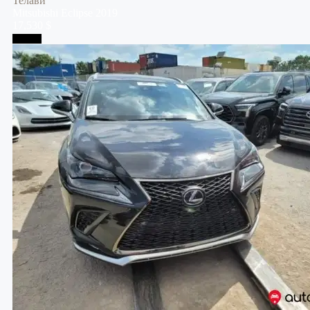
Телави
Mitsubishi
Eclipse
2019
17,530 $
Тбилиси