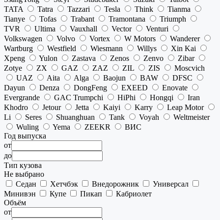
TATA
Tatra
Tazzari
Tesla
Think
Tianma
Tianye
Tofas
Trabant
Tramontana
Triumph
TVR
Ultima
Vauxhall
Vector
Venturi
Volkswagen
Volvo
Vortex
W Motors
Wanderer
Wartburg
Westfield
Wiesmann
Willys
Xin Kai
Xpeng
Yulon
Zastava
Zenos
Zenvo
Zibar
Zotye
ZX
GAZ
ZAZ
ZIL
ZIS
Moscvich
UAZ
Aita
Alga
Baojun
BAW
DFSC
Dayun
Denza
DongFeng
EXEED
Enovate
Evergrande
GAC Trumpchi
HiPhi
Hongqi
Iran
Khodro
Jetour
Jetta
Kaiyi
Karry
Leap Motor
Li
Seres
Shuanghuan
Tank
Voyah
Weltmeister
Wuling
Yema
ZEEKR
ВИС
Год выпуска
от
до
Тип кузова
Не выбрано
Седан
Хетчбэк
Внедорожник
Универсал
Минивэн
Купе
Пикап
Кабриолет
Объём
от