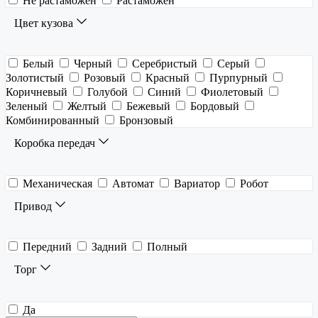
Не растаможен
Растаможен
Цвет кузова
Белый
Черный
Серебристый
Серый
Золотистый
Розовый
Красный
Пурпурный
Коричневый
Голубой
Синий
Фиолетовый
Зеленый
Желтый
Бежевый
Бордовый
Комбинированный
Бронзовый
Коробка передач
Механическая
Автомат
Вариатор
Робот
Привод
Передний
Задний
Полный
Торг
Да