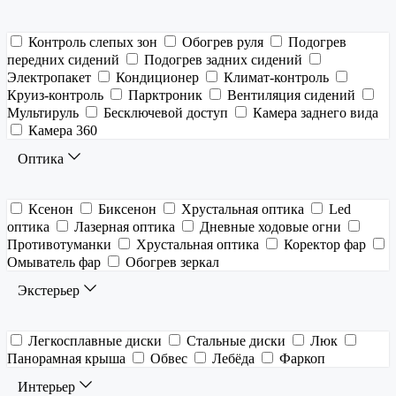
Контроль слепых зон
Обогрев руля
Подогрев
передних сидений
Подогрев задних сидений
Электропакет
Кондиционер
Климат-контроль
Круиз-контроль
Парктроник
Вентиляция сидений
Мультируль
Бесключевой доступ
Камера заднего вида
Камера 360
Оптика
Ксенон
Биксенон
Хрустальная оптика
Led
оптика
Лазерная оптика
Дневные ходовые огни
Противотуманки
Хрустальная оптика
Коректор фар
Омыватель фар
Обогрев зеркал
Экстерьер
Легкосплавные диски
Стальные диски
Люк
Панорамная крыша
Обвес
Лебёда
Фаркоп
Интерьер