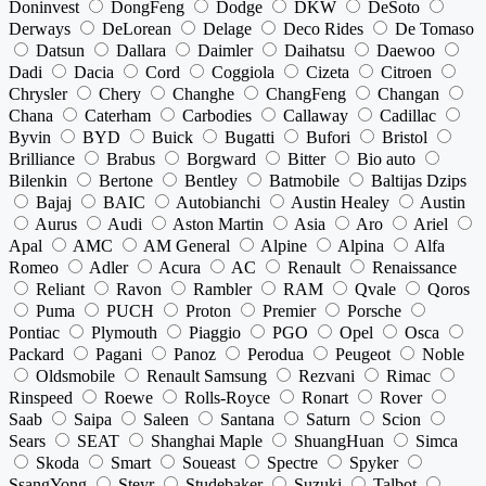
Doninvest
DongFeng
Dodge
DKW
DeSoto
Derways
DeLorean
Delage
Deco Rides
De Tomaso
Datsun
Dallara
Daimler
Daihatsu
Daewoo
Dadi
Dacia
Cord
Coggiola
Cizeta
Citroen
Chrysler
Chery
Changhe
ChangFeng
Changan
Chana
Caterham
Carbodies
Callaway
Cadillac
Byvin
BYD
Buick
Bugatti
Bufori
Bristol
Brilliance
Brabus
Borgward
Bitter
Bio auto
Bilenkin
Bertone
Bentley
Batmobile
Baltijas Dzips
Bajaj
BAIC
Autobianchi
Austin Healey
Austin
Aurus
Audi
Aston Martin
Asia
Aro
Ariel
Apal
AMC
AM General
Alpine
Alpina
Alfa
Romeo
Adler
Acura
AC
Renault
Renaissance
Reliant
Ravon
Rambler
RAM
Qvale
Qoros
Puma
PUCH
Proton
Premier
Porsche
Pontiac
Plymouth
Piaggio
PGO
Opel
Osca
Packard
Pagani
Panoz
Perodua
Peugeot
Noble
Oldsmobile
Renault Samsung
Rezvani
Rimac
Rinspeed
Roewe
Rolls-Royce
Ronart
Rover
Saab
Saipa
Saleen
Santana
Saturn
Scion
Sears
SEAT
Shanghai Maple
ShuangHuan
Simca
Skoda
Smart
Soueast
Spectre
Spyker
SsangYong
Steyr
Studebaker
Suzuki
Talbot