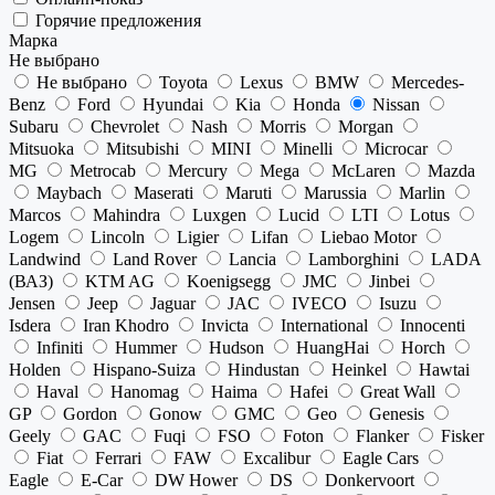
Горячие предложения
Марка
Не выбрано
Не выбрано
Toyota
Lexus
BMW
Mercedes-
Benz
Ford
Hyundai
Kia
Honda
Nissan
Subaru
Chevrolet
Nash
Morris
Morgan
Mitsuoka
Mitsubishi
MINI
Minelli
Microcar
MG
Metrocab
Mercury
Mega
McLaren
Mazda
Maybach
Maserati
Maruti
Marussia
Marlin
Marcos
Mahindra
Luxgen
Lucid
LTI
Lotus
Logem
Lincoln
Ligier
Lifan
Liebao Motor
Landwind
Land Rover
Lancia
Lamborghini
LADA
(ВАЗ)
KTM AG
Koenigsegg
JMC
Jinbei
Jensen
Jeep
Jaguar
JAC
IVECO
Isuzu
Isdera
Iran Khodro
Invicta
International
Innocenti
Infiniti
Hummer
Hudson
HuangHai
Horch
Holden
Hispano-Suiza
Hindustan
Heinkel
Hawtai
Haval
Hanomag
Haima
Hafei
Great Wall
GP
Gordon
Gonow
GMC
Geo
Genesis
Geely
GAC
Fuqi
FSO
Foton
Flanker
Fisker
Fiat
Ferrari
FAW
Excalibur
Eagle Cars
Eagle
E-Car
DW Hower
DS
Donkervoort