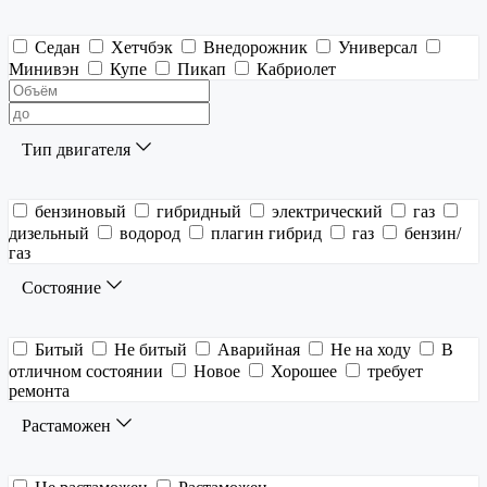
Седан
Хетчбэк
Внедорожник
Универсал
Минивэн
Купе
Пикап
Кабриолет
Тип двигателя
бензиновый
гибридный
электрический
газ
дизельный
водород
плагин гибрид
газ
бензин/
газ
Состояние
Битый
Не битый
Аварийная
Не на ходу
В
отличном состоянии
Новое
Хорошее
требует
ремонта
Растаможен