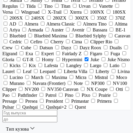
Stanza
Sunny
Teana
Terra
Terrano
Terrano
Regulus
Tiida
Tino
Titan
Urvan
Vanette
Versa
Wingroad
X-Trail
Xterra
100NX
180SX
200SX
240SX
280ZX
300ZX
350Z
370Z
AD
Almera
Almera Classic
Almera Tino
Altima
Ariya
Armada
Auster
Avenir
Bassara
BE-1
Bluebird
Bluebird Maxima
Bluebird Sylphy
Caravan
Cedric
Cefiro
Cherry
Cima
Clipper Rio
Crew
Cube
Datsun
Dayz
Dayz Roox
Dualis
Elgrand
Exa
Expert
Fairlady Z
Figaro
Fuga
Gloria
GT-R
Homy
Hypermini
Juke
Juke Nismo
Kicks
Kix
Lafesta
Langley
Largo
Latio
Laurel
Leaf
Leopard
Liberta Villa
Liberty
Livina
Lucino
March
Maxima
Micra
Mistral
Moco
Murano
Navara (Frontier)
Note
NP300
NV100
Clipper
NV200
NV350 Caravan
NX Coupe
Otti
Pao
Pathfinder
Patrol
Pino
Pixo
Prairie
Presage
Presea
President
Primastar
Primera
Pulsar
Qashqai
Qashqai+2
Quest
Тип кузова