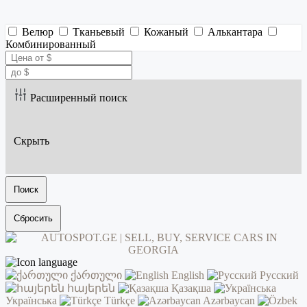
Велюр
Тканьевый
Кожаный
Алькантара
Комбинированный
Расширенный поиск
Скрыть
Поиск
Сбросить
ქართული
English
Русский
հայերեն
Қазақша
Українська
Türkçe
Azərbaycan