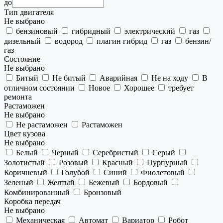
до
Тип двигателя
Не выбрано
бензиновый
гибридный
электрический
газ
дизельный
водород
плагин гибрид
газ
бензин/
газ
Состояние
Не выбрано
Битый
Не битый
Аварийная
Не на ходу
В
отличном состоянии
Новое
Хорошее
требует
ремонта
Растаможен
Не выбрано
Не растаможен
Растаможен
Цвет кузова
Не выбрано
Белый
Черный
Серебристый
Серый
Золотистый
Розовый
Красный
Пурпурный
Коричневый
Голубой
Синий
Фиолетовый
Зеленый
Желтый
Бежевый
Бордовый
Комбинированный
Бронзовый
Коробка передач
Не выбрано
Механическая
Автомат
Вариатор
Робот