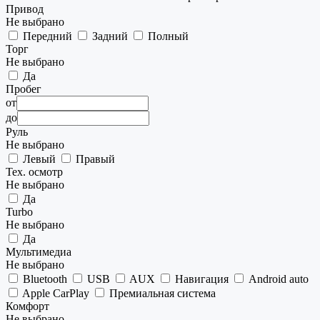
Привод
Не выбрано
Передний
Задний
Полный
Торг
Не выбрано
Да
Пробег
от
до
Руль
Не выбрано
Левый
Правый
Тех. осмотр
Не выбрано
Да
Turbo
Не выбрано
Да
Мультимедиа
Не выбрано
Bluetooth
USB
AUX
Навигация
Android auto
Apple CarPlay
Премиальная система
Комфорт
Не выбрано