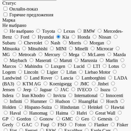
Статус
Онлайн-показ
Горячие предложения
Марка
Не выбрано
Не выбрано
Toyota
Lexus
BMW
Mercedes-
Benz
Ford
Hyundai
Kia
Honda
Nissan
Subaru
Chevrolet
Nash
Morris
Morgan
Mitsuoka
Mitsubishi
MINI
Minelli
Microcar
MG
Metrocab
Mercury
Mega
McLaren
Mazda
Maybach
Maserati
Maruti
Marussia
Marlin
Marcos
Mahindra
Luxgen
Lucid
LTI
Lotus
Logem
Lincoln
Ligier
Lifan
Liebao Motor
Landwind
Land Rover
Lancia
Lamborghini
LADA
(ВАЗ)
KTM AG
Koenigsegg
JMC
Jinbei
Jensen
Jeep
Jaguar
JAC
IVECO
Isuzu
Isdera
Iran Khodro
Invicta
International
Innocenti
Infiniti
Hummer
Hudson
HuangHai
Horch
Holden
Hispano-Suiza
Hindustan
Heinkel
Hawtai
Haval
Hanomag
Haima
Hafei
Great Wall
GP
Gordon
Gonow
GMC
Geo
Genesis
Geely
GAC
Fuqi
FSO
Foton
Flanker
Fisker
Fiat
Ferrari
FAW
Excalibur
Eagle Cars