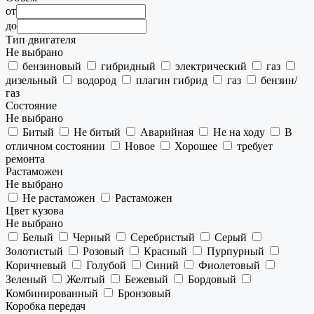
от
до
Тип двигателя
Не выбрано
бензиновый
гибридный
электрический
газ
дизельный
водород
плагин гибрид
газ
бензин/
газ
Состояние
Не выбрано
Битый
Не битый
Аварийная
Не на ходу
В
отличном состоянии
Новое
Хорошее
требует
ремонта
Растаможен
Не выбрано
Не растаможен
Растаможен
Цвет кузова
Не выбрано
Белый
Черный
Серебристый
Серый
Золотистый
Розовый
Красный
Пурпурный
Коричневый
Голубой
Синий
Фиолетовый
Зеленый
Желтый
Бежевый
Бордовый
Комбинированный
Бронзовый
Коробка передач