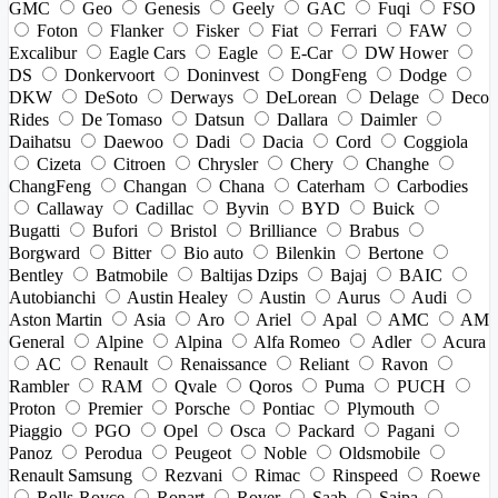
GMC
Geo
Genesis
Geely
GAC
Fuqi
FSO
Foton
Flanker
Fisker
Fiat
Ferrari
FAW
Excalibur
Eagle Cars
Eagle
E-Car
DW Hower
DS
Donkervoort
Doninvest
DongFeng
Dodge
DKW
DeSoto
Derways
DeLorean
Delage
Deco
Rides
De Tomaso
Datsun
Dallara
Daimler
Daihatsu
Daewoo
Dadi
Dacia
Cord
Coggiola
Cizeta
Citroen
Chrysler
Chery
Changhe
ChangFeng
Changan
Chana
Caterham
Carbodies
Callaway
Cadillac
Byvin
BYD
Buick
Bugatti
Bufori
Bristol
Brilliance
Brabus
Borgward
Bitter
Bio auto
Bilenkin
Bertone
Bentley
Batmobile
Baltijas Dzips
Bajaj
BAIC
Autobianchi
Austin Healey
Austin
Aurus
Audi
Aston Martin
Asia
Aro
Ariel
Apal
AMC
AM
General
Alpine
Alpina
Alfa Romeo
Adler
Acura
AC
Renault
Renaissance
Reliant
Ravon
Rambler
RAM
Qvale
Qoros
Puma
PUCH
Proton
Premier
Porsche
Pontiac
Plymouth
Piaggio
PGO
Opel
Osca
Packard
Pagani
Panoz
Perodua
Peugeot
Noble
Oldsmobile
Renault Samsung
Rezvani
Rimac
Rinspeed
Roewe
Rolls-Royce
Ronart
Rover
Saab
Saipa