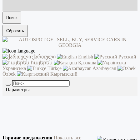
Поиск
Сбросить
ქართული
English
Русский
հայերեն
Қазақша
Українська
Türkçe
Azərbaycan
Özbek
Кыргызский
Параметры
Горячие предложения
Показать все
Разместить сюда