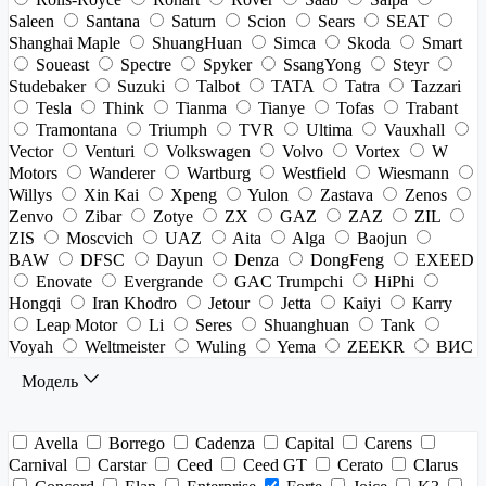
Saleen
Santana
Saturn
Scion
Sears
SEAT
Shanghai Maple
ShuangHuan
Simca
Skoda
Smart
Soueast
Spectre
Spyker
SsangYong
Steyr
Studebaker
Suzuki
Talbot
TATA
Tatra
Tazzari
Tesla
Think
Tianma
Tianye
Tofas
Trabant
Tramontana
Triumph
TVR
Ultima
Vauxhall
Vector
Venturi
Volkswagen
Volvo
Vortex
W
Motors
Wanderer
Wartburg
Westfield
Wiesmann
Willys
Xin Kai
Xpeng
Yulon
Zastava
Zenos
Zenvo
Zibar
Zotye
ZX
GAZ
ZAZ
ZIL
ZIS
Moscvich
UAZ
Aita
Alga
Baojun
BAW
DFSC
Dayun
Denza
DongFeng
EXEED
Enovate
Evergrande
GAC Trumpchi
HiPhi
Hongqi
Iran Khodro
Jetour
Jetta
Kaiyi
Karry
Leap Motor
Li
Seres
Shuanghuan
Tank
Voyah
Weltmeister
Wuling
Yema
ZEEKR
ВИС
Модель
Avella
Borrego
Cadenza
Capital
Carens
Carnival
Carstar
Ceed
Ceed GT
Cerato
Clarus