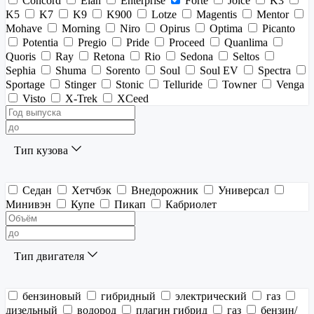
Concord
Elan
Enterprise
Forte
Joice
K3
K5
K7
K9
K900
Lotze
Magentis
Mentor
Mohave
Morning
Niro
Opirus
Optima
Picanto
Potentia
Pregio
Pride
Proceed
Quanlima
Quoris
Ray
Retona
Rio
Sedona
Seltos
Sephia
Shuma
Sorento
Soul
Soul EV
Spectra
Sportage
Stinger
Stonic
Telluride
Towner
Venga
Visto
X-Trek
XCeed
Тип кузова
Седан
Хетчбэк
Внедорожник
Универсал
Минивэн
Купе
Пикап
Кабриолет
Тип двигателя
бензиновый
гибридный
электрический
газ
дизельный
водород
плагин гибрид
газ
бензин/