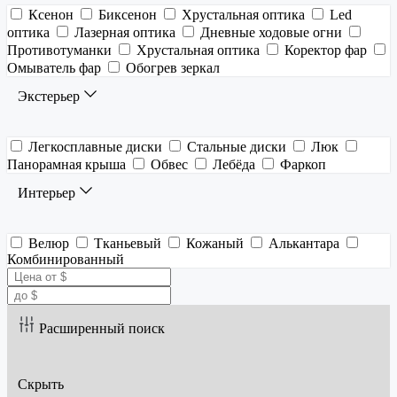
Ксенон
Биксенон
Хрустальная оптика
Led
оптика
Лазерная оптика
Дневные ходовые огни
Противотуманки
Хрустальная оптика
Коректор фар
Омыватель фар
Обогрев зеркал
Экстерьер
Легкосплавные диски
Стальные диски
Люк
Панорамная крыша
Обвес
Лебёда
Фаркоп
Интерьер
Велюр
Тканьевый
Кожаный
Алькантара
Комбинированный
Расширенный поиск
Скрыть