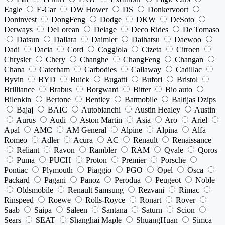
Eagle
E-Car
DW Hower
DS
Donkervoort
Doninvest
DongFeng
Dodge
DKW
DeSoto
Derways
DeLorean
Delage
Deco Rides
De Tomaso
Datsun
Dallara
Daimler
Daihatsu
Daewoo
Dadi
Dacia
Cord
Coggiola
Cizeta
Citroen
Chrysler
Chery
Changhe
ChangFeng
Changan
Chana
Caterham
Carbodies
Callaway
Cadillac
Byvin
BYD
Buick
Bugatti
Bufori
Bristol
Brilliance
Brabus
Borgward
Bitter
Bio auto
Bilenkin
Bertone
Bentley
Batmobile
Baltijas Dzips
Bajaj
BAIC
Autobianchi
Austin Healey
Austin
Aurus
Audi
Aston Martin
Asia
Aro
Ariel
Apal
AMC
AM General
Alpine
Alpina
Alfa
Romeo
Adler
Acura
AC
Renault
Renaissance
Reliant
Ravon
Rambler
RAM
Qvale
Qoros
Puma
PUCH
Proton
Premier
Porsche
Pontiac
Plymouth
Piaggio
PGO
Opel
Osca
Packard
Pagani
Panoz
Perodua
Peugeot
Noble
Oldsmobile
Renault Samsung
Rezvani
Rimac
Rinspeed
Roewe
Rolls-Royce
Ronart
Rover
Saab
Saipa
Saleen
Santana
Saturn
Scion
Sears
SEAT
Shanghai Maple
ShuangHuan
Simca