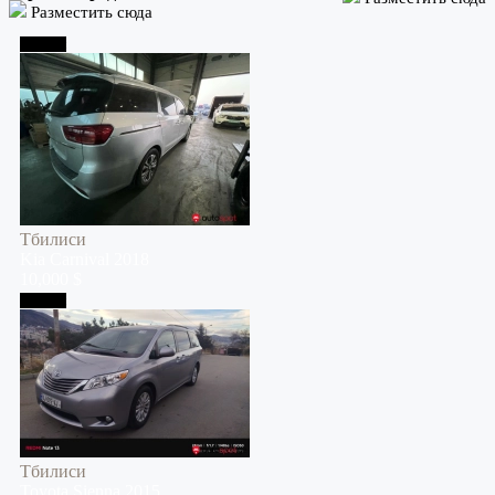
Разместить сюда
Тбилиси
Тбилиси
Kia
Carnival
2018
10,000 $
Тбилиси
Тбилиси
Toyota
Sienna
2015