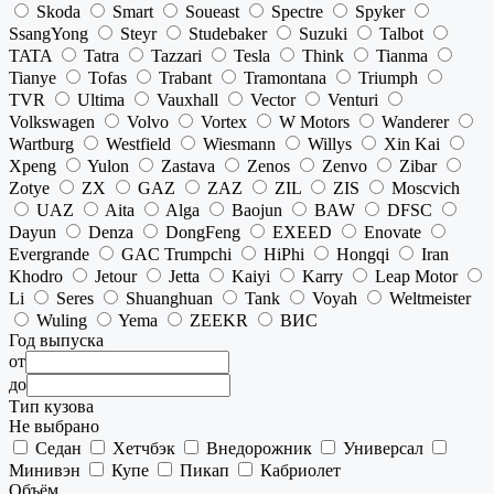
Skoda
Smart
Soueast
Spectre
Spyker
SsangYong
Steyr
Studebaker
Suzuki
Talbot
TATA
Tatra
Tazzari
Tesla
Think
Tianma
Tianye
Tofas
Trabant
Tramontana
Triumph
TVR
Ultima
Vauxhall
Vector
Venturi
Volkswagen
Volvo
Vortex
W Motors
Wanderer
Wartburg
Westfield
Wiesmann
Willys
Xin Kai
Xpeng
Yulon
Zastava
Zenos
Zenvo
Zibar
Zotye
ZX
GAZ
ZAZ
ZIL
ZIS
Moscvich
UAZ
Aita
Alga
Baojun
BAW
DFSC
Dayun
Denza
DongFeng
EXEED
Enovate
Evergrande
GAC Trumpchi
HiPhi
Hongqi
Iran
Khodro
Jetour
Jetta
Kaiyi
Karry
Leap Motor
Li
Seres
Shuanghuan
Tank
Voyah
Weltmeister
Wuling
Yema
ZEEKR
ВИС
Год выпуска
от
до
Тип кузова
Не выбрано
Седан
Хетчбэк
Внедорожник
Универсал
Минивэн
Купе
Пикап
Кабриолет
Объём