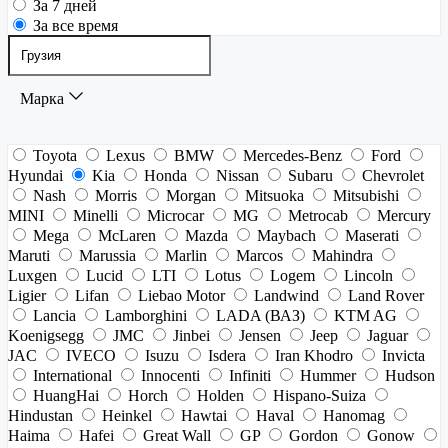
За 7 дней
За все время
Марка
Toyota
Lexus
BMW
Mercedes-Benz
Ford
Hyundai
Kia
Honda
Nissan
Subaru
Chevrolet
Nash
Morris
Morgan
Mitsuoka
Mitsubishi
MINI
Minelli
Microcar
MG
Metrocab
Mercury
Mega
McLaren
Mazda
Maybach
Maserati
Maruti
Marussia
Marlin
Marcos
Mahindra
Luxgen
Lucid
LTI
Lotus
Logem
Lincoln
Ligier
Lifan
Liebao Motor
Landwind
Land Rover
Lancia
Lamborghini
LADA (ВАЗ)
KTM AG
Koenigsegg
JMC
Jinbei
Jensen
Jeep
Jaguar
JAC
IVECO
Isuzu
Isdera
Iran Khodro
Invicta
International
Innocenti
Infiniti
Hummer
Hudson
HuangHai
Horch
Holden
Hispano-Suiza
Hindustan
Heinkel
Hawtai
Haval
Hanomag
Haima
Hafei
Great Wall
GP
Gordon
Gonow