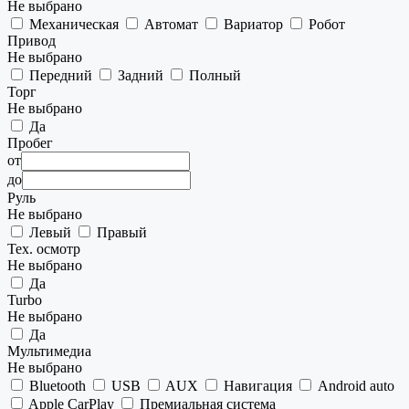
Не выбрано
Механическая
Автомат
Вариатор
Робот
Привод
Не выбрано
Передний
Задний
Полный
Торг
Не выбрано
Да
Пробег
от
до
Руль
Не выбрано
Левый
Правый
Тех. осмотр
Не выбрано
Да
Turbo
Не выбрано
Да
Мультимедиа
Не выбрано
Bluetooth
USB
AUX
Навигация
Android auto
Apple CarPlay
Премиальная система