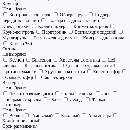
Комфорт
Не выбрано
Контроль слепых зон
Обогрев руля
Подогрев
передних сидений
Подогрев задних сидений
Электропакет
Кондиционер
Климат-контроль
Круиз-контроль
Парктроник
Вентиляция сидений
Мультируль
Бесключевой доступ
Камера заднего вида
Камера 360
Оптика
Не выбрано
Ксенон
Биксенон
Хрустальная оптика
Led
оптика
Лазерная оптика
Дневные ходовые огни
Противотуманки
Хрустальная оптика
Коректор фар
Омыватель фар
Обогрев зеркал
Экстерьер
Не выбрано
Легкосплавные диски
Стальные диски
Люк
Панорамная крыша
Обвес
Лебёда
Фаркоп
Интерьер
Не выбрано
Велюр
Тканьевый
Кожаный
Алькантара
Комбинированный
Срок размещения