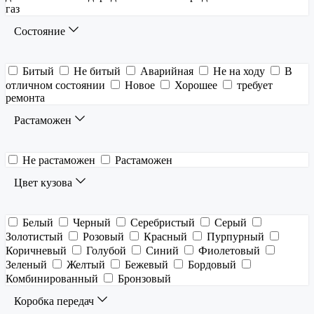
газ
Состояние
Битый
Не битый
Аварийная
Не на ходу
В
отличном состоянии
Новое
Хорошее
требует
ремонта
Растаможен
Не растаможен
Растаможен
Цвет кузова
Белый
Черный
Серебристый
Серый
Золотистый
Розовый
Красный
Пурпурный
Коричневый
Голубой
Синий
Фиолетовый
Зеленый
Желтый
Бежевый
Бордовый
Комбинированный
Бронзовый
Коробка передач