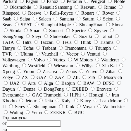
Packard
Pagani
Panoz
Perodua
Peugeot
Noble
Oldsmobile
Renault Samsung
Rezvani
Rimac
Rinspeed
Roewe
Rolls-Royce
Ronart
Rover
Saab
Saipa
Saleen
Santana
Saturn
Scion
Sears
SEAT
Shanghai Maple
ShuangHuan
Simca
Skoda
Smart
Soueast
Spectre
Spyker
SsangYong
Steyr
Studebaker
Suzuki
Talbot
TATA
Tatra
Tazzari
Tesla
Think
Tianma
Tianye
Tofas
Trabant
Tramontana
Triumph
TVR
Ultima
Vauxhall
Vector
Venturi
Volkswagen
Volvo
Vortex
W Motors
Wanderer
Wartburg
Westfield
Wiesmann
Willys
Xin Kai
Xpeng
Yulon
Zastava
Zenos
Zenvo
Zibar
Zotye
ZX
GAZ
ZAZ
ZIL
ZIS
Moscvich
UAZ
Aita
Alga
Baojun
BAW
DFSC
Dayun
Denza
DongFeng
EXEED
Enovate
Evergrande
GAC Trumpchi
HiPhi
Hongqi
Iran
Khodro
Jetour
Jetta
Kaiyi
Karry
Leap Motor
Li
Seres
Shuanghuan
Tank
Voyah
Weltmeister
Wuling
Yema
ZEEKR
ВИС
Год выпуска
от
до