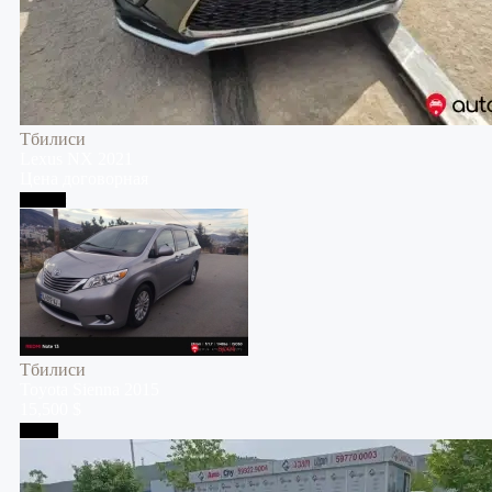
Тбилиси
Lexus
NX
2021
Цена договорная
Тбилиси
Тбилиси
Toyota
Sienna
2015
15,500 $
Телави