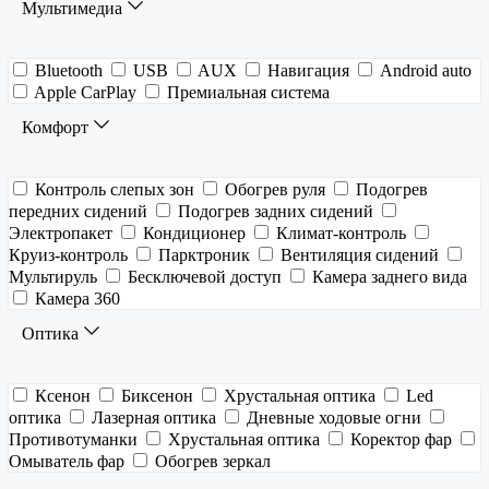
Мультимедиа
Bluetooth
USB
AUX
Навигация
Android auto
Apple CarPlay
Премиальная система
Комфорт
Контроль слепых зон
Обогрев руля
Подогрев
передних сидений
Подогрев задних сидений
Электропакет
Кондиционер
Климат-контроль
Круиз-контроль
Парктроник
Вентиляция сидений
Мультируль
Бесключевой доступ
Камера заднего вида
Камера 360
Оптика
Ксенон
Биксенон
Хрустальная оптика
Led
оптика
Лазерная оптика
Дневные ходовые огни
Противотуманки
Хрустальная оптика
Коректор фар
Омыватель фар
Обогрев зеркал