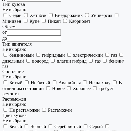
Тип кузова
Не выбрано
Седан
Хетчбэк
Внедорожник
Универсал
Минивэн
Купе
Пикап
Кабриолет
Объём
от
до
Тип двигателя
Не выбрано
бензиновый
гибридный
электрический
газ
дизельный
водород
плагин гибрид
газ
бензин/
газ
Состояние
Не выбрано
Битый
Не битый
Аварийная
Не на ходу
В
отличном состоянии
Новое
Хорошее
требует
ремонта
Растаможен
Не выбрано
Не растаможен
Растаможен
Цвет кузова
Не выбрано
Белый
Черный
Серебристый
Серый