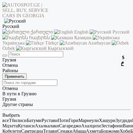
Русский
ქართული
English
Русский
հայերեն
Қазақша
Українська
Türkçe
Azərbaycan
Özbek
Кыргызский
$
Грузия
₾
Отмена
Районы
Применить
Отмена
В пути в Грузию
Грузия
Другие страны
Выбрать
все
Тбилиси
Батуми
Рустави
Поти
Гори
Марнеули
Хашури
Зугдиди
Мцхета
Кутаиси
Ахалкалаки
Сагареджо
Ахалцихе
Зестафони
Ван
Кобулети
Самтредиа
Телави
Сенаки
Абаша
Ахмета
Боржоми
Хоби
Б