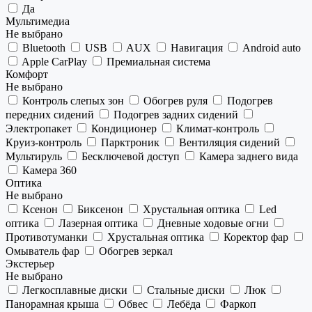
Да
Мультимедиа
Не выбрано
Bluetooth
USB
AUX
Навигация
Android auto
Apple CarPlay
Премиальная система
Комфорт
Не выбрано
Контроль слепых зон
Обогрев руля
Подогрев
передних сидений
Подогрев задних сидений
Электропакет
Кондиционер
Климат-контроль
Круиз-контроль
Парктроник
Вентиляция сидений
Мультируль
Бесключевой доступ
Камера заднего вида
Камера 360
Оптика
Не выбрано
Ксенон
Биксенон
Хрустальная оптика
Led
оптика
Лазерная оптика
Дневные ходовые огни
Противотуманки
Хрустальная оптика
Коректор фар
Омыватель фар
Обогрев зеркал
Экстерьер
Не выбрано
Легкосплавные диски
Стальные диски
Люк
Панорамная крыша
Обвес
Лебёда
Фаркоп