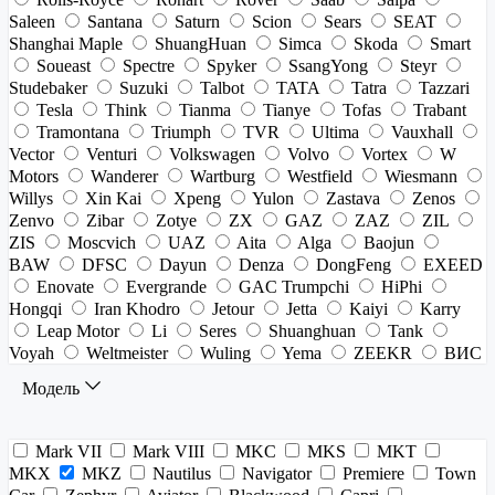
Saleen
Santana
Saturn
Scion
Sears
SEAT
Shanghai Maple
ShuangHuan
Simca
Skoda
Smart
Soueast
Spectre
Spyker
SsangYong
Steyr
Studebaker
Suzuki
Talbot
TATA
Tatra
Tazzari
Tesla
Think
Tianma
Tianye
Tofas
Trabant
Tramontana
Triumph
TVR
Ultima
Vauxhall
Vector
Venturi
Volkswagen
Volvo
Vortex
W
Motors
Wanderer
Wartburg
Westfield
Wiesmann
Willys
Xin Kai
Xpeng
Yulon
Zastava
Zenos
Zenvo
Zibar
Zotye
ZX
GAZ
ZAZ
ZIL
ZIS
Moscvich
UAZ
Aita
Alga
Baojun
BAW
DFSC
Dayun
Denza
DongFeng
EXEED
Enovate
Evergrande
GAC Trumpchi
HiPhi
Hongqi
Iran Khodro
Jetour
Jetta
Kaiyi
Karry
Leap Motor
Li
Seres
Shuanghuan
Tank
Voyah
Weltmeister
Wuling
Yema
ZEEKR
ВИС
Модель
Mark VII
Mark VIII
MKC
MKS
MKT
MKX
MKZ
Nautilus
Navigator
Premiere
Town