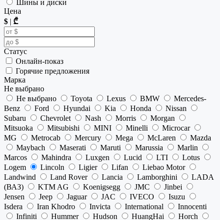
Шины и диски
Цена
$
|
₾
Статус
Онлайн-показ
Горячие предложения
Марка
Не выбрано
Не выбрано
Toyota
Lexus
BMW
Mercedes-
Benz
Ford
Hyundai
Kia
Honda
Nissan
Subaru
Chevrolet
Nash
Morris
Morgan
Mitsuoka
Mitsubishi
MINI
Minelli
Microcar
MG
Metrocab
Mercury
Mega
McLaren
Mazda
Maybach
Maserati
Maruti
Marussia
Marlin
Marcos
Mahindra
Luxgen
Lucid
LTI
Lotus
Logem
Lincoln
Ligier
Lifan
Liebao Motor
Landwind
Land Rover
Lancia
Lamborghini
LADA
(ВАЗ)
KTM AG
Koenigsegg
JMC
Jinbei
Jensen
Jeep
Jaguar
JAC
IVECO
Isuzu
Isdera
Iran Khodro
Invicta
International
Innocenti
Infiniti
Hummer
Hudson
HuangHai
Horch