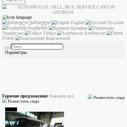
ქართული
English
Русский
հայերեն
Қазақша
Українська
Türkçe
Azərbaycan
Özbek
Кыргызский
Параметры
Горячие предложения
Показать все
Разместить сюда
Разместить сюда
Тбилиси