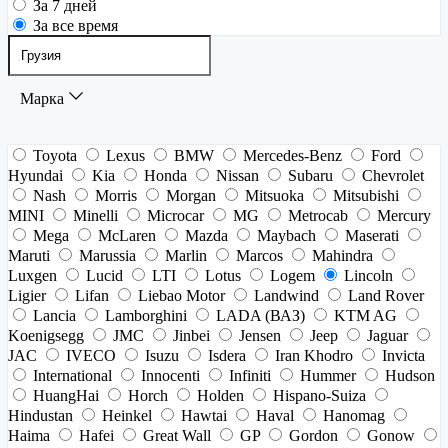
За 7 дней
За все время
Марка
Toyota
Lexus
BMW
Mercedes-Benz
Ford
Hyundai
Kia
Honda
Nissan
Subaru
Chevrolet
Nash
Morris
Morgan
Mitsuoka
Mitsubishi
MINI
Minelli
Microcar
MG
Metrocab
Mercury
Mega
McLaren
Mazda
Maybach
Maserati
Maruti
Marussia
Marlin
Marcos
Mahindra
Luxgen
Lucid
LTI
Lotus
Logem
Lincoln
Ligier
Lifan
Liebao Motor
Landwind
Land Rover
Lancia
Lamborghini
LADA (ВАЗ)
KTM AG
Koenigsegg
JMC
Jinbei
Jensen
Jeep
Jaguar
JAC
IVECO
Isuzu
Isdera
Iran Khodro
Invicta
International
Innocenti
Infiniti
Hummer
Hudson
HuangHai
Horch
Holden
Hispano-Suiza
Hindustan
Heinkel
Hawtai
Haval
Hanomag
Haima
Hafei
Great Wall
GP
Gordon
Gonow