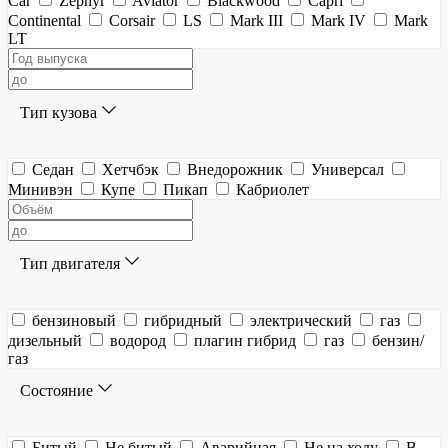
Car
Zephyr
Aviator
Blackwood
Capri
Continental
Corsair
LS
Mark III
Mark IV
Mark
LT
Тип кузова
Седан
Хетчбэк
Внедорожник
Универсал
Минивэн
Купе
Пикап
Кабриолет
Тип двигателя
бензиновый
гибридный
электрический
газ
дизельный
водород
плагин гибрид
газ
бензин/
газ
Состояние
Битый
Не битый
Аварийная
Не на ходу
В