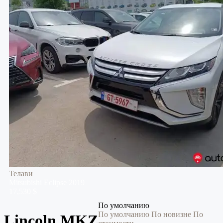
Телави
Mitsubishi
Eclipse
2019
17,530 $
По умолчанию
По умолчанию
По новизне
По
Lincoln MKZ