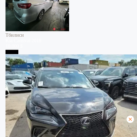
Тбилиси
Kia
Carnival
2018
10,000 $
Тбилиси