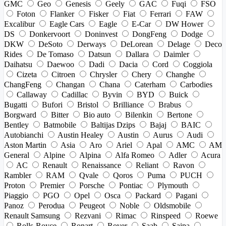
GMC
Geo
Genesis
Geely
GAC
Fuqi
FSO
Foton
Flanker
Fisker
Fiat
Ferrari
FAW
Excalibur
Eagle Cars
Eagle
E-Car
DW Hower
DS
Donkervoort
Doninvest
DongFeng
Dodge
DKW
DeSoto
Derways
DeLorean
Delage
Deco
Rides
De Tomaso
Datsun
Dallara
Daimler
Daihatsu
Daewoo
Dadi
Dacia
Cord
Coggiola
Cizeta
Citroen
Chrysler
Chery
Changhe
ChangFeng
Changan
Chana
Caterham
Carbodies
Callaway
Cadillac
Byvin
BYD
Buick
Bugatti
Bufori
Bristol
Brilliance
Brabus
Borgward
Bitter
Bio auto
Bilenkin
Bertone
Bentley
Batmobile
Baltijas Dzips
Bajaj
BAIC
Autobianchi
Austin Healey
Austin
Aurus
Audi
Aston Martin
Asia
Aro
Ariel
Apal
AMC
AM
General
Alpine
Alpina
Alfa Romeo
Adler
Acura
AC
Renault
Renaissance
Reliant
Ravon
Rambler
RAM
Qvale
Qoros
Puma
PUCH
Proton
Premier
Porsche
Pontiac
Plymouth
Piaggio
PGO
Opel
Osca
Packard
Pagani
Panoz
Perodua
Peugeot
Noble
Oldsmobile
Renault Samsung
Rezvani
Rimac
Rinspeed
Roewe
Rolls-Royce
Ronart
Rover
Saab
Saipa