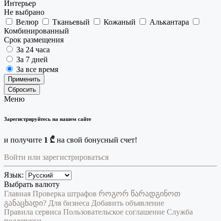
Интерьер
Не выбрано
Велюр
Тканьевый
Кожаный
Алькантара
Комбинированный
Срок размещения
За 24 часа
За 7 дней
За все время
Применить
Сбросить
Меню
Зарегистрируйтесь на нашем сайте
и получите
1 ₾
на свой бонусный счет!
Войти или зарегистрироваться
Язык:
Выбрать валюту
Главная
Проверка штрафов
როგორ წარადგინოთ
განაცხადი?
Для бизнеса
Добавить объявление
Правила сервиса
Пользовательское соглашение
Служба
поддержки