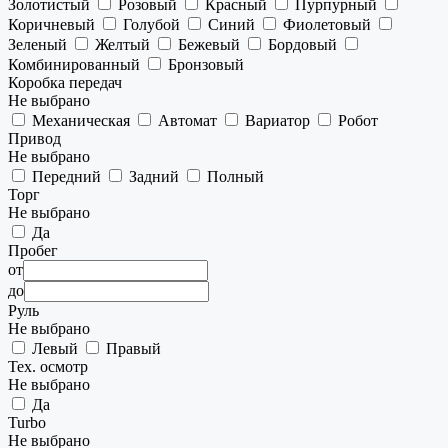
Золотистый
Розовый
Красный
Пурпурный
Коричневый
Голубой
Синий
Фиолетовый
Зеленый
Желтый
Бежевый
Бордовый
Комбинированный
Бронзовый
Коробка передач
Не выбрано
Механическая
Автомат
Вариатор
Робот
Привод
Не выбрано
Передний
Задний
Полный
Торг
Не выбрано
Да
Пробег
от
до
Руль
Не выбрано
Левый
Правый
Тех. осмотр
Не выбрано
Да
Turbo
Не выбрано