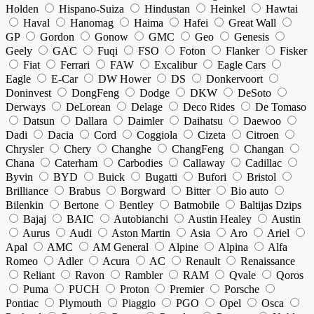
Holden
Hispano-Suiza
Hindustan
Heinkel
Hawtai
Haval
Hanomag
Haima
Hafei
Great Wall
GP
Gordon
Gonow
GMC
Geo
Genesis
Geely
GAC
Fuqi
FSO
Foton
Flanker
Fisker
Fiat
Ferrari
FAW
Excalibur
Eagle Cars
Eagle
E-Car
DW Hower
DS
Donkervoort
Doninvest
DongFeng
Dodge
DKW
DeSoto
Derways
DeLorean
Delage
Deco Rides
De Tomaso
Datsun
Dallara
Daimler
Daihatsu
Daewoo
Dadi
Dacia
Cord
Coggiola
Cizeta
Citroen
Chrysler
Chery
Changhe
ChangFeng
Changan
Chana
Caterham
Carbodies
Callaway
Cadillac
Byvin
BYD
Buick
Bugatti
Bufori
Bristol
Brilliance
Brabus
Borgward
Bitter
Bio auto
Bilenkin
Bertone
Bentley
Batmobile
Baltijas Dzips
Bajaj
BAIC
Autobianchi
Austin Healey
Austin
Aurus
Audi
Aston Martin
Asia
Aro
Ariel
Apal
AMC
AM General
Alpine
Alpina
Alfa
Romeo
Adler
Acura
AC
Renault
Renaissance
Reliant
Ravon
Rambler
RAM
Qvale
Qoros
Puma
PUCH
Proton
Premier
Porsche
Pontiac
Plymouth
Piaggio
PGO
Opel
Osca